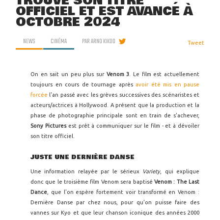
TROUVE SON TITRE
OFFICIEL ET EST AVANCÉ À
OCTOBRE 2024
NEWS
CINÉMA
PAR
ARNO KIKOO
Tweet
On en sait un peu plus sur
Venom 3
. Le film est actuellement
toujours en cours de tournage après
avoir été mis en pause
forcée
l'an passé avec les grèves successives des scénaristes et
acteurs/actrices à Hollywood. A présent que la production et la
phase de photographie principale sont en train de s'achever,
Sony Pictures
est prêt à communiquer sur le film - et à dévoiler
son titre officiel.
JUSTE UNE DERNIÈRE DANSE
Une information relayée par le sérieux
Variety
, qui explique
donc que le troisième film Venom sera baptisé
Venom : The Last
Dance
, que l'on espère fortement voir transformé en Venom :
Dernière Danse par chez nous, pour qu'on puisse faire des
vannes sur Kyo et que leur chanson iconique des années 2000