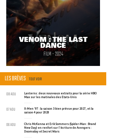
VENOM : THE LAST
DANCE
FILM - 2024
LES BRÈVES
TOUT VOIR
08 AOU
Lanterns : deux nouveaux extraits pour la série HBO
Max sur les matinales des Etats-Unis
07 AOU
X-Men '97 : la saison 3 bien prévue pour 2027, et la
saison 4 pour 2028
06 AOU
Chris McKenna et Erik Sommers (Spider-Man : Brand
New Day) en renfort sur l'écriture de Avengers :
Doomsday et Secret Wars