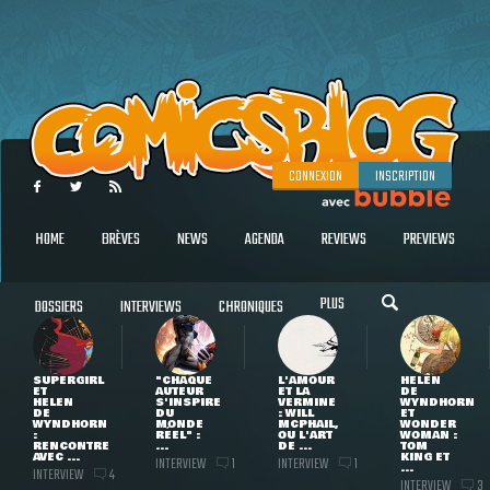
CONNEXION
INSCRIPTION
HOME
BRÈVES
NEWS
AGENDA
REVIEWS
PREVIEWS
PLUS
DOSSIERS
INTERVIEWS
CHRONIQUES
SUPERGIRL
"CHAQUE
L'AMOUR
HELEN
ET
AUTEUR
ET LA
DE
HELEN
S'INSPIRE
VERMINE
WYNDHORN
DE
DU
: WILL
ET
WYNDHORN
MONDE
MCPHAIL,
WONDER
:
RÉEL" :
OU L'ART
WOMAN :
RENCONTRE
...
DE ...
TOM
AVEC ...
KING ET
INTERVIEW
INTERVIEW
1
1
...
INTERVIEW
4
INTERVIEW
3