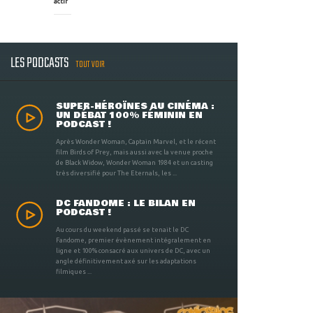
actif
LES PODCASTS
TOUT VOIR
SUPER-HÉROÏNES AU CINÉMA :
UN DÉBAT 100% FÉMININ EN
PODCAST !
Après Wonder Woman, Captain Marvel, et le récent
film Birds of Prey, mais aussi avec la venue proche
de Black Widow, Wonder Woman 1984 et un casting
très diversifié pour The Eternals, les ...
DC FANDOME : LE BILAN EN
PODCAST !
Au cours du weekend passé se tenait le DC
Fandome, premier évènement intégralement en
ligne et 100% consacré aux univers de DC, avec un
angle définitivement axé sur les adaptations
filmiques ...