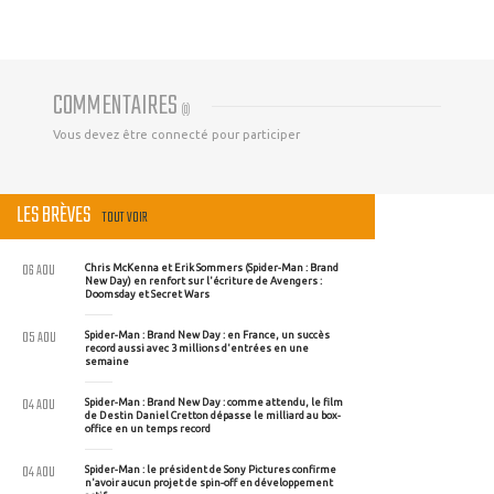
COMMENTAIRES
(
0
)
Vous devez être connecté pour participer
LES BRÈVES
TOUT VOIR
06 AOU
Chris McKenna et Erik Sommers (Spider-Man : Brand
New Day) en renfort sur l'écriture de Avengers :
Doomsday et Secret Wars
05 AOU
Spider-Man : Brand New Day : en France, un succès
record aussi avec 3 millions d'entrées en une
semaine
04 AOU
Spider-Man : Brand New Day : comme attendu, le film
de Destin Daniel Cretton dépasse le milliard au box-
office en un temps record
04 AOU
Spider-Man : le président de Sony Pictures confirme
n'avoir aucun projet de spin-off en développement