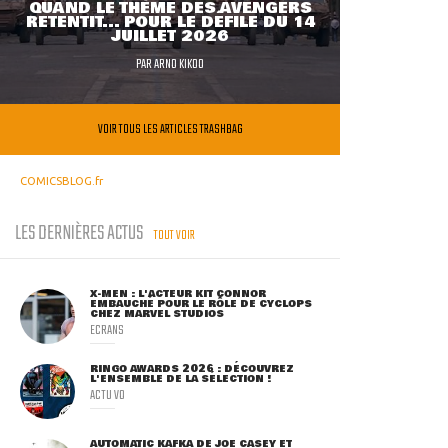
QUAND LE THÈME DES AVENGERS
RETENTIT... POUR LE DÉFILÉ DU 14
JUILLET 2026
PAR
ARNO KIKOO
VOIR TOUS LES ARTICLES TRASHBAG
COMICSBLOG.fr
LES DERNIÈRES ACTUS
TOUT VOIR
X-MEN : L'ACTEUR KIT CONNOR
EMBAUCHÉ POUR LE RÔLE DE CYCLOPS
CHEZ MARVEL STUDIOS
ECRANS
RINGO AWARDS 2026 : DÉCOUVREZ
L'ENSEMBLE DE LA SÉLECTION !
ACTU VO
AUTOMATIC KAFKA DE JOE CASEY ET