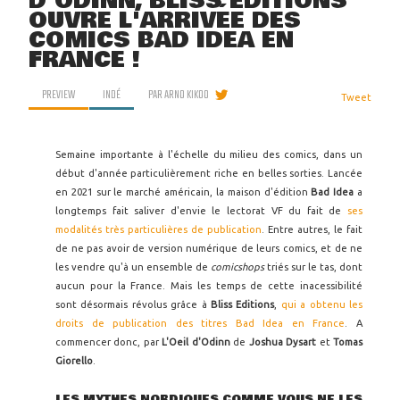
D'ODINN, BLISS EDITIONS
OUVRE L'ARRIVÉE DES
COMICS BAD IDEA EN
FRANCE !
PREVIEW
INDÉ
PAR
ARNO KIKOO
Tweet
Semaine importante à l'échelle du milieu des comics, dans un
début d'année particulièrement riche en belles sorties. Lancée
en 2021 sur le marché américain, la maison d'édition
Bad Idea
a
longtemps fait saliver d'envie le lectorat VF du fait de
ses
modalités très particulières de publication
. Entre autres, le fait
de ne pas avoir de version numérique de leurs comics, et de ne
les vendre qu'à un ensemble de
comicshops
triés sur le tas, dont
aucun pour la France. Mais les temps de cette inacessibilité
sont désormais révolus grâce à
Bliss Editions
,
qui a obtenu les
droits de publication des titres Bad Idea en France
. A
commencer donc, par
L'Oeil d'Odinn
de
Joshua Dysart
et
Tomas
Giorello
.
LES MYTHES NORDIQUES COMME VOUS NE LES