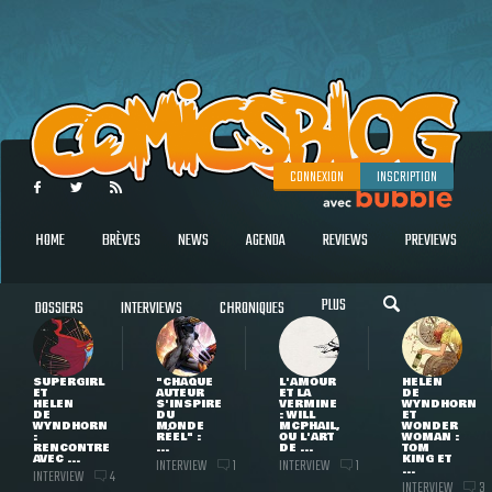
CONNEXION
INSCRIPTION
HOME
BRÈVES
NEWS
AGENDA
REVIEWS
PREVIEWS
PLUS
DOSSIERS
INTERVIEWS
CHRONIQUES
SUPERGIRL
"CHAQUE
L'AMOUR
HELEN
ET
AUTEUR
ET LA
DE
HELEN
S'INSPIRE
VERMINE
WYNDHORN
DE
DU
: WILL
ET
WYNDHORN
MONDE
MCPHAIL,
WONDER
:
RÉEL" :
OU L'ART
WOMAN :
RENCONTRE
...
DE ...
TOM
AVEC ...
KING ET
INTERVIEW
INTERVIEW
1
1
...
INTERVIEW
4
INTERVIEW
3