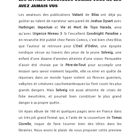
AVEZ JAMAIS VUS
Les amateurs des publications
Valiant
de
Bliss
ont déjà pu
goûter au talent de narrateur sans pareil de
Joshua Dysart
avec
Harbinger
,
Imperium
et
Vie et Mort de Toyo Harada
, ainsi
qu'avec
Urgence Niveau 3
. Si l'excellent
Goodnight Paradise
a
en revanche été publié chez Panini Comics, c'est bien chez Bliss
que l'auteur se retrouve pour
L'Oeil d'Odinn
, une épopée
nordique vécue au travers des yeux de la jeune
Solveig
, une
enfant d'une dizaine d'années atteinte d'une vision. Persuadée
d'avoir été choisie par le
Père-de-Tout
pour accomplir une
mission sans savoir vraiment laquelle, elle va errer en quête de
réponses dans un monde hyper violent où féroces guerriers,
valkyries et créatures cauchemardesques lui font courir les plus
grands dangers. Mais
Solveig
est aussi atteinte de crises de
folie meurtrière, et pourrait bien constituer le plus grand
danger à sa propre quête...
Un épais album de 160 et quelques pages servi en France dans
un très joli grand format qui, à l'aide de la couverture de
Tomas
Giorello
, risque de faire tourner bien des têtes dans les
librairies. Nous avons le plaisir de vous proposer cette preview