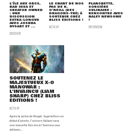
L'ÎLE AUX ORCS,
LE CHANT DE NOS
PLANCHETTE,
BAD IDEA ET
PAS DE K.
SORCIÈRE
CREATOR OWNED
O'NEILL (DES
CULINAIRE :
: UNE
DRAGONS-THÉ) À
RENCONTRE AVEC
DISCUSSION
SOUTENIR CHEZ
HALEY NEWSOME
EXTRA-LONGUE
BLISS ÉDITIONS !
!
AVEC JOSHUA
DYSART ET ...
ACTU VF
INTERVIEW
DOSSIER
SOUTENEZ LE
MAJESTUEUX X-O
MANOWAR :
L'INVAINCU (LIAM
SHARP) CHEZ BLISS
ÉDITIONS !
ACTU VF
Après la sortie de Ninjak : Superkillers en
début d'année, l'univers Valiant sera
une nouvelle fois mis à l'honneur aux
éditions ...