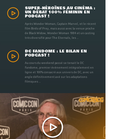
SUPER-HÉROÏNES AU CINÉMA :
UN DÉBAT 100% FÉMININ EN
PODCAST !
Après Wonder Woman, Captain Marvel, et le récent
film Birds of Prey, mais aussi avec la venue proche
de Black Widow, Wonder Woman 1984 et un casting
très diversifié pour The Eternals, les ...
DC FANDOME : LE BILAN EN
PODCAST !
Au cours du weekend passé se tenait le DC
Fandome, premier évènement intégralement en
ligne et 100% consacré aux univers de DC, avec un
angle définitivement axé sur les adaptations
filmiques ...