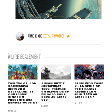
ARNO KIKOO
EST SUR TWITTER
À LIRE ÉGALEMENT
TOM TAYLOR, JON
SIMON HUTT T
SLUM KIDS TOME
SOMMARIVA
(MUTAFUKAZ
2 : LA SÉRIE DE
(RETOUR À
1886) PRÉPARE
PETIT RAPACE
NEVERLAND) ET
UN ALBUM DE SF
REVIENT LE 4
GUILLAUME
EN SOLO POUR
JUIN 2025 AU
SINGELIN
2026 AU LABEL
LABEL 619 !
PRÉSENTS AUX
619
RENDEZ-VOUS DE
ACTU VF
...
ACTU VF
ACTU VF