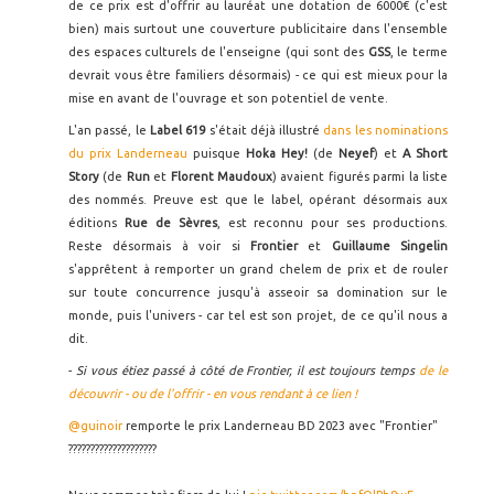
de ce prix est d'offrir au lauréat une dotation de 6000€ (c'est
bien) mais surtout une couverture publicitaire dans l'ensemble
des espaces culturels de l'enseigne (qui sont des
GSS
, le terme
devrait vous être familiers désormais) - ce qui est mieux pour la
mise en avant de l'ouvrage et son potentiel de vente.
L'an passé, le
Label 619
s'était déjà illustré
dans les nominations
du prix Landerneau
puisque
Hoka Hey!
(de
Neyef
) et
A Short
Story
(de
Run
et
Florent Maudoux
) avaient figurés parmi la liste
des nommés. Preuve est que le label, opérant désormais aux
éditions
Rue de Sèvres
, est reconnu pour ses productions.
Reste désormais à voir si
Frontier
et
Guillaume Singelin
s'apprêtent à remporter un grand chelem de prix et de rouler
sur toute concurrence jusqu'à asseoir sa domination sur le
monde, puis l'univers - car tel est son projet, de ce qu'il nous a
dit.
-
Si vous étiez passé à côté de Frontier, il est toujours temps
de le
découvrir - ou de l'offrir - en vous rendant à ce lien !
@guinoir
remporte le prix Landerneau BD 2023 avec "Frontier"
????????????????????