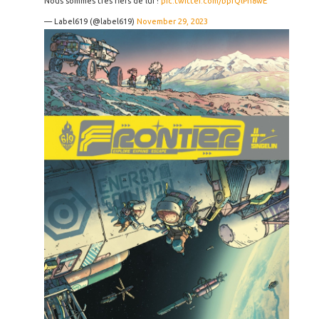
Nous sommes très fiers de lui !
pic.twitter.com/bpfQlPh8wE
— Label619 (@label619)
November 29, 2023