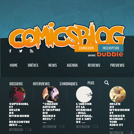
CONNEXION
INSCRIPTION
HOME
BRÈVES
NEWS
AGENDA
REVIEWS
PREVIEWS
PLUS
DOSSIERS
INTERVIEWS
CHRONIQUES
SUPERGIRL
"CHAQUE
L'AMOUR
HELEN
ET
AUTEUR
ET LA
DE
HELEN
S'INSPIRE
VERMINE
WYNDHORN
DE
DU
: WILL
ET
WYNDHORN
MONDE
MCPHAIL,
WONDER
:
RÉEL" :
OU L'ART
WOMAN :
RENCONTRE
...
DE ...
TOM
AVEC ...
KING ET
INTERVIEW
INTERVIEW
1
1
...
INTERVIEW
4
INTERVIEW
3