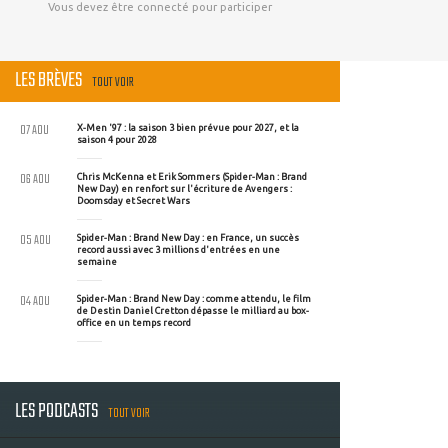
Vous devez être connecté pour participer
LES BRÈVES
TOUT VOIR
07 AOU
X-Men '97 : la saison 3 bien prévue pour 2027, et la
saison 4 pour 2028
06 AOU
Chris McKenna et Erik Sommers (Spider-Man : Brand
New Day) en renfort sur l'écriture de Avengers :
Doomsday et Secret Wars
05 AOU
Spider-Man : Brand New Day : en France, un succès
record aussi avec 3 millions d'entrées en une
semaine
04 AOU
Spider-Man : Brand New Day : comme attendu, le film
de Destin Daniel Cretton dépasse le milliard au box-
office en un temps record
LES PODCASTS
TOUT VOIR