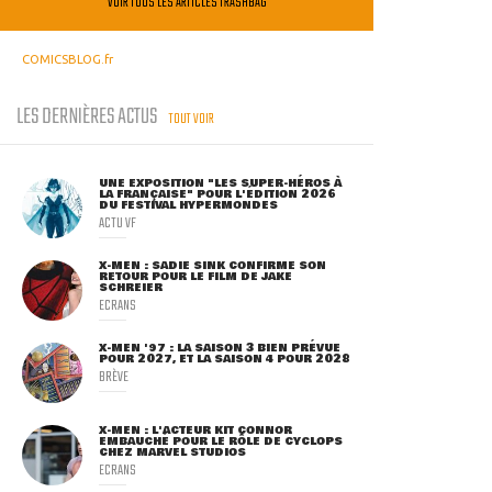
VOIR TOUS LES ARTICLES TRASHBAG
COMICSBLOG.fr
LES DERNIÈRES ACTUS
TOUT VOIR
UNE EXPOSITION "LES SUPER-HÉROS À
LA FRANÇAISE" POUR L'ÉDITION 2026
DU FESTIVAL HYPERMONDES
ACTU VF
X-MEN : SADIE SINK CONFIRME SON
RETOUR POUR LE FILM DE JAKE
SCHREIER
ECRANS
X-MEN '97 : LA SAISON 3 BIEN PRÉVUE
POUR 2027, ET LA SAISON 4 POUR 2028
BRÈVE
X-MEN : L'ACTEUR KIT CONNOR
EMBAUCHÉ POUR LE RÔLE DE CYCLOPS
CHEZ MARVEL STUDIOS
ECRANS