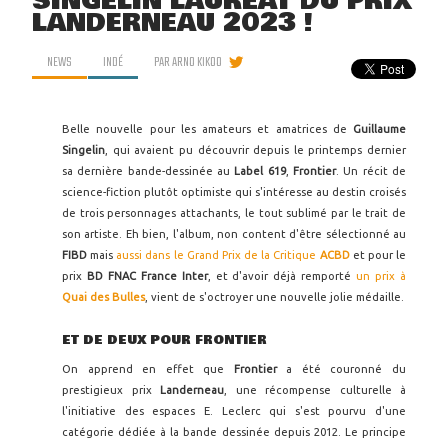
SINGELIN LAURÉAT DU PRIX
LANDERNEAU 2023 !
NEWS
INDÉ
PAR
ARNO KIKOO
Belle nouvelle pour les amateurs et amatrices de
Guillaume
Singelin
, qui avaient pu découvrir depuis le printemps dernier
sa dernière bande-dessinée au
Label 619
,
Frontier
. Un récit de
science-fiction plutôt optimiste qui s'intéresse au destin croisés
de trois personnages attachants, le tout sublimé par le trait de
son artiste. Eh bien, l'album, non content d'être sélectionné au
FIBD
mais
aussi dans le Grand Prix de la Critique
ACBD
et pour le
prix
BD FNAC France Inter
, et d'avoir déjà remporté
un prix à
Quai des Bulles
, vient de s'octroyer une nouvelle jolie médaille.
ET DE DEUX POUR FRONTIER
On apprend en effet que
Frontier
a été couronné du
prestigieux prix
Landerneau
, une récompense culturelle à
l'initiative des espaces E. Leclerc qui s'est pourvu d'une
catégorie dédiée à la bande dessinée depuis 2012. Le principe