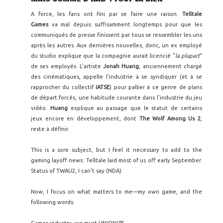
A force, les fans ont fini par se faire une raison.
Telltale
Games
va mal depuis suffisamment longtemps pour que les
communiqués de presse finissent par tous se ressembler les uns
après les autres. Aux dernières nouvelles, donc, un ex employé
du studio explique que la compagnie aurait licencié "
la plupart
"
de ses employés. L'artiste
Jonah Huang
, anciennement chargé
des cinématiques, appelle l'industrie à se syndiquer (et à se
rapprocher du collectif
IATSE
) pour pallier à ce genre de plans
de départ forcés, une habitude courante dans l'industrie du jeu
vidéo.
Huang
explique au passage que le statut de certains
jeux encore en développement, dont
The Wolf Among Us 2
,
reste à définir.
This is a sore subject, but I feel it necessary to add to the
gaming layoff news: Telltale laid most of us off early September.
Status of TWAU2, I can't say (NDA).
Now, I focus on what matters to me—my own game, and the
following words: