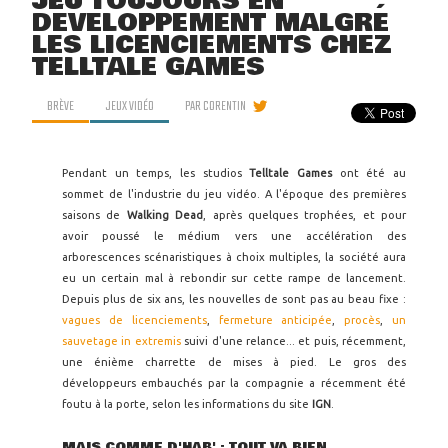
JEU TOUJOURS EN
DÉVELOPPEMENT MALGRÉ
LES LICENCIEMENTS CHEZ
TELLTALE GAMES
BRÈVE
JEUX VIDÉO
PAR
CORENTIN
Pendant un temps, les studios
Telltale Games
ont été au
sommet de l'industrie du jeu vidéo. A l'époque des premières
saisons de
Walking Dead
, après quelques trophées, et pour
avoir poussé le médium vers une accélération des
arborescences scénaristiques à choix multiples, la société aura
eu un certain mal à rebondir sur cette rampe de lancement.
Depuis plus de six ans, les nouvelles de sont pas au beau fixe :
vagues de licenciements
,
fermeture anticipée
,
procès
,
un
sauvetage in extremis
suivi d'une relance... et puis, récemment,
une énième charrette de mises à pied. Le gros des
développeurs embauchés par la compagnie a récemment été
foutu à la porte, selon les informations du site
IGN
.
MAIS COMME D'HAB' : TOUT VA BIEN