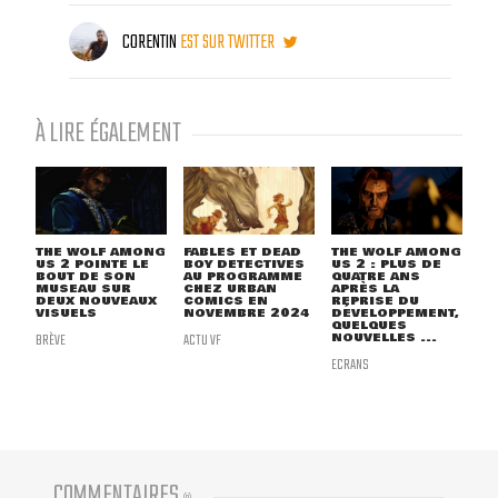
CORENTIN
EST SUR TWITTER
À LIRE ÉGALEMENT
THE WOLF AMONG
FABLES ET DEAD
THE WOLF AMONG
US 2 POINTE LE
BOY DETECTIVES
US 2 : PLUS DE
BOUT DE SON
AU PROGRAMME
QUATRE ANS
MUSEAU SUR
CHEZ URBAN
APRÈS LA
DEUX NOUVEAUX
COMICS EN
REPRISE DU
VISUELS
NOVEMBRE 2024
DÉVELOPPEMENT,
QUELQUES
BRÈVE
ACTU VF
NOUVELLES ...
ECRANS
COMMENTAIRES