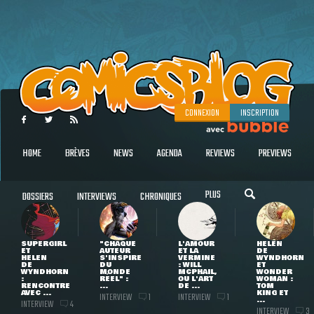
CONNEXION
INSCRIPTION
HOME
BRÈVES
NEWS
AGENDA
REVIEWS
PREVIEWS
PLUS
DOSSIERS
INTERVIEWS
CHRONIQUES
SUPERGIRL
"CHAQUE
L'AMOUR
HELEN
ET
AUTEUR
ET LA
DE
HELEN
S'INSPIRE
VERMINE
WYNDHORN
DE
DU
: WILL
ET
WYNDHORN
MONDE
MCPHAIL,
WONDER
:
RÉEL" :
OU L'ART
WOMAN :
RENCONTRE
...
DE ...
TOM
AVEC ...
KING ET
INTERVIEW
INTERVIEW
1
1
...
INTERVIEW
4
INTERVIEW
3