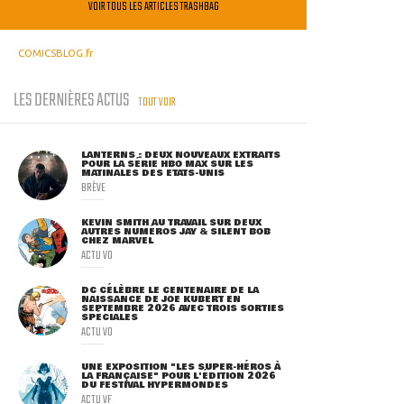
VOIR TOUS LES ARTICLES TRASHBAG
COMICSBLOG.fr
LES DERNIÈRES ACTUS
TOUT VOIR
LANTERNS : DEUX NOUVEAUX EXTRAITS
POUR LA SÉRIE HBO MAX SUR LES
MATINALES DES ETATS-UNIS
BRÈVE
KEVIN SMITH AU TRAVAIL SUR DEUX
AUTRES NUMÉROS JAY & SILENT BOB
CHEZ MARVEL
ACTU VO
DC CÉLÈBRE LE CENTENAIRE DE LA
NAISSANCE DE JOE KUBERT EN
SEPTEMBRE 2026 AVEC TROIS SORTIES
SPÉCIALES
ACTU VO
UNE EXPOSITION "LES SUPER-HÉROS À
LA FRANÇAISE" POUR L'ÉDITION 2026
DU FESTIVAL HYPERMONDES
ACTU VF