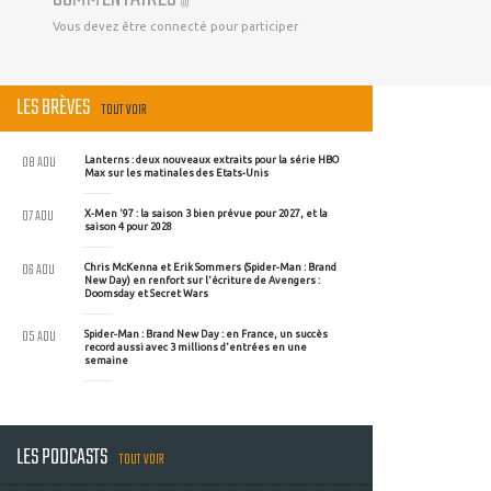
(
0
)
Vous devez être connecté pour participer
LES BRÈVES
TOUT VOIR
08 AOU
Lanterns : deux nouveaux extraits pour la série HBO
Max sur les matinales des Etats-Unis
07 AOU
X-Men '97 : la saison 3 bien prévue pour 2027, et la
saison 4 pour 2028
06 AOU
Chris McKenna et Erik Sommers (Spider-Man : Brand
New Day) en renfort sur l'écriture de Avengers :
Doomsday et Secret Wars
05 AOU
Spider-Man : Brand New Day : en France, un succès
record aussi avec 3 millions d'entrées en une
semaine
LES PODCASTS
TOUT VOIR