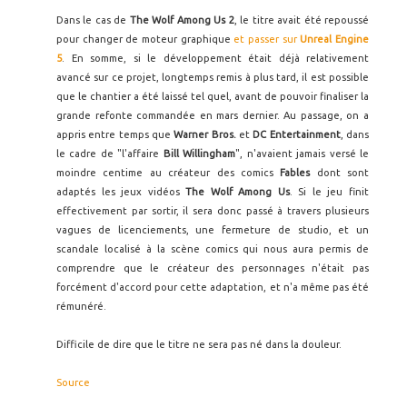
Dans le cas de
The Wolf Among Us 2
, le titre avait été repoussé
pour changer de moteur graphique
et passer sur
Unreal Engine
5
. En somme, si le développement était déjà relativement
avancé sur ce projet, longtemps remis à plus tard, il est possible
que le chantier a été laissé tel quel, avant de pouvoir finaliser la
grande refonte commandée en mars dernier. Au passage, on a
appris entre temps que
Warner Bros.
et
DC Entertainment
, dans
le cadre de "l'affaire
Bill Willingham
", n'avaient jamais versé le
moindre centime au créateur des comics
Fables
dont sont
adaptés les jeux vidéos
The Wolf Among Us
. Si le jeu finit
effectivement par sortir, il sera donc passé à travers plusieurs
vagues de licenciements, une fermeture de studio, et un
scandale localisé à la scène comics qui nous aura permis de
comprendre que le créateur des personnages n'était pas
forcément d'accord pour cette adaptation, et n'a même pas été
rémunéré.
Difficile de dire que le titre ne sera pas né dans la douleur.
Source