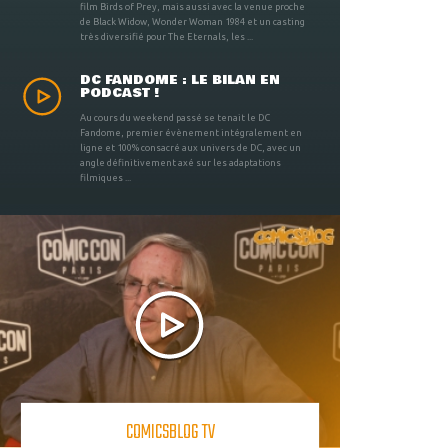
film Birds of Prey, mais aussi avec la venue proche
de Black Widow, Wonder Woman 1984 et un casting
très diversifié pour The Eternals, les ...
DC FANDOME : LE BILAN EN
PODCAST !
Au cours du weekend passé se tenait le DC
Fandome, premier évènement intégralement en
ligne et 100% consacré aux univers de DC, avec un
angle définitivement axé sur les adaptations
filmiques ...
COMICSBLOG TV