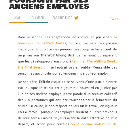
POURSUIVI PAR SES
ANCIENS EMPLOYÉS
NEWS
JEUX VIDÉO
PAR
ARNO KIKOO
Tweet
Dans le monde des adaptations de comics en jeu vidéo,
la
fermeture de
Telltale Games
, brutale, ne sera pas passée
inaperçue. Si du côté des joueurs, beaucoup se lamentent de
ne jamais voir
The Wolf Among Us 2
(genre, nous) ou espèrent
que les développeurs réussiront à
terminer
The Walking Dead :
the Final Season
, il ne faudrait pas en oublier l'ensemble des
personnes qui ont du jour au lendemain perdu leur emploi.
De son côté,
Telltale
risque de se souvenir d'une partie d'entre
eux, puisque le studio est aujourd'hui poursuivi en justice par
l'un de ses anciens employé, porte parole d'un recours collectif
des 250 personnes qui ont été touchées par la fermeture du
studio. En cause, le non respect de lois sur le travail, en vigueur
en Californie - puisque les employés auraient dû être prévenus
de leur sort au moins 60 jours avant la date effective de leur
départ, et n'ont pour certains
reçus aucune indemnité de