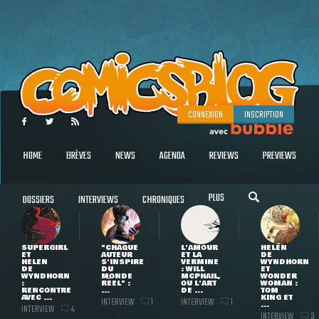
CONNEXION
INSCRIPTION
HOME
BRÈVES
NEWS
AGENDA
REVIEWS
PREVIEWS
PLUS
DOSSIERS
INTERVIEWS
CHRONIQUES
SUPERGIRL
"CHAQUE
L'AMOUR
HELEN
ET
AUTEUR
ET LA
DE
HELEN
S'INSPIRE
VERMINE
WYNDHORN
DE
DU
: WILL
ET
WYNDHORN
MONDE
MCPHAIL,
WONDER
:
RÉEL" :
OU L'ART
WOMAN :
RENCONTRE
...
DE ...
TOM
AVEC ...
KING ET
INTERVIEW
INTERVIEW
1
1
...
INTERVIEW
4
INTERVIEW
3