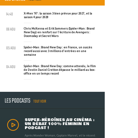
14:40
X-Men '97 : la saison 3 bien prévue pour 2027, et la
saison 4 pour 2028
06 AOU
Chris McKenna et Erik Sommers (Spider-Man : Brand
New Day) en renfort sur l'écriture de Avengers :
Doomsday et Secret Wars
05 AOU
Spider-Man : Brand New Day : en France, un succès
record aussi avec 3 millions d'entrées en une
semaine
04 AOU
Spider-Man : Brand New Day : comme attendu, le film
de Destin Daniel Cretton dépasse le milliard au box-
office en un temps record
LES PODCASTS
TOUT VOIR
SUPER-HÉROÏNES AU CINÉMA :
UN DÉBAT 100% FÉMININ EN
PODCAST !
Après Wonder Woman, Captain Marvel, et le récent