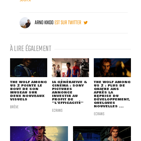
Source
ARNO KIKOO
EST SUR TWITTER
À LIRE ÉGALEMENT
THE WOLF AMONG
IA GÉNÉRATIVE &
THE WOLF AMONG
US 2 POINTE LE
CINÉMA : SONY
US 2 : PLUS DE
BOUT DE SON
PICTURES
QUATRE ANS
MUSEAU SUR
ANNONCE
APRÈS LA
DEUX NOUVEAUX
INVESTIR AU
REPRISE DU
VISUELS
PROFIT DE
DÉVELOPPEMENT,
''L'EFFICACITÉ''
QUELQUES
BRÈVE
NOUVELLES ...
ECRANS
ECRANS