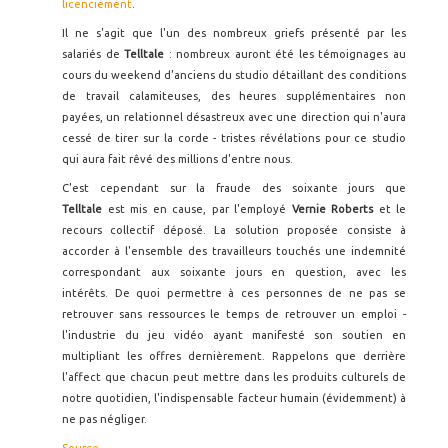
licenciement
.
Il ne s'agit que l'un des nombreux griefs présenté par les
salariés de
Telltale
: nombreux auront été les témoignages au
cours du weekend d'anciens du studio détaillant des conditions
de travail calamiteuses, des heures supplémentaires non
payées, un relationnel désastreux avec une direction qui n'aura
cessé de tirer sur la corde - tristes révélations pour ce studio
qui aura fait rêvé des millions d'entre nous.
C'est cependant sur la fraude des soixante jours que
Telltale
est mis en cause, par l'employé
Vernie Roberts
et le
recours collectif déposé. La solution proposée consiste à
accorder à l'ensemble des travailleurs touchés une indemnité
correspondant aux soixante jours en question, avec les
intérêts. De quoi permettre à ces personnes de ne pas se
retrouver sans ressources le temps de retrouver un emploi -
l'industrie du jeu vidéo ayant manifesté son soutien en
multipliant les offres dernièrement. Rappelons que derrière
l'affect que chacun peut mettre dans les produits culturels de
notre quotidien, l'indispensable facteur humain (évidemment) à
ne pas négliger.