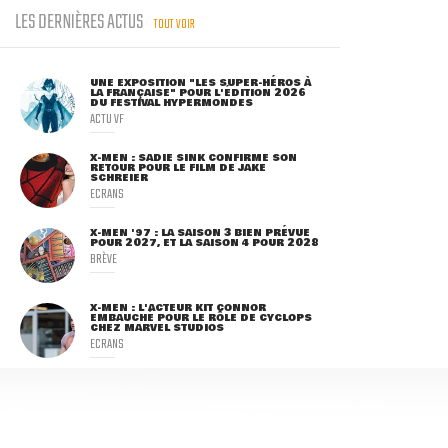
LES DERNIÈRES ACTUS
TOUT VOIR
UNE EXPOSITION "LES SUPER-HÉROS À
LA FRANÇAISE" POUR L'ÉDITION 2026
DU FESTIVAL HYPERMONDES
ACTU VF
X-MEN : SADIE SINK CONFIRME SON
RETOUR POUR LE FILM DE JAKE
SCHREIER
ECRANS
X-MEN '97 : LA SAISON 3 BIEN PRÉVUE
POUR 2027, ET LA SAISON 4 POUR 2028
BRÈVE
X-MEN : L'ACTEUR KIT CONNOR
EMBAUCHÉ POUR LE RÔLE DE CYCLOPS
CHEZ MARVEL STUDIOS
ECRANS