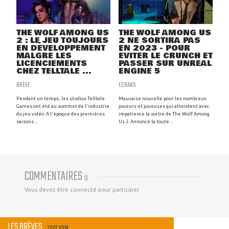
THE WOLF AMONG US
THE WOLF AMONG US
2 : LE JEU TOUJOURS
2 NE SORTIRA PAS
EN DÉVELOPPEMENT
EN 2023 - POUR
MALGRÉ LES
ÉVITER LE CRUNCH ET
LICENCIEMENTS
PASSER SUR UNREAL
CHEZ TELLTALE ...
ENGINE 5
BRÈVE
ECRANS
Pendant un temps, les studios Telltale
Mauvaise nouvelle pour les nombreux
Games ont été au sommet de l'industrie
joueurs et joueuses qui attendent avec
du jeu vidéo. A l'époque des premières
impatience la sortie de The Wolf Among
saisons ...
Us 2. Annoncé la toute ...
COMMENTAIRES
(
0
)
Vous devez être connecté pour participer
LES BRÈVES
TOUT VOIR