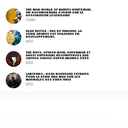
THE MAD WORLD OF HARVEY KURTZMAN,
UN DOCUMENTAIRE À VENIR SUR LE
DESSINATEUR LÉGENDAIRE
ECRANS
BLUE BEETLE : PAS DE PANIQUE, LA
SÉRIE ANIMÉE EST TOUJOURS EN
DÉVELOPPEMENT.
BRÈVE
THE BOYS, SPIDER-NOIR, SUPERMAN ET
AUSSI SUPERGIRL RÉCOMPENSÉS AUX
CRITICS CHOICE SUPER AWARDS 2026
BRÈVE
LANTERNS : DEUX NOUVEAUX EXTRAITS
POUR LA SÉRIE HBO MAX SUR LES
MATINALES DES ETATS-UNIS
BRÈVE