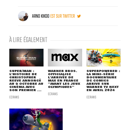
ARNO KIKOO
EST SUR TWITTER
À LIRE ÉGALEMENT
SUPER/MAN :
WARNER BROS.
SUPERPOWERED :
L'HISTOIRE DE
OFFICIALISE
LA MINI-SÉRIE
CHRISTOPHER
L'ARRIVÉE DE
DOCUMENTAIRE
REEVE ANNONCÉ
MAX EN FRANCE
DC COMICS
AU 9 OCTOBRE AU
''AVANT LES JEUX
ARRIVE SUR
CINÉMA AVEC
OLYMPIQUES''
WARNER TV NEXT
SON PREMIER ...
EN AVRIL 2024
ECRANS
ECRANS
ECRANS