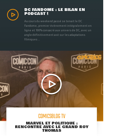
DC FANDOME : LE BILAN EN
PODCAST !
Au cours du weekend passé se tenait le DC
Fandome, premier évènement intégralement en
ligne et 100% consacré aux univers de DC, avec un
angle définitivement axé sur les adaptations
filmiques ...
COMICSBLOG TV
MARVEL ET POLITIQUE :
RENCONTRE AVEC LE GRAND ROY
THOMAS