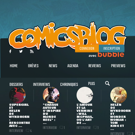
CONNEXION
INSCRIPTION
HOME
BRÈVES
NEWS
AGENDA
REVIEWS
PREVIEWS
PLUS
DOSSIERS
INTERVIEWS
CHRONIQUES
SUPERGIRL
"CHAQUE
L'AMOUR
HELEN
ET
AUTEUR
ET LA
DE
HELEN
S'INSPIRE
VERMINE
WYNDHORN
DE
DU
: WILL
ET
WYNDHORN
MONDE
MCPHAIL,
WONDER
:
RÉEL" :
OU L'ART
WOMAN :
RENCONTRE
...
DE ...
TOM
AVEC ...
KING ET
INTERVIEW
INTERVIEW
1
1
...
INTERVIEW
4
INTERVIEW
3