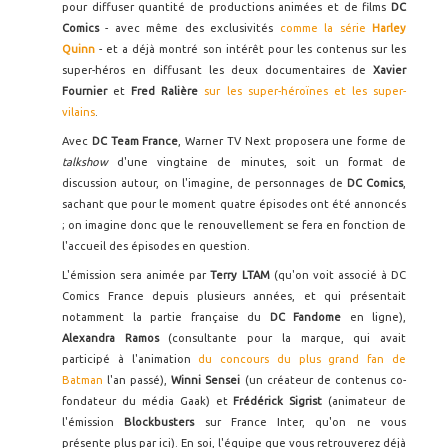
pour diffuser quantité de productions animées et de films
DC
Comics
- avec même des exclusivités
comme la série
Harley
Quinn
- et a déjà montré son intérêt pour les contenus sur les
super-héros en diffusant les deux documentaires de
Xavier
Fournier
et
Fred Ralière
sur les super-héroïnes
et les super-
vilains
.
Avec
DC Team France
, Warner TV Next proposera une forme de
talkshow
d'une vingtaine de minutes, soit un format de
discussion autour, on l'imagine, de personnages de
DC Comics
,
sachant que pour le moment quatre épisodes ont été annoncés
; on imagine donc que le renouvellement se fera en fonction de
l'accueil des épisodes en question.
L'émission sera animée par
Terry LTAM
(qu'on voit associé à DC
Comics France depuis plusieurs années, et qui présentait
notamment la partie française du
DC Fandome
en ligne),
Alexandra Ramos
(consultante pour la marque, qui avait
participé à l'animation
du concours du plus grand fan de
Batman
l'an passé),
Winni Sensei
(un créateur de contenus co-
fondateur du média Gaak) et
Frédérick Sigrist
(animateur de
l'émission
Blockbusters
sur France Inter, qu'on ne vous
présente plus par ici). En soi, l'équipe que vous retrouverez déjà