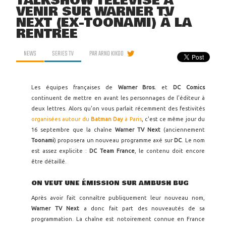
TALKSHOW TÉLÉVISÉ À
VENIR SUR WARNER TV
NEXT (EX-TOONAMI) À LA
RENTRÉE
NEWS
SERIES TV
PAR
ARNO KIKOO
Les équipes françaises de
Warner Bros.
et
DC Comics
continuent de mettre en avant les personnages de l'éditeur à
deux lettres. Alors qu'on vous parlait récemment des festivités
organisées autour du
Batman Day
à Paris
, c'est ce même jour du
16 septembre que la chaîne
Warner TV Next
(anciennement
Toonami
) proposera un nouveau programme axé sur
DC
. Le nom
est assez explicite :
DC Team France
, le contenu doit encore
être détaillé.
ON VEUT UNE ÉMISSION SUR AMBUSH BUG
Après avoir fait connaître publiquement leur nouveau nom,
Warner TV Next
a donc fait part des nouveautés de sa
programmation. La chaîne est notoirement connue en France