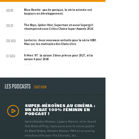
09:20
Blue Beetle : pas de panique, la série animée est
toujours en développement.
09:01
The Boys, Spider-Noir, Superman et aussi Supergirl
récompensés aux Critics Choice Super Awards 2026
08 AOU
Lanterns : deux nouveaux extraits pour la série HBO
Max sur les matinales des Etats-Unis
07 AOU
X-Men '97 : la saison 3 bien prévue pour 2027, et la
saison 4 pour 2028
LES PODCASTS
TOUT VOIR
SUPER-HÉROÏNES AU CINÉMA :
UN DÉBAT 100% FÉMININ EN
PODCAST !
Après Wonder Woman, Captain Marvel, et le récent
film Birds of Prey, mais aussi avec la venue proche
de Black Widow, Wonder Woman 1984 et un casting
très diversifié pour The Eternals, les ...