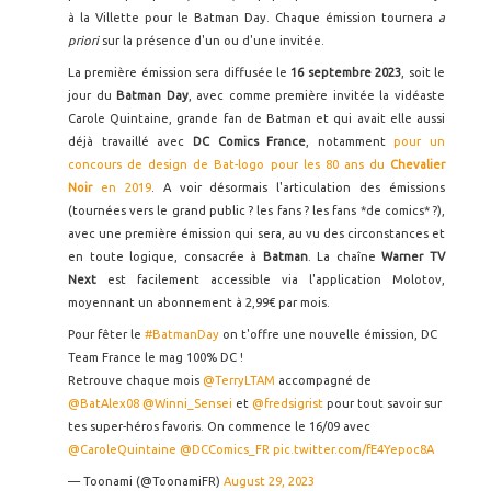
à la Villette pour le Batman Day. Chaque émission tournera
a
priori
sur la présence d'un ou d'une invitée.
La première émission sera diffusée le
16 septembre 2023
, soit le
jour du
Batman Day
, avec comme première invitée la vidéaste
Carole Quintaine, grande fan de Batman et qui avait elle aussi
déjà travaillé avec
DC Comics France
, notamment
pour un
concours de design de Bat-logo pour les 80 ans du
Chevalier
Noir
en 2019
. A voir désormais l'articulation des émissions
(tournées vers le grand public ? les fans ? les fans *de comics* ?),
avec une première émission qui sera, au vu des circonstances et
en toute logique, consacrée à
Batman
. La chaîne
Warner TV
Next
est facilement accessible via l'application Molotov,
moyennant un abonnement à 2,99€ par mois.
Pour fêter le
#BatmanDay
on t'offre une nouvelle émission, DC
Team France le mag 100% DC !
Retrouve chaque mois
@TerryLTAM
accompagné de
@BatAlex08
@Winni_Sensei
et
@fredsigrist
pour tout savoir sur
tes super-héros favoris. On commence le 16/09 avec
@CaroleQuintaine
@DCComics_FR
pic.twitter.com/fE4Yepoc8A
— Toonami (@ToonamiFR)
August 29, 2023