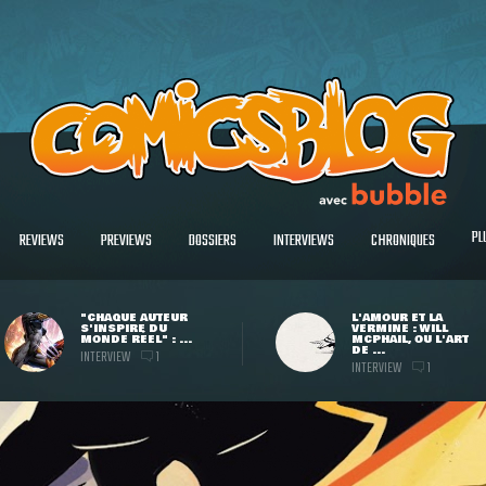
PL
REVIEWS
PREVIEWS
DOSSIERS
INTERVIEWS
CHRONIQUES
"CHAQUE AUTEUR
L'AMOUR ET LA
S'INSPIRE DU
VERMINE : WILL
MONDE RÉEL" : ...
MCPHAIL, OU L'ART
DE ...
INTERVIEW
1
INTERVIEW
1