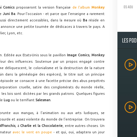
05 AOU
ni Comics
proposeront la version française
de l'album
Monkey
te
Juni Ba
. Pour l'occasion - et parce que l'enseigne a rarement
aussi directement accessibles, dans la mesure où
Ba
réside en
n annonce une petite tournée de dédicaces à travers le pays. A
lier, Lyon, etc.
LES PO
en. Editée aux Etats-Unis sous le pavillon
Image Comics
,
Monkey
four des influences. Soutenue par un propos engagé contre
isme déliquescent, le colonialisme et la destruction de la nature
n dans la généalogie des espèces), le titre suit un principe
épisode se consacre à une facette précise des abus perpétrés
Corporation cruelle, satire des conglomérats du monde réelle,
 les lois sont dictées par les grands patrons. Quelques figures
lle
Lug
ou le terrifiant
Salesman
.
prunte aux mangas, à l'animation ou aux arts ludiques, se
surde et assez violente du monde de l'entreprise. On trouvera
Affranchis
, à
Charlie et la Chocolaterie
, entre autres choses. Un
sinateur
avec le vent en poupe
- et qui, oui, adaptera un jour