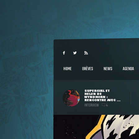
HOME
BRÈVES
NEWS
AGENDA
SUPERGIRL ET
HELEN DE
WYNDHORN :
RENCONTRE AVEC ...
INTERVIEW
4