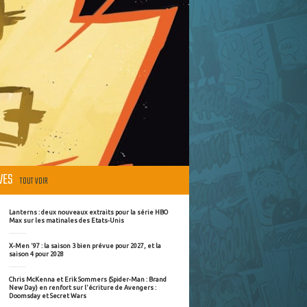
ÈVES
TOUT VOIR
Lanterns : deux nouveaux extraits pour la série HBO
Max sur les matinales des Etats-Unis
X-Men '97 : la saison 3 bien prévue pour 2027, et la
saison 4 pour 2028
Chris McKenna et Erik Sommers (Spider-Man : Brand
New Day) en renfort sur l'écriture de Avengers :
Doomsday et Secret Wars