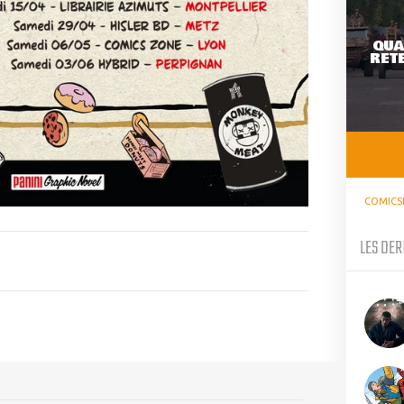
QUA
RETE
COMICS
LES DER