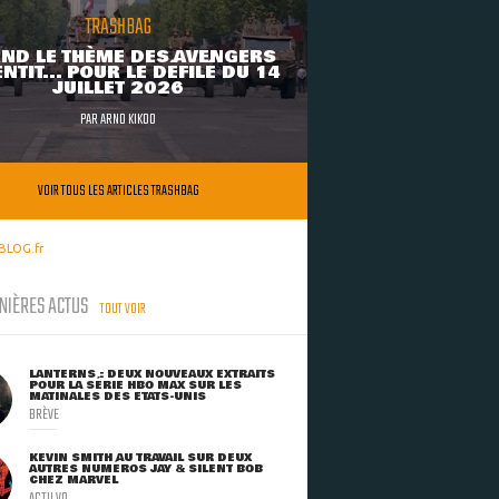
TRASHBAG
ND LE THÈME DES AVENGERS
NTIT... POUR LE DÉFILÉ DU 14
JUILLET 2026
PAR
ARNO KIKOO
VOIR TOUS LES ARTICLES TRASHBAG
BLOG.fr
NIÈRES ACTUS
TOUT VOIR
LANTERNS : DEUX NOUVEAUX EXTRAITS
POUR LA SÉRIE HBO MAX SUR LES
MATINALES DES ETATS-UNIS
BRÈVE
KEVIN SMITH AU TRAVAIL SUR DEUX
AUTRES NUMÉROS JAY & SILENT BOB
CHEZ MARVEL
ACTU VO