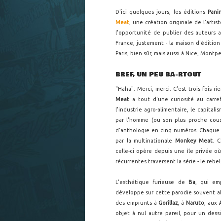
D'ici quelques jours, les éditions
Pani
Meat
, une création originale de l'artis
l'opportunité de publier des auteurs 
France, justement - la maison d'éditio
Paris, bien sûr, mais aussi à Nice, Montpe
BREF, UN PEU BA-RTOUT
"Haha". Merci, merci. C'est trois fois ri
Meat
a tout d'une curiosité au carre
l'industrie agro-alimentaire, le capital
par l'homme (ou son plus proche cousi
d'anthologie en cinq numéros. Chaque 
par la multinationale
Monkey Meat
. 
celle-ci opère depuis une île privée où
récurrentes traversent la série - le rebe
L'esthétique furieuse de
Ba
, qui em
développe sur cette parodie souvent ab
des emprunts à
Gorillaz
, à
Naruto
, aux
objet à nul autre pareil, pour un des