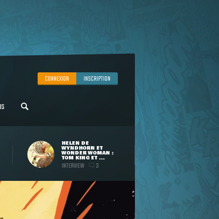
CONNEXION
INSCRIPTION
US
HELEN DE
WYNDHORN ET
WONDER WOMAN :
TOM KING ET ...
INTERVIEW
3