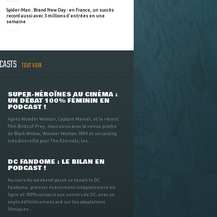
Spider-Man : Brand New Day : en France, un succès
record aussi avec 3 millions d'entrées en une
semaine
DCASTS
TOUT VOIR
SUPER-HÉROÏNES AU CINÉMA :
UN DÉBAT 100% FÉMININ EN
PODCAST !
Après Wonder Woman, Captain Marvel, et le récent
film Birds of Prey, mais aussi avec la venue proche
de Black Widow, Wonder Woman 1984 et un casting
très diversifié pour The Eternals, les ...
DC FANDOME : LE BILAN EN
PODCAST !
Au cours du weekend passé se tenait le DC
Fandome, premier évènement intégralement en
ligne et 100% consacré aux univers de DC, avec un
angle définitivement axé sur les adaptations
filmiques ...