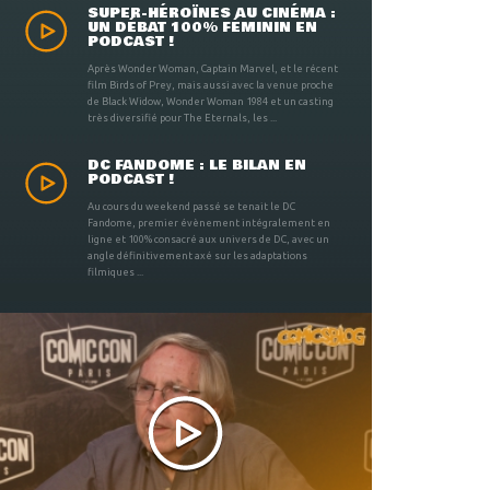
SUPER-HÉROÏNES AU CINÉMA :
UN DÉBAT 100% FÉMININ EN
PODCAST !
Après Wonder Woman, Captain Marvel, et le récent
film Birds of Prey, mais aussi avec la venue proche
de Black Widow, Wonder Woman 1984 et un casting
très diversifié pour The Eternals, les ...
DC FANDOME : LE BILAN EN
PODCAST !
Au cours du weekend passé se tenait le DC
Fandome, premier évènement intégralement en
ligne et 100% consacré aux univers de DC, avec un
angle définitivement axé sur les adaptations
filmiques ...