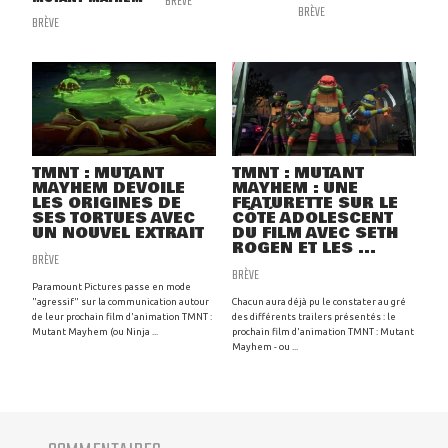
BRÈVE
BRÈVE
BRÈVE
TMNT : MUTANT
TMNT : MUTANT
MAYHEM DÉVOILE
MAYHEM : UNE
LES ORIGINES DE
FEATURETTE SUR LE
SES TORTUES AVEC
CÔTÉ ADOLESCENT
UN NOUVEL EXTRAIT
DU FILM AVEC SETH
ROGEN ET LES ...
BRÈVE
BRÈVE
Paramount Pictures passe en mode
"agressif" sur la communication autour
Chacun aura déjà pu le constater au gré
de leur prochain film d'animation TMNT :
des différents trailers présentés : le
Mutant Mayhem (ou Ninja ...
prochain film d'animation TMNT : Mutant
Mayhem - ou ...