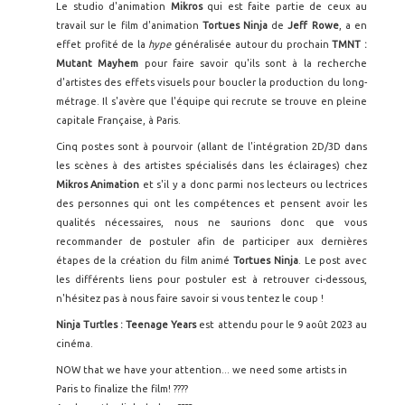
Le studio d'animation
Mikros
qui est faite partie de ceux au
travail sur le film d'animation
Tortues Ninja
de
Jeff Rowe
, a en
effet profité de la
hype
généralisée autour du prochain
TMNT :
Mutant Mayhem
pour faire savoir qu'ils sont à la recherche
d'artistes des effets visuels pour boucler la production du long-
métrage. Il s'avère que l'équipe qui recrute se trouve en pleine
capitale Française, à Paris.
Cinq postes sont à pourvoir (allant de l'intégration 2D/3D dans
les scènes à des artistes spécialisés dans les éclairages) chez
Mikros Animation
et s'il y a donc parmi nos lecteurs ou lectrices
des personnes qui ont les compétences et pensent avoir les
qualités nécessaires, nous ne saurions donc que vous
recommander de postuler afin de participer aux dernières
étapes de la création du film animé
Tortues Ninja
. Le post avec
les différents liens pour postuler est à retrouver ci-dessous,
n'hésitez pas à nous faire savoir si vous tentez le coup !
Ninja Turtles : Teenage Years
est attendu pour le 9 août 2023 au
cinéma.
NOW that we have your attention... we need some artists in
Paris to finalize the film! ????