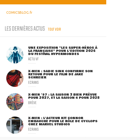
COMICSBLOG.fr
LES DERNIÈRES ACTUS
TOUT VOIR
UNE EXPOSITION "LES SUPER-HÉROS À
LA FRANÇAISE" POUR L'ÉDITION 2026
DU FESTIVAL HYPERMONDES
ACTU VF
X-MEN : SADIE SINK CONFIRME SON
RETOUR POUR LE FILM DE JAKE
SCHREIER
ECRANS
X-MEN '97 : LA SAISON 3 BIEN PRÉVUE
POUR 2027, ET LA SAISON 4 POUR 2028
BRÈVE
X-MEN : L'ACTEUR KIT CONNOR
EMBAUCHÉ POUR LE RÔLE DE CYCLOPS
CHEZ MARVEL STUDIOS
ECRANS