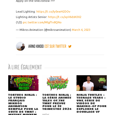
Apply on the links below ????
Lead Lighting:
https://t.co/Iy0xwH2DOv
Lighting Artists Senior:
https://t.co/xpV6dsN3X2
(1/2)
pic.twitter.com/Mlgf1v8QNo
— Mikros Animation (@mikrosanimation)
March 6, 2023
ARNO KIKOO
EST SUR TWITTER
À LIRE ÉGALEMENT
TORTUES NINJA :
TORTUES NINJA :
NINJA TURTLES :
LE STUDIO
LA SÉRIE ANIMÉE
TEENAGE YEARS :
FRANÇAIS
TALES OF THE
UNE SÉRIE DE
MIKROS
TMNT PRÉVUE
VIDÉOS DE
ANIMATION
POUR LE 3E
MAKING-OF POUR
REMPILE POUR LA
TRIMESTRE 2024
EXPLORER LE
SUITE DE TMNT :
DOUBLAGE VF
MUTANT MAYHEM