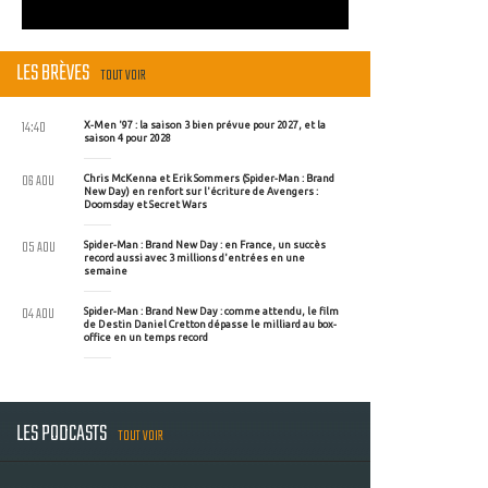
LES BRÈVES
TOUT VOIR
14:40
X-Men '97 : la saison 3 bien prévue pour 2027, et la
saison 4 pour 2028
06 AOU
Chris McKenna et Erik Sommers (Spider-Man : Brand
New Day) en renfort sur l'écriture de Avengers :
Doomsday et Secret Wars
05 AOU
Spider-Man : Brand New Day : en France, un succès
record aussi avec 3 millions d'entrées en une
semaine
04 AOU
Spider-Man : Brand New Day : comme attendu, le film
de Destin Daniel Cretton dépasse le milliard au box-
office en un temps record
LES PODCASTS
TOUT VOIR