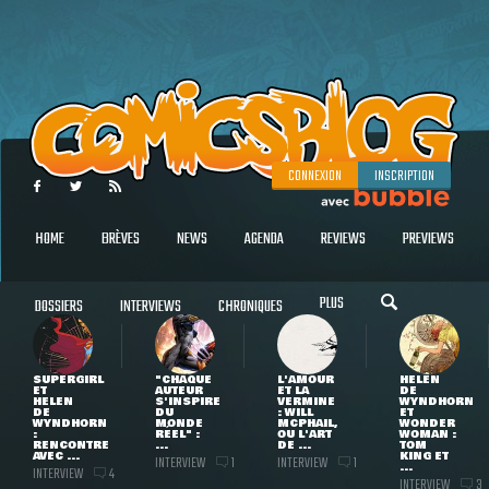
CONNEXION
INSCRIPTION
HOME
BRÈVES
NEWS
AGENDA
REVIEWS
PREVIEWS
PLUS
DOSSIERS
INTERVIEWS
CHRONIQUES
SUPERGIRL
"CHAQUE
L'AMOUR
HELEN
ET
AUTEUR
ET LA
DE
HELEN
S'INSPIRE
VERMINE
WYNDHORN
DE
DU
: WILL
ET
WYNDHORN
MONDE
MCPHAIL,
WONDER
:
RÉEL" :
OU L'ART
WOMAN :
RENCONTRE
...
DE ...
TOM
AVEC ...
KING ET
INTERVIEW
INTERVIEW
1
1
...
INTERVIEW
4
INTERVIEW
3