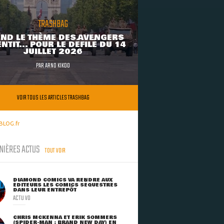
TRASHBAG
ND LE THÈME DES AVENGERS
NTIT... POUR LE DÉFILÉ DU 14
JUILLET 2026
PAR
ARNO KIKOO
VOIR TOUS LES ARTICLES TRASHBAG
BLOG.fr
NIÈRES ACTUS
TOUT VOIR
DIAMOND COMICS VA RENDRE AUX
ÉDITEURS LES COMICS SÉQUESTRÉS
DANS LEUR ENTREPÔT
ACTU VO
CHRIS MCKENNA ET ERIK SOMMERS
(SPIDER-MAN : BRAND NEW DAY) EN