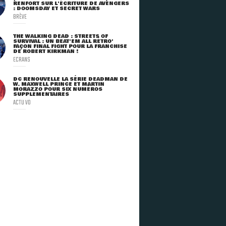
RENFORT SUR L'ÉCRITURE DE AVENGERS
: DOOMSDAY ET SECRET WARS
BRÈVE
THE WALKING DEAD : STREETS OF
SURVIVAL : UN BEAT'EM ALL RÉTRO'
FAÇON FINAL FIGHT POUR LA FRANCHISE
DE ROBERT KIRKMAN !
ECRANS
DC RENOUVELLE LA SÉRIE DEADMAN DE
W. MAXWELL PRINCE ET MARTIN
MORAZZO POUR SIX NUMÉROS
SUPPLÉMENTAIRES
ACTU VO