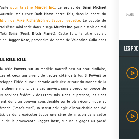
'asile
pour la série
Murder Inc.
. Le projet de
Brian Michael
04 AOU
oursuit, mais chez
Dark Horse
cette fois, dans le cadre du
dition de
Mike Richardson
et l'auteur vedette
. Le couple de
roisième mini-série dans la saga
Murder Inc.
pour le mois de mai
Taki Soma
(
Pearl
,
Bitch Planet
). Cette fois, le titre devrait
ge de
Jagger Rose
, partenaire de crime de
Valentine Gallo
dans
LES PO
 KILL KILL
la série
Powers
, sur un modèle narratif peu ou prou similaire,
lles et ceux qui vivent de l'autre côté de la loi. Si
Powers
se
eloppe l'idée d'une uchronie articulée autour du monde de la
e sicilienne n'ont, dans cet univers, jamais perdu un pouce de
ux services fédéraux des Etats-Unis. Dans le présent, les clans
gent donc un pouvoir considérable sur le plan économique et
franchi ("
made man
", un statut privilégié d'intouchable adoubé
ands), va donc exécuter toute une série de mission dans cette
nie de la provocante
Jagger Rose
, tueuse à gages au passé