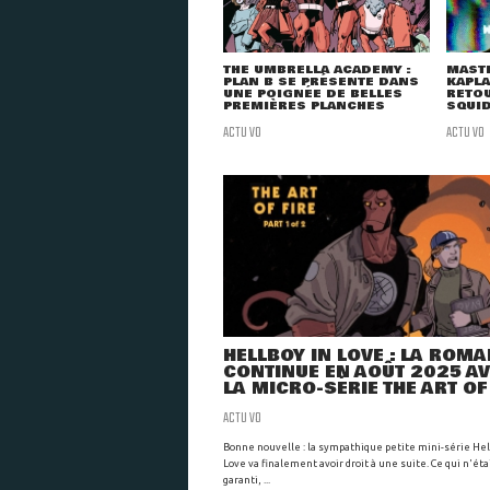
THE UMBRELLA ACADEMY :
MAST
PLAN B SE PRÉSENTE DANS
KAPLA
UNE POIGNÉE DE BELLES
RETOU
PREMIÈRES PLANCHES
SQUID
ACTU VO
ACTU VO
HELLBOY IN LOVE : LA ROM
CONTINUE EN AOÛT 2025 A
LA MICRO-SÉRIE THE ART OF
ACTU VO
Bonne nouvelle : la sympathique petite mini-série Hel
Love va finalement avoir droit à une suite. Ce qui n'éta
garanti, ...