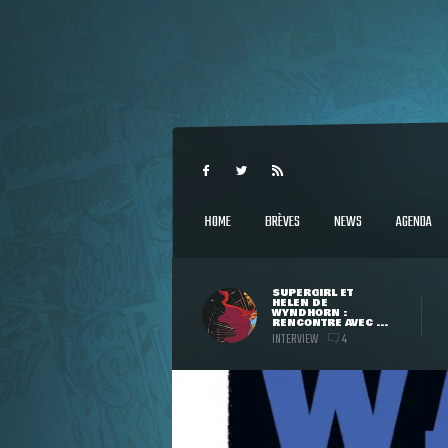
HOME
BRÈVES
NEWS
AGENDA
SUPERGIRL ET
HELEN DE
WYNDHORN :
RENCONTRE AVEC ...
INTERVIEW
4