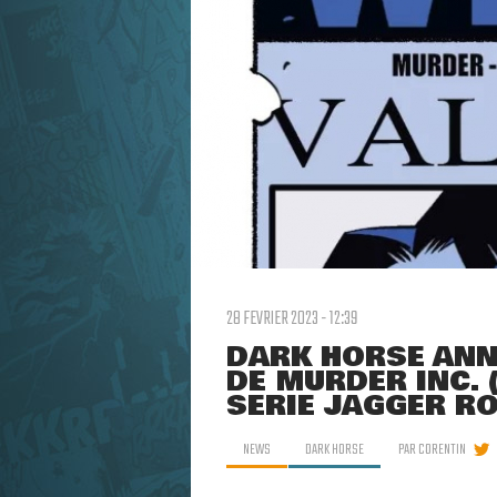
28 FEVRIER 2023 - 12:39
DARK HORSE ANN
DE MURDER INC. 
SÉRIE JAGGER R
NEWS
DARK HORSE
PAR
CORENTIN