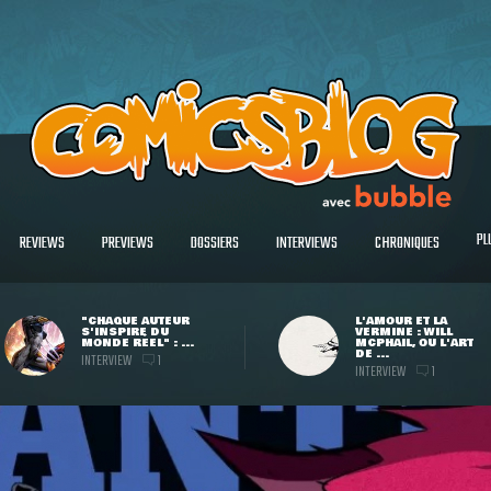
PL
REVIEWS
PREVIEWS
DOSSIERS
INTERVIEWS
CHRONIQUES
"CHAQUE AUTEUR
L'AMOUR ET LA
S'INSPIRE DU
VERMINE : WILL
MONDE RÉEL" : ...
MCPHAIL, OU L'ART
DE ...
INTERVIEW
1
INTERVIEW
1