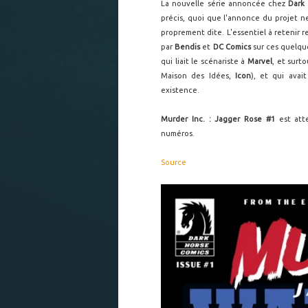
La nouvelle série annoncée chez
Dark
précis, quoi que l'annonce du projet ne 
proprement dite. L'essentiel à retenir
par
Bendis
et
DC Comics
sur ces quelqu
qui liait le scénariste à
Marvel
, et surt
Maison des Idées,
Icon
), et qui avai
existence.
Murder Inc. : Jagger Rose #1
est atte
numéros.
Source