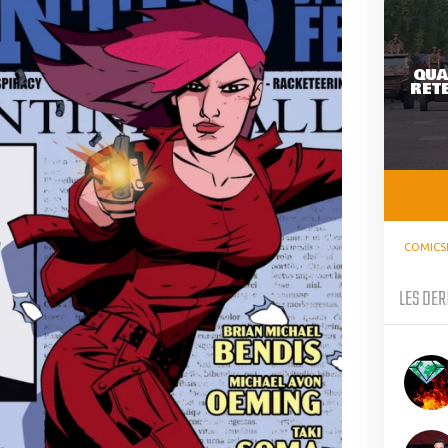
QUA
RETE
COMICS
LES DER