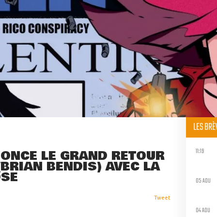
LES BR
11:19
ONCE LE GRAND RETOUR
(BRIAN BENDIS) AVEC LA
OSE
05 AOU
Tweet
04 AOU