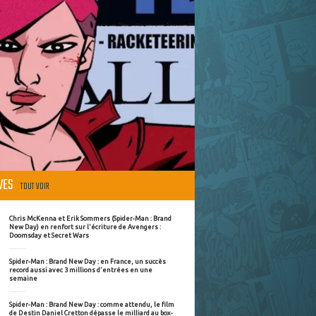
ÈVES
TOUT VOIR
Chris McKenna et Erik Sommers (Spider-Man : Brand
New Day) en renfort sur l'écriture de Avengers :
Doomsday et Secret Wars
Spider-Man : Brand New Day : en France, un succès
record aussi avec 3 millions d'entrées en une
semaine
Spider-Man : Brand New Day : comme attendu, le film
de Destin Daniel Cretton dépasse le milliard au box-