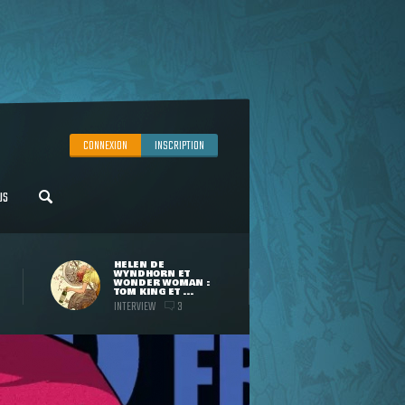
CONNEXION
INSCRIPTION
US
HELEN DE
WYNDHORN ET
WONDER WOMAN :
TOM KING ET ...
INTERVIEW
3