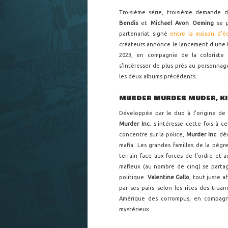
Troisième série, troisième demande d
Bendis
et
Michael Avon Oeming
se p
partenariat signé
entre la maison d'é
créateurs annonce le lancement d'une t
2023, en compagnie de la coloriste
s'intéresser de plus près au personna
les deux albums précédents.
MURDER MURDER MUDER, KILL
Développée par le duo à l'origine de 
Murder Inc.
s'intéresse cette fois à ce
concentre sur la police,
Murder Inc.
dév
mafia. Les grandes familles de la pègr
terrain face aux forces de l'ordre et a
mafieux (au nombre de cinq) se parta
politique.
Valentine Gallo
, tout juste af
par ses pairs selon les rites des tru
Amérique des corrompus, en compag
mystérieux.