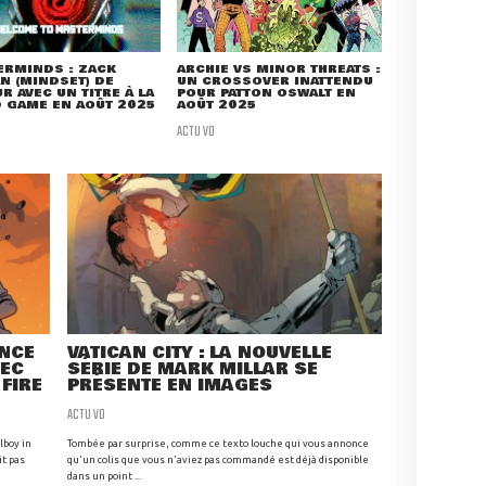
ERMINDS : ZACK
ARCHIE VS MINOR THREATS :
N (MINDSET) DE
UN CROSSOVER INATTENDU
R AVEC UN TITRE À LA
POUR PATTON OSWALT EN
 GAME EN AOÛT 2025
AOÛT 2025
ACTU VO
ANCE
VATICAN CITY : LA NOUVELLE
VEC
SÉRIE DE MARK MILLAR SE
 FIRE
PRÉSENTE EN IMAGES
ACTU VO
lboy in
Tombée par surprise, comme ce texto louche qui vous annonce
it pas
qu'un colis que vous n'aviez pas commandé est déjà disponible
dans un point ...