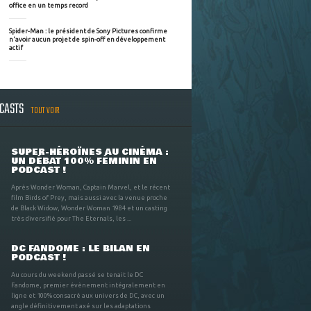
office en un temps record
Spider-Man : le président de Sony Pictures confirme
n'avoir aucun projet de spin-off en développement
actif
DCASTS
TOUT VOIR
SUPER-HÉROÏNES AU CINÉMA :
UN DÉBAT 100% FÉMININ EN
PODCAST !
Après Wonder Woman, Captain Marvel, et le récent
film Birds of Prey, mais aussi avec la venue proche
de Black Widow, Wonder Woman 1984 et un casting
très diversifié pour The Eternals, les ...
DC FANDOME : LE BILAN EN
PODCAST !
Au cours du weekend passé se tenait le DC
Fandome, premier évènement intégralement en
ligne et 100% consacré aux univers de DC, avec un
angle définitivement axé sur les adaptations