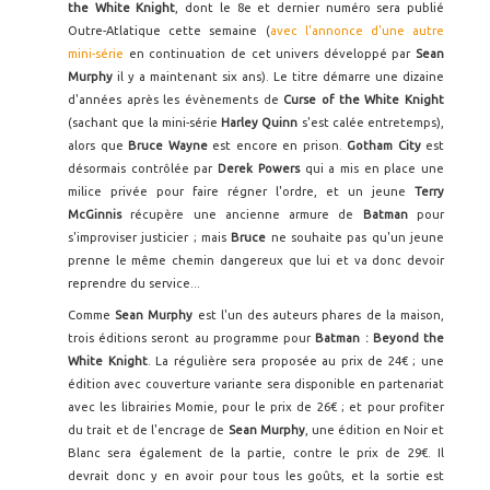
the White Knight
, dont le 8e et dernier numéro sera publié
Outre-Atlatique cette semaine (
avec l'annonce d'une autre
mini-série
en continuation de cet univers développé par
Sean
Murphy
il y a maintenant six ans). Le titre démarre une dizaine
d'années après les évènements de
Curse of the White Knight
(sachant que la mini-série
Harley Quinn
s'est calée entretemps),
alors que
Bruce Wayne
est encore en prison.
Gotham City
est
désormais contrôlée par
Derek Powers
qui a mis en place une
milice privée pour faire régner l'ordre, et un jeune
Terry
McGinnis
récupère une ancienne armure de
Batman
pour
s'improviser justicier ; mais
Bruce
ne souhaite pas qu'un jeune
prenne le même chemin dangereux que lui et va donc devoir
reprendre du service...
Comme
Sean Murphy
est l'un des auteurs phares de la maison,
trois éditions seront au programme pour
Batman : Beyond the
White Knight
. La régulière sera proposée au prix de 24€ ; une
édition avec couverture variante sera disponible en partenariat
avec les librairies Momie, pour le prix de 26€ ; et pour profiter
du trait et de l'encrage de
Sean Murphy
, une édition en Noir et
Blanc sera également de la partie, contre le prix de 29€. Il
devrait donc y en avoir pour tous les goûts, et la sortie est