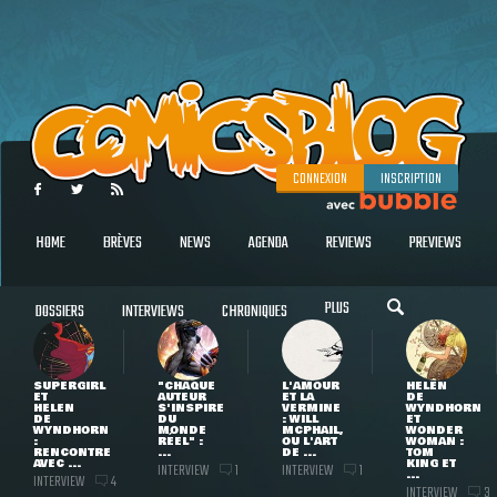
CONNEXION
INSCRIPTION
HOME
BRÈVES
NEWS
AGENDA
REVIEWS
PREVIEWS
PLUS
DOSSIERS
INTERVIEWS
CHRONIQUES
SUPERGIRL
"CHAQUE
L'AMOUR
HELEN
ET
AUTEUR
ET LA
DE
HELEN
S'INSPIRE
VERMINE
WYNDHORN
DE
DU
: WILL
ET
WYNDHORN
MONDE
MCPHAIL,
WONDER
:
RÉEL" :
OU L'ART
WOMAN :
RENCONTRE
...
DE ...
TOM
AVEC ...
KING ET
INTERVIEW
INTERVIEW
1
1
...
INTERVIEW
4
INTERVIEW
3