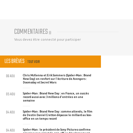
COMMENTAIRES
(
0
)
Vous devez être connecté pour participer
LES BRÈVES
TOUT VOIR
06 AOU
Chris McKenna et Erik Sommers (Spider-Man : Brand
New Day) en renfort sur l'écriture de Avengers :
Doomsday et Secret Wars
05 AOU
Spider-Man : Brand New Day : en France, un succès
record aussi avec 3 millions d'entrées en une
semaine
04 AOU
Spider-Man : Brand New Day : comme attendu, le film
de Destin Daniel Cretton dépasse le milliard au box-
office en un temps record
04 AOU
Spider-Man : le président de Sony Pictures confirme