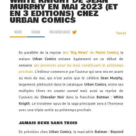
WHITE KNIGHT DE SEAN
MURPHY EN MAI 2023 (ET
EN 3 ÉDITIONS) CHEZ
URBAN COMICS
NEWS
URBAN
PAR
ARNO KIKOO
Tweet
En parallèle de la reprise
des "
Big News
" de
Panini Comics
, la
maison
Urban Comics
entame également en ce début de
semaine
ses annonces pour les mois constituant le printemps
prochain
. L'éditeur commence par l'auteur qui sera mis en avant
au mois de mai, qui n'est autre que le célèbre
Sean Murphy
,
largement plébiscité dans le catalogue
Urban Comics
, entre ses
multiples titres en
creator owned
mais aussi sa reprise de
l'univers du
Chevalier Noir
dans la franchise
Batman : White
Knigth
. Le troisième opus de la saga principale sera à l'honneur
avec une triple sortie au printemps prochain.
JAMAIS DEUX SANS TROIS
En prévision chez
Urban Comics
, la maxi-série
Batman : Beyond