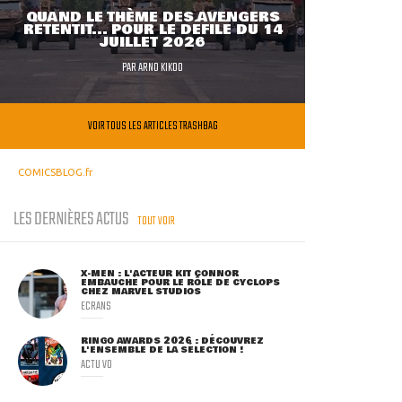
QUAND LE THÈME DES AVENGERS
RETENTIT... POUR LE DÉFILÉ DU 14
JUILLET 2026
PAR
ARNO KIKOO
VOIR TOUS LES ARTICLES TRASHBAG
COMICSBLOG.fr
LES DERNIÈRES ACTUS
TOUT VOIR
X-MEN : L'ACTEUR KIT CONNOR
EMBAUCHÉ POUR LE RÔLE DE CYCLOPS
CHEZ MARVEL STUDIOS
ECRANS
RINGO AWARDS 2026 : DÉCOUVREZ
L'ENSEMBLE DE LA SÉLECTION !
ACTU VO