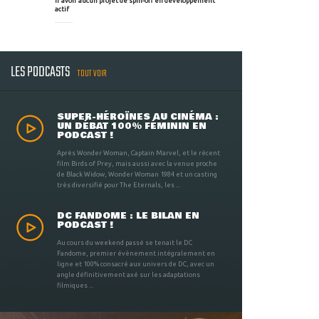
n'avoir aucun projet de spin-off en développement
actif
LES PODCASTS
TOUT VOIR
SUPER-HÉROÏNES AU CINÉMA :
UN DÉBAT 100% FÉMININ EN
PODCAST !
Après Wonder Woman, Captain Marvel, et le récent
film Birds of Prey, mais aussi avec la venue proche
de Black Widow, Wonder Woman 1984 et un casting
très diversifié pour The Eternals, les ...
DC FANDOME : LE BILAN EN
PODCAST !
Au cours du weekend passé se tenait le DC
Fandome, premier évènement intégralement en
ligne et 100% consacré aux univers de DC, avec un
angle définitivement axé sur les adaptations
filmiques ...