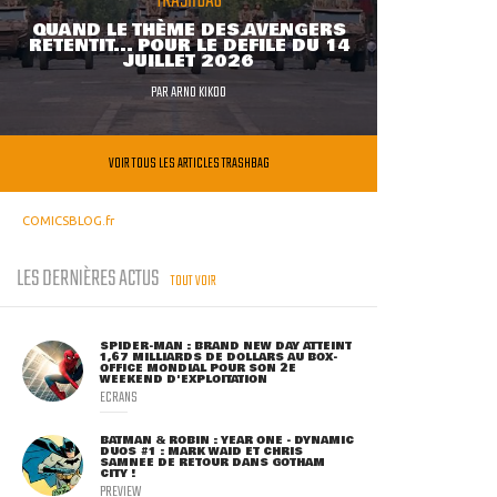
TRASHBAG
QUAND LE THÈME DES AVENGERS
RETENTIT... POUR LE DÉFILÉ DU 14
JUILLET 2026
PAR
ARNO KIKOO
VOIR TOUS LES ARTICLES TRASHBAG
COMICSBLOG.fr
LES DERNIÈRES ACTUS
TOUT VOIR
SPIDER-MAN : BRAND NEW DAY ATTEINT
1,67 MILLIARDS DE DOLLARS AU BOX-
OFFICE MONDIAL POUR SON 2E
WEEKEND D'EXPLOITATION
ECRANS
BATMAN & ROBIN : YEAR ONE - DYNAMIC
DUOS #1 : MARK WAID ET CHRIS
SAMNEE DE RETOUR DANS GOTHAM
CITY !
PREVIEW