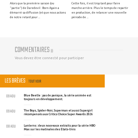
Alors que la première saison (ou
Cette fois, il est trop tard pour faire
"partie") de Daredevil : Born Again a
marche arrière. Plus le temps de repartir
démarré sa diffusion (et que nous actons
en production, de relancer une nouvelle
de notre retard pour ...
période de ...
COMMENTAIRES
(
0
)
Vous devez être connecté pour participer
LES BRÈVES
TOUT VOIR
09 AOU
Blue Beetle : pas de panique, la série animée est
toujours en développement.
09 AOU
The Boys, Spider-Noir, Superman et aussi Supergirl
récompensés aux Critics Choice Super Awards 2026
08 AOU
Lanterns : deux nouveaux extraits pour la série HBO
Max sur les matinales des Etats-Unis