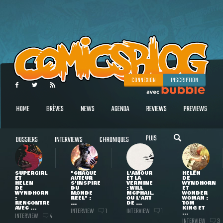
CONNEXION
INSCRIPTION
HOME
BRÈVES
NEWS
AGENDA
REVIEWS
PREVIEWS
PLUS
DOSSIERS
INTERVIEWS
CHRONIQUES
SUPERGIRL
"CHAQUE
L'AMOUR
HELEN
ET
AUTEUR
ET LA
DE
HELEN
S'INSPIRE
VERMINE
WYNDHORN
DE
DU
: WILL
ET
WYNDHORN
MONDE
MCPHAIL,
WONDER
:
RÉEL" :
OU L'ART
WOMAN :
RENCONTRE
...
DE ...
TOM
AVEC ...
KING ET
INTERVIEW
INTERVIEW
1
1
...
INTERVIEW
4
INTERVIEW
3