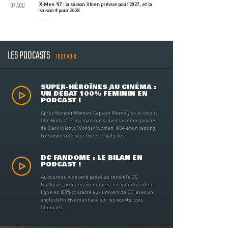
07 AOU
X-Men '97 : la saison 3 bien prévue pour 2027, et la
saison 4 pour 2028
LES PODCASTS
TOUT VOIR
SUPER-HÉROÏNES AU CINÉMA :
UN DÉBAT 100% FÉMININ EN
PODCAST !
Après Wonder Woman, Captain Marvel, et le récent
film Birds of Prey, mais aussi avec la venue proche
de Black Widow, Wonder Woman 1984 et un casting
très diversifié pour The Eternals, les ...
DC FANDOME : LE BILAN EN
PODCAST !
Au cours du weekend passé se tenait le DC
Fandome, premier évènement intégralement en
ligne et 100% consacré aux univers de DC, avec un
angle définitivement axé sur les adaptations
filmiques ...