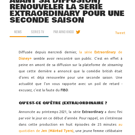
AVANT SA DIFFUSION)
RENOUVELER LA SÉRIE
EXTRAORDINARY POUR UNE
SECONDE SAISON
NEWS
SERIES TV
PAR
ARNO KIKOO
Tweet
Diffusée depuis mercredi dernier,
la série
Extraordinary
de
Disney+
semble avoir rencontré son public. C'est en effet à
peine en amont de sa diffusion sur la plateforme de
streaming
que cette dernière a annoncé que la comédie british était
d'ores et déjà renouvelée pour une seconde saison. Une
actualité que l'on vous rapporte avec un poil de retard -
excusez, c'est la faute du
FIBD
.
QU'EST-CE QU'ÊTRE (EXTRA)ORDINAIRE ?
Annoncée au printemps 2021, la série
Extraordinary
a donc fini
par voir le jour en ce début d'année. Pour rappel, on s'intéresse
dans cette production en huit épisodes de 25 minutes
au
quotidien de
Jen
(
Màiréad Tyers
)
, une jeune femme célibataire