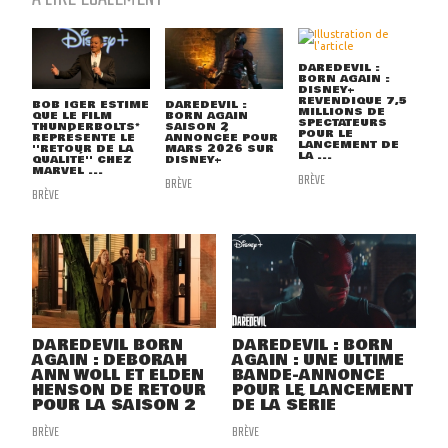
DAREDEVIL :
BORN AGAIN :
DISNEY+
REVENDIQUE 7,5
BOB IGER ESTIME
DAREDEVIL :
MILLIONS DE
QUE LE FILM
BORN AGAIN
SPECTATEURS
THUNDERBOLTS*
SAISON 2
POUR LE
REPRÉSENTE LE
ANNONCÉE POUR
LANCEMENT DE
''RETOUR DE LA
MARS 2026 SUR
LA ...
QUALITÉ'' CHEZ
DISNEY+
MARVEL ...
BRÈVE
BRÈVE
BRÈVE
DAREDEVIL BORN
DAREDEVIL : BORN
AGAIN : DEBORAH
AGAIN : UNE ULTIME
ANN WOLL ET ELDEN
BANDE-ANNONCE
HENSON DE RETOUR
POUR LE LANCEMENT
POUR LA SAISON 2
DE LA SÉRIE
BRÈVE
BRÈVE