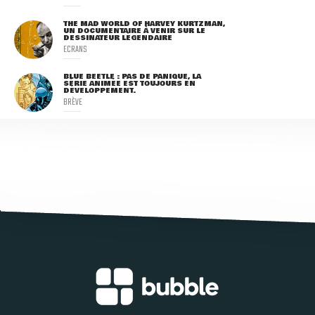
THE MAD WORLD OF HARVEY KURTZMAN,
UN DOCUMENTAIRE À VENIR SUR LE
DESSINATEUR LÉGENDAIRE
ECRANS
BLUE BEETLE : PAS DE PANIQUE, LA
SÉRIE ANIMÉE EST TOUJOURS EN
DÉVELOPPEMENT.
BRÈVE