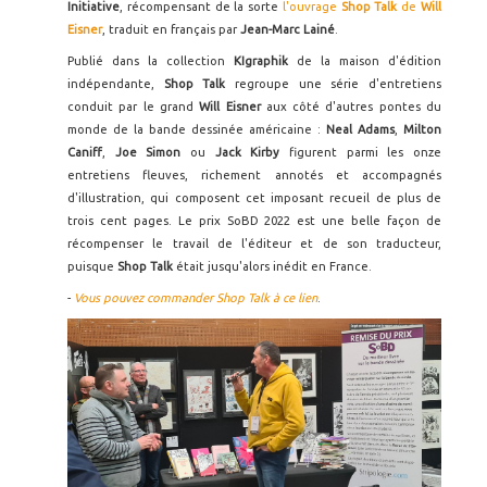
Initiative
, récompensant de la sorte
l'ouvrage
Shop Talk
de
Will
Eisner
, traduit en français par
Jean-Marc Lainé
.
Publié dans la collection
KIgraphik
de la maison d'édition
indépendante,
Shop Talk
regroupe une série d'entretiens
conduit par le grand
Will Eisner
aux côté d'autres pontes du
monde de la bande dessinée américaine :
Neal Adams
,
Milton
Caniff
,
Joe Simon
ou
Jack Kirby
figurent parmi les onze
entretiens fleuves, richement annotés et accompagnés
d'illustration, qui composent cet imposant recueil de plus de
trois cent pages. Le prix SoBD 2022 est une belle façon de
récompenser le travail de l'éditeur et de son traducteur,
puisque
Shop Talk
était jusqu'alors inédit en France.
-
Vous pouvez commander Shop Talk à ce lien
.