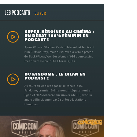
LES PODCASTS
TOUT VOIR
SUPER-HÉROÏNES AU CINÉMA :
UN DÉBAT 100% FÉMININ EN
PODCAST !
Après Wonder Woman, Captain Marvel, et le récent
film Birds of Prey, mais aussi avec la venue proche
de Black Widow, Wonder Woman 1984 et un casting
très diversifié pour The Eternals, les ...
DC FANDOME : LE BILAN EN
PODCAST !
Au cours du weekend passé se tenait le DC
Fandome, premier évènement intégralement en
ligne et 100% consacré aux univers de DC, avec un
angle définitivement axé sur les adaptations
filmiques ...