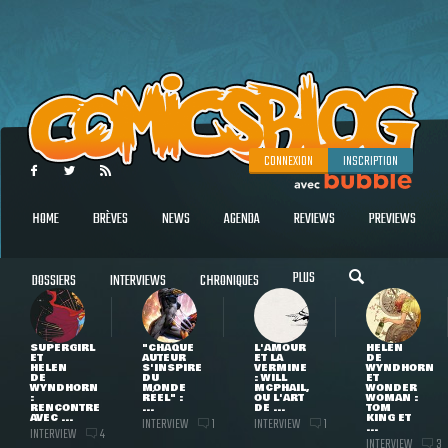
CONNEXION
INSCRIPTION
HOME
BRÈVES
NEWS
AGENDA
REVIEWS
PREVIEWS
PLUS
DOSSIERS
INTERVIEWS
CHRONIQUES
SUPERGIRL
"CHAQUE
L'AMOUR
HELEN
ET
AUTEUR
ET LA
DE
HELEN
S'INSPIRE
VERMINE
WYNDHORN
DE
DU
: WILL
ET
WYNDHORN
MONDE
MCPHAIL,
WONDER
:
RÉEL" :
OU L'ART
WOMAN :
RENCONTRE
...
DE ...
TOM
AVEC ...
KING ET
INTERVIEW
INTERVIEW
1
1
...
INTERVIEW
4
INTERVIEW
3