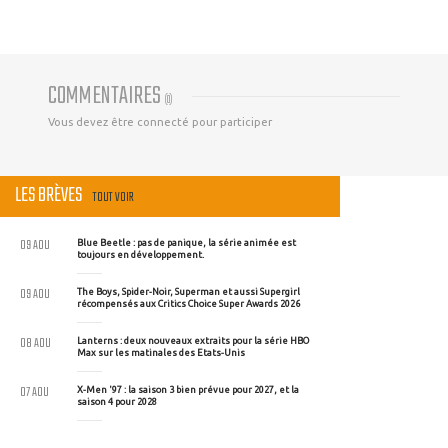
COMMENTAIRES
(
0
)
Vous devez être connecté pour participer
LES BRÈVES
TOUT VOIR
09 AOU
Blue Beetle : pas de panique, la série animée est
toujours en développement.
09 AOU
The Boys, Spider-Noir, Superman et aussi Supergirl
récompensés aux Critics Choice Super Awards 2026
08 AOU
Lanterns : deux nouveaux extraits pour la série HBO
Max sur les matinales des Etats-Unis
07 AOU
X-Men '97 : la saison 3 bien prévue pour 2027, et la
saison 4 pour 2028