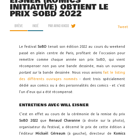
EISNER (KOMICS
INITIATIVE) OBTIENT LE
PRIX SOBD 2022
BRÈVE
INDÉ
PAR
ARNO KIKOO
Tweet
Le festival
SoBD
tenait son édition 2022 au cours du weekend
passé en plein centre de Paris, profitant de l'occasion pour
remettre comme chaque année son prix SoBD, qui vient
récompenser non pas une bande dessinée, mais un ouvrage
portant sur
la bande dessinée. Nous vous avions
fait le listing
des différents ouvrages nommés
- dont trois spécialement
dédié aux comics ou à des personnalités des comics - et c'est
l'un d'eux qui a été récompensé.
ENTRETIENS AVEC WILL EISNER
C'est en effet au cours de la cérémonie de la remise du prix
SoBD 2022
que
Renaud Chavanne
(à droite sur la photo),
organisateur du festival, a décerné le prix de cette édition à
l'éditeur
Mickaël Géreaum
(à gauche), directeur de
Komics