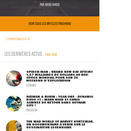
PAR
ARNO KIKOO
VOIR TOUS LES ARTICLES TRASHBAG
COMICSBLOG.fr
LES DERNIÈRES ACTUS
TOUT VOIR
SPIDER-MAN : BRAND NEW DAY ATTEINT
1,67 MILLIARDS DE DOLLARS AU BOX-
OFFICE MONDIAL POUR SON 2E
WEEKEND D'EXPLOITATION
ECRANS
BATMAN & ROBIN : YEAR ONE - DYNAMIC
DUOS #1 : MARK WAID ET CHRIS
SAMNEE DE RETOUR DANS GOTHAM
CITY !
PREVIEW
THE MAD WORLD OF HARVEY KURTZMAN,
UN DOCUMENTAIRE À VENIR SUR LE
DESSINATEUR LÉGENDAIRE