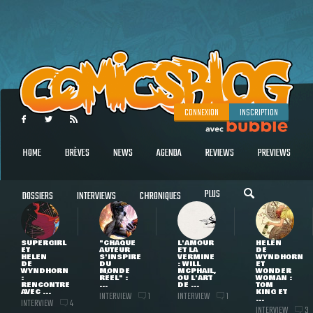
CONNEXION
INSCRIPTION
HOME
BRÈVES
NEWS
AGENDA
REVIEWS
PREVIEWS
PLUS
DOSSIERS
INTERVIEWS
CHRONIQUES
SUPERGIRL
"CHAQUE
L'AMOUR
HELEN
ET
AUTEUR
ET LA
DE
HELEN
S'INSPIRE
VERMINE
WYNDHORN
DE
DU
: WILL
ET
WYNDHORN
MONDE
MCPHAIL,
WONDER
:
RÉEL" :
OU L'ART
WOMAN :
RENCONTRE
...
DE ...
TOM
AVEC ...
KING ET
INTERVIEW
INTERVIEW
1
1
...
INTERVIEW
4
INTERVIEW
3