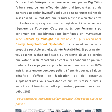
l'artiste
Juan Ferreyra
de se faire remarquer par les
Big Two
-
l'album regorge en effet de visions d'épouvantes et de
monstres au design inventif, ainsi que de nombreuses scènes de
mises à mort - autant dire que l'album n'est pas à mettre entre
toutes les mains, ce que vous aurez déjà deviné à la couverture
régulière de l'ouvrage. C'est par après que
Ferreyra
a pu
continuer ses expérimentations horrifiques en
mainstream
,
avec
Gotham by Midnight
par exemple
ou
plus récemment
Deadly Neighborhood Spider-Man
. La couverture variante
proposée sur Ulule est, elle, signée
Paskal Millet
. Et pour ne rien
vous cacher, sachez qu'il s'agit du troisième album de comics
que votre humble rédacteur en chef aura l'honneur de pouvoir
traduire. La campagne est pour le moment au-dessus des 100%
mais il reste encore quelques paliers à franchir pour que l'album
bénéficie d'effets de fabrication et de contenus
supplémentaires. Vous savez donc ce qu'il vous reste à faire si
vous êtes intéressés par cette proposition, prévue pour arriver
début 2023.
-
Pour soutenir la campagne Colder sur Ulule, c'est par ici que ça se
passe !!