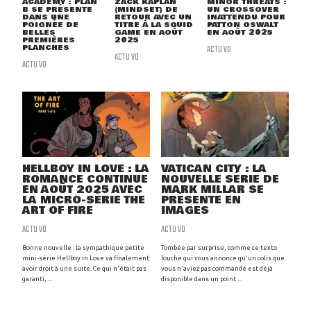
ACADEMY : PLAN
ZACK KAPLAN
MINOR THREATS :
B SE PRÉSENTE
(MINDSET) DE
UN CROSSOVER
DANS UNE
RETOUR AVEC UN
INATTENDU POUR
POIGNÉE DE
TITRE À LA SQUID
PATTON OSWALT
BELLES
GAME EN AOÛT
EN AOÛT 2025
PREMIÈRES
2025
PLANCHES
ACTU VO
ACTU VO
ACTU VO
HELLBOY IN LOVE : LA
VATICAN CITY : LA
ROMANCE CONTINUE
NOUVELLE SÉRIE DE
EN AOÛT 2025 AVEC
MARK MILLAR SE
LA MICRO-SÉRIE THE
PRÉSENTE EN
ART OF FIRE
IMAGES
ACTU VO
ACTU VO
Bonne nouvelle : la sympathique petite
Tombée par surprise, comme ce texto
mini-série Hellboy in Love va finalement
louche qui vous annonce qu'un colis que
avoir droit à une suite. Ce qui n'était pas
vous n'aviez pas commandé est déjà
garanti, ...
disponible dans un point ...