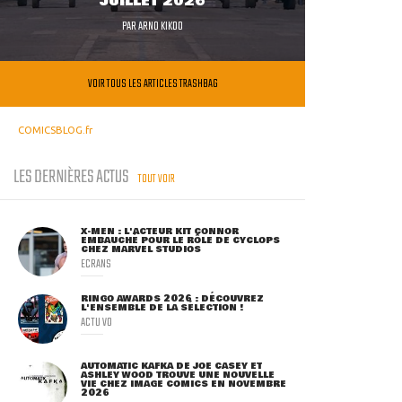
JUILLET 2026
PAR
ARNO KIKOO
VOIR TOUS LES ARTICLES TRASHBAG
COMICSBLOG.fr
LES DERNIÈRES ACTUS
TOUT VOIR
X-MEN : L'ACTEUR KIT CONNOR
EMBAUCHÉ POUR LE RÔLE DE CYCLOPS
CHEZ MARVEL STUDIOS
ECRANS
RINGO AWARDS 2026 : DÉCOUVREZ
L'ENSEMBLE DE LA SÉLECTION !
ACTU VO
AUTOMATIC KAFKA DE JOE CASEY ET
ASHLEY WOOD TROUVE UNE NOUVELLE
VIE CHEZ IMAGE COMICS EN NOVEMBRE
2026