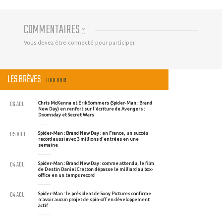
COMMENTAIRES
(
0
)
Vous devez être connecté pour participer
LES BRÈVES
TOUT VOIR
06 AOU
Chris McKenna et Erik Sommers (Spider-Man : Brand
New Day) en renfort sur l'écriture de Avengers :
Doomsday et Secret Wars
05 AOU
Spider-Man : Brand New Day : en France, un succès
record aussi avec 3 millions d'entrées en une
semaine
04 AOU
Spider-Man : Brand New Day : comme attendu, le film
de Destin Daniel Cretton dépasse le milliard au box-
office en un temps record
04 AOU
Spider-Man : le président de Sony Pictures confirme
n'avoir aucun projet de spin-off en développement
actif