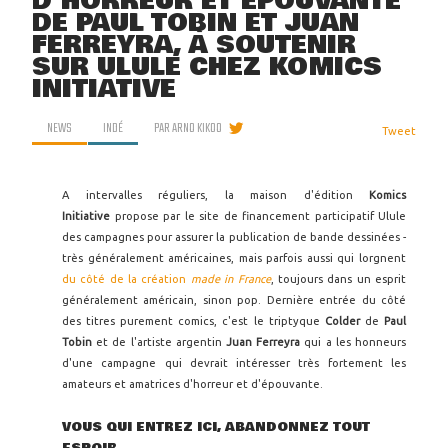
D'HORREUR ET ÉPOUVANTE
DE PAUL TOBIN ET JUAN
FERREYRA, À SOUTENIR
SUR ULULE CHEZ KOMICS
INITIATIVE
NEWS
INDÉ
PAR
ARNO KIKOO
Tweet
A intervalles réguliers, la maison d'édition
Komics
Initiative
propose par le site de financement participatif Ulule
des campagnes pour assurer la publication de bande dessinées -
très généralement américaines, mais parfois aussi qui lorgnent
du côté de la création
made in France
, toujours dans un esprit
généralement américain, sinon pop. Dernière entrée du côté
des titres purement comics, c'est le triptyque
Colder
de
Paul
Tobin
et de l'artiste argentin
Juan Ferreyra
qui a les honneurs
d'une campagne qui devrait intéresser très fortement les
amateurs et amatrices d'horreur et d'épouvante.
VOUS QUI ENTREZ ICI, ABANDONNEZ TOUT