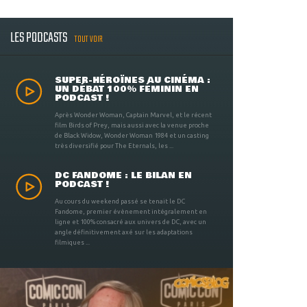
LES PODCASTS
TOUT VOIR
SUPER-HÉROÏNES AU CINÉMA :
UN DÉBAT 100% FÉMININ EN
PODCAST !
Après Wonder Woman, Captain Marvel, et le récent
film Birds of Prey, mais aussi avec la venue proche
de Black Widow, Wonder Woman 1984 et un casting
très diversifié pour The Eternals, les ...
DC FANDOME : LE BILAN EN
PODCAST !
Au cours du weekend passé se tenait le DC
Fandome, premier évènement intégralement en
ligne et 100% consacré aux univers de DC, avec un
angle définitivement axé sur les adaptations
filmiques ...