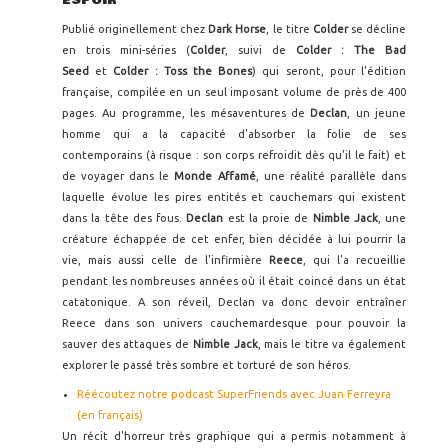
ESPOIR
Publié originellement chez
Dark Horse
, le titre
Colder
se décline
en trois mini-séries (
Colder
, suivi de
Colder : The Bad
Seed
et
Colder : Toss the Bones
) qui seront, pour l'édition
française, compilée en un seul imposant volume de près de 400
pages. Au programme, les mésaventures de
Declan
, un jeune
homme qui a la capacité d'absorber la folie de ses
contemporains (à risque : son corps refroidit dès qu'il le fait) et
de voyager dans le
Monde Affamé
, une réalité parallèle dans
laquelle évolue les pires entités et cauchemars qui existent
dans la tête des fous.
Declan
est la proie de
Nimble Jack
, une
créature échappée de cet enfer, bien décidée à lui pourrir la
vie, mais aussi celle de l'infirmière
Reece
, qui l'a recueillie
pendant les nombreuses années où il était coincé dans un état
catatonique. A son réveil, Declan va donc devoir entraîner
Reece dans son univers cauchemardesque pour pouvoir la
sauver des attaques de
Nimble Jack
, mais le titre va également
explorer le passé très sombre et torturé de son héros.
Réécoutez notre podcast SuperFriends avec Juan Ferreyra
(en français)
Un récit d'horreur très graphique qui a permis notamment à