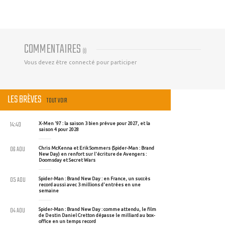
COMMENTAIRES
(
0
)
Vous devez être connecté pour participer
LES BRÈVES
TOUT VOIR
14:40
X-Men '97 : la saison 3 bien prévue pour 2027, et la
saison 4 pour 2028
06 AOU
Chris McKenna et Erik Sommers (Spider-Man : Brand
New Day) en renfort sur l'écriture de Avengers :
Doomsday et Secret Wars
05 AOU
Spider-Man : Brand New Day : en France, un succès
record aussi avec 3 millions d'entrées en une
semaine
04 AOU
Spider-Man : Brand New Day : comme attendu, le film
de Destin Daniel Cretton dépasse le milliard au box-
office en un temps record