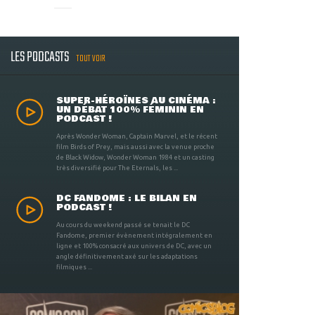
LES PODCASTS
TOUT VOIR
SUPER-HÉROÏNES AU CINÉMA :
UN DÉBAT 100% FÉMININ EN
PODCAST !
Après Wonder Woman, Captain Marvel, et le récent
film Birds of Prey, mais aussi avec la venue proche
de Black Widow, Wonder Woman 1984 et un casting
très diversifié pour The Eternals, les ...
DC FANDOME : LE BILAN EN
PODCAST !
Au cours du weekend passé se tenait le DC
Fandome, premier évènement intégralement en
ligne et 100% consacré aux univers de DC, avec un
angle définitivement axé sur les adaptations
filmiques ...