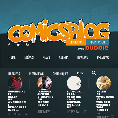
CONNEXION
INSCRIPTION
HOME
BRÈVES
NEWS
AGENDA
REVIEWS
PREVIEWS
PLUS
DOSSIERS
INTERVIEWS
CHRONIQUES
SUPERGIRL
"CHAQUE
L'AMOUR
HELEN
ET
AUTEUR
ET LA
DE
HELEN
S'INSPIRE
VERMINE
WYNDHORN
DE
DU
: WILL
ET
WYNDHORN
MONDE
MCPHAIL,
WONDER
:
RÉEL" :
OU L'ART
WOMAN :
RENCONTRE
...
DE ...
TOM
AVEC ...
KING ET
INTERVIEW
INTERVIEW
1
1
...
INTERVIEW
4
INTERVIEW
3