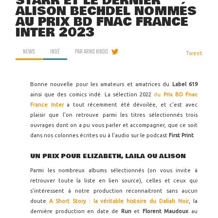
STARR ET LE DERNIER
ALISON BECHDEL NOMMÉS
AU PRIX BD FNAC FRANCE
INTER 2023
NEWS
INDÉ
PAR
ARNO KIKOO
Tweet
Bonne nouvelle pour les amateurs et amatrices du
Label 619
ainsi que des comics indé. La sélection 2022
du
Prix BD Fnac
France Inter
a tout récemment été dévoilée, et c'est avec
plaisir que l'on retrouve parmi les titres sélectionnés trois
ouvrages dont on a pu vous parler et accompagner, que ce soit
dans nos colonnes écrites ou à l'audio sur le podcast
First Print
.
UN PRIX POUR ELIZABETH, LAILA OU ALISON
Parmi les nombreux albums sélectionnés (on vous invite à
retrouver toute la liste en lien source), celles et ceux qui
s'intéressent à notre production reconnaitront sans aucun
doute
A Short Story : la véritable histoire du Daliah Noir
, la
dernière production en date de
Run
et
Florent Maudoux
au