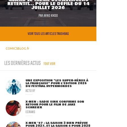
RETENTIT... POUR LE DÉFILÉ DU 14
JUILLET 2026
PAR
ARNO KIKOO
VOIR TOUS LES ARTICLES TRASHBAG
COMICSBLOG.fr
LES DERNIÈRES ACTUS
TOUT VOIR
UNE EXPOSITION "LES SUPER-HÉROS À
LA FRANÇAISE" POUR L'ÉDITION 2026
DU FESTIVAL HYPERMONDES
ACTU VF
X-MEN : SADIE SINK CONFIRME SON
RETOUR POUR LE FILM DE JAKE
SCHREIER
ECRANS
X-MEN '97 : LA SAISON 3 BIEN PRÉVUE
POUR 2027, ET LA SAISON 4 POUR 2028