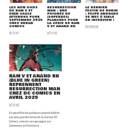
LES NEW GODS
RESURRECTION
LE DERNIER
DE RAM V ET
MAN : UNE
FESTIN DE RUBIN
EVAN CAGLE
POIGNÉE DE
: FILIPE ANDRADE
ATTENDUS POUR
(SUPERBES)
SE MET À TABLE
SEPTEMBRE 2025
PLANCHES POUR
EN INTERVIEW !
CHEZ URBAN
LA SÉRIE DE RAM
COMICS
V ET ANAND RK
INTERVIEW
ACTU VF
ACTU VO
RAM V ET ANAND RK
(BLUE IN GREEN)
REPRENNENT
RESURRECTION MAN
CHEZ DC COMICS EN
AVRIL 2025
ACTU VO
En parallèle de quelques projets dédiés
aux plus grands héros de la maison DC
Comics, comme ses passages sur
Catwoman et Detective ...