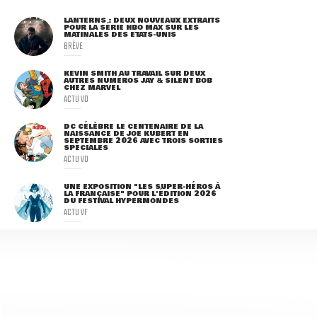
LANTERNS : DEUX NOUVEAUX EXTRAITS
POUR LA SÉRIE HBO MAX SUR LES
MATINALES DES ETATS-UNIS
BRÈVE
KEVIN SMITH AU TRAVAIL SUR DEUX
AUTRES NUMÉROS JAY & SILENT BOB
CHEZ MARVEL
ACTU VO
DC CÉLÈBRE LE CENTENAIRE DE LA
NAISSANCE DE JOE KUBERT EN
SEPTEMBRE 2026 AVEC TROIS SORTIES
SPÉCIALES
ACTU VO
UNE EXPOSITION "LES SUPER-HÉROS À
LA FRANÇAISE" POUR L'ÉDITION 2026
DU FESTIVAL HYPERMONDES
ACTU VF