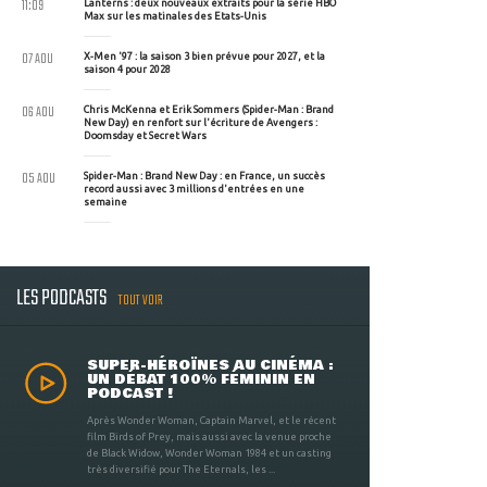
11:09
Lanterns : deux nouveaux extraits pour la série HBO
Max sur les matinales des Etats-Unis
07 AOU
X-Men '97 : la saison 3 bien prévue pour 2027, et la
saison 4 pour 2028
06 AOU
Chris McKenna et Erik Sommers (Spider-Man : Brand
New Day) en renfort sur l'écriture de Avengers :
Doomsday et Secret Wars
05 AOU
Spider-Man : Brand New Day : en France, un succès
record aussi avec 3 millions d'entrées en une
semaine
LES PODCASTS
TOUT VOIR
SUPER-HÉROÏNES AU CINÉMA :
UN DÉBAT 100% FÉMININ EN
PODCAST !
Après Wonder Woman, Captain Marvel, et le récent
film Birds of Prey, mais aussi avec la venue proche
de Black Widow, Wonder Woman 1984 et un casting
très diversifié pour The Eternals, les ...