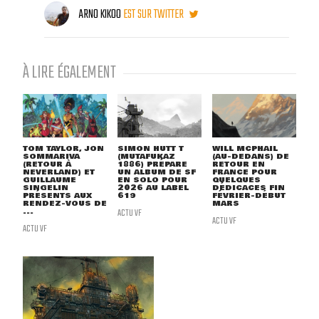
ARNO KIKOO
EST SUR TWITTER
À LIRE ÉGALEMENT
TOM TAYLOR, JON
SIMON HUTT T
WILL MCPHAIL
SOMMARIVA
(MUTAFUKAZ
(AU-DEDANS) DE
(RETOUR À
1886) PRÉPARE
RETOUR EN
NEVERLAND) ET
UN ALBUM DE SF
FRANCE POUR
GUILLAUME
EN SOLO POUR
QUELQUES
SINGELIN
2026 AU LABEL
DÉDICACES FIN
PRÉSENTS AUX
619
FÉVRIER-DÉBUT
RENDEZ-VOUS DE
MARS
...
ACTU VF
ACTU VF
ACTU VF