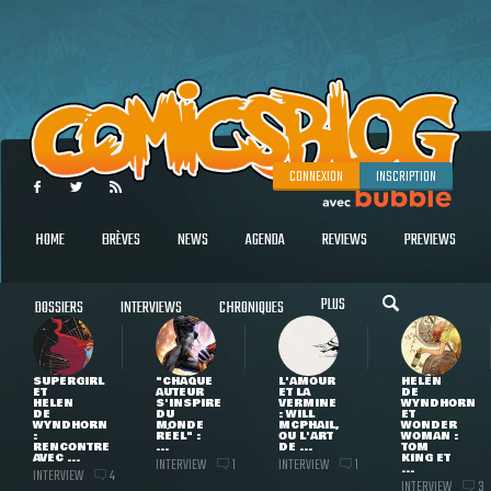
CONNEXION
INSCRIPTION
HOME
BRÈVES
NEWS
AGENDA
REVIEWS
PREVIEWS
PLUS
DOSSIERS
INTERVIEWS
CHRONIQUES
SUPERGIRL
"CHAQUE
L'AMOUR
HELEN
ET
AUTEUR
ET LA
DE
HELEN
S'INSPIRE
VERMINE
WYNDHORN
DE
DU
: WILL
ET
WYNDHORN
MONDE
MCPHAIL,
WONDER
:
RÉEL" :
OU L'ART
WOMAN :
RENCONTRE
...
DE ...
TOM
AVEC ...
KING ET
INTERVIEW
INTERVIEW
1
1
...
INTERVIEW
4
INTERVIEW
3