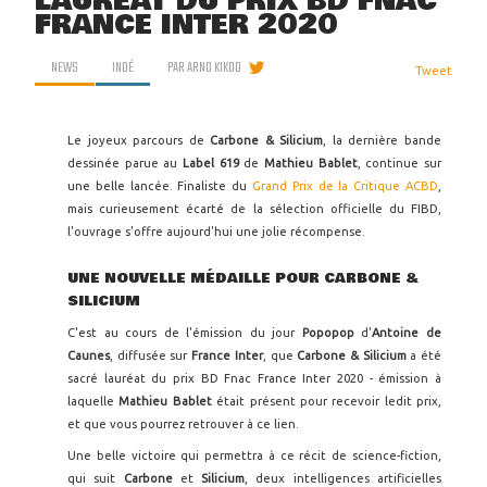
LAURÉAT DU PRIX BD FNAC
FRANCE INTER 2020
NEWS
INDÉ
PAR
ARNO KIKOO
Tweet
Le joyeux parcours de
Carbone & Silicium
, la dernière bande
dessinée parue au
Label 619
de
Mathieu Bablet
, continue sur
une belle lancée. Finaliste du
Grand Prix de la Critique ACBD
,
mais curieusement écarté de la sélection officielle du FIBD,
l'ouvrage s'offre aujourd'hui une jolie récompense.
UNE NOUVELLE MÉDAILLE POUR CARBONE &
SILICIUM
C'est au cours de l'émission du jour
Popopop
d'
Antoine de
Caunes
, diffusée sur
France Inter
, que
Carbone & Silicium
a été
sacré lauréat du prix BD Fnac France Inter 2020 - émission à
laquelle
Mathieu Bablet
était présent pour recevoir ledit prix,
et que vous pourrez retrouver à ce lien.
Une belle victoire qui permettra à ce récit de science-fiction,
qui suit
Carbone
et
Silicium
, deux intelligences artificielles