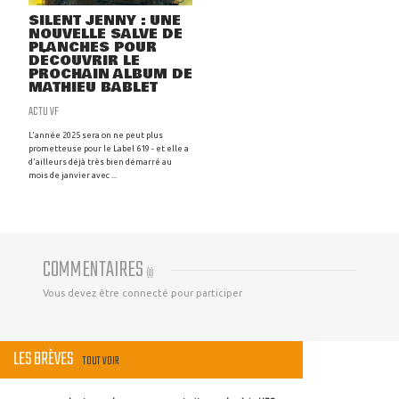
SILENT JENNY : UNE
NOUVELLE SALVE DE
PLANCHES POUR
DÉCOUVRIR LE
PROCHAIN ALBUM DE
MATHIEU BABLET
ACTU VF
L'année 2025 sera on ne peut plus
prometteuse pour le Label 619 - et elle a
d'ailleurs déjà très bien démarré au
mois de janvier avec ...
COMMENTAIRES
(
0
)
Vous devez être connecté pour participer
LES BRÈVES
TOUT VOIR