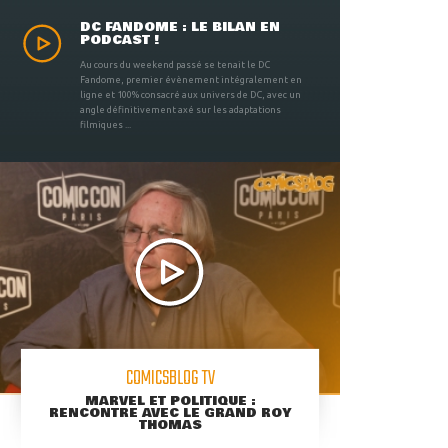
DC FANDOME : LE BILAN EN
PODCAST !
Au cours du weekend passé se tenait le DC
Fandome, premier évènement intégralement en
ligne et 100% consacré aux univers de DC, avec un
angle définitivement axé sur les adaptations
filmiques ...
COMICSBLOG TV
MARVEL ET POLITIQUE :
RENCONTRE AVEC LE GRAND ROY
THOMAS