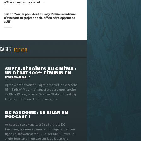
office en un temps record
Spider-Man : le président de Sony Pictures confirme
n'avoir aucun projet de spin-off en développement
actif
DCASTS
TOUT VOIR
SUPER-HÉROÏNES AU CINÉMA :
UN DÉBAT 100% FÉMININ EN
PODCAST !
Après Wonder Woman, Captain Marvel, et le récent
film Birds of Prey, mais aussi avec la venue proche
de Black Widow, Wonder Woman 1984 et un casting
très diversifié pour The Eternals, les ...
DC FANDOME : LE BILAN EN
PODCAST !
Au cours du weekend passé se tenait le DC
Fandome, premier évènement intégralement en
ligne et 100% consacré aux univers de DC, avec un
angle définitivement axé sur les adaptations