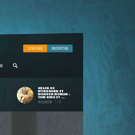
CONNEXION
INSCRIPTION
US
HELEN DE
WYNDHORN ET
WONDER WOMAN :
TOM KING ET ...
INTERVIEW
3