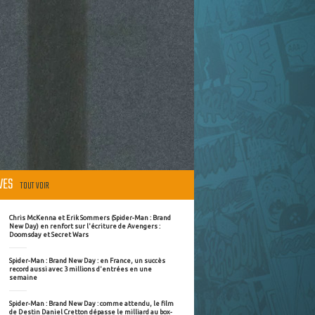
ÈVES
TOUT VOIR
Chris McKenna et Erik Sommers (Spider-Man : Brand
New Day) en renfort sur l'écriture de Avengers :
Doomsday et Secret Wars
Spider-Man : Brand New Day : en France, un succès
record aussi avec 3 millions d'entrées en une
semaine
Spider-Man : Brand New Day : comme attendu, le film
de Destin Daniel Cretton dépasse le milliard au box-