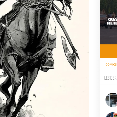
QUA
RETE
COMICS
LES DER