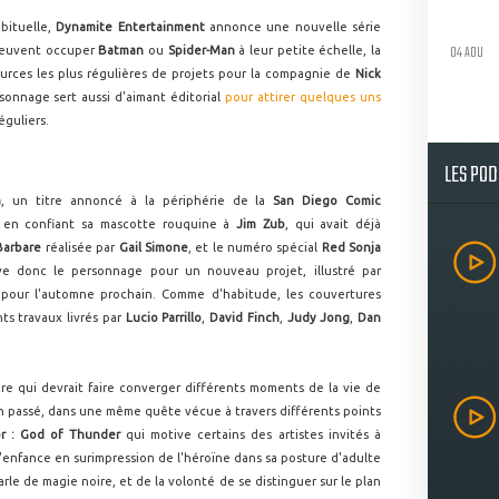
abituelle,
Dynamite Entertainment
annonce une nouvelle série
04 AOU
peuvent occuper
Batman
ou
Spider-Man
à leur petite échelle, la
urces les plus régulières de projets pour la compagnie de
Nick
onnage sert aussi d'aimant éditorial
pour attirer quelques uns
réguliers.
LES PO
a
, un titre annoncé à la périphérie de la
San Diego Comic
nu en confiant sa mascotte rouquine à
Jim Zub
, qui avait déjà
Barbare
réalisée par
Gail Simone
, et le numéro spécial
Red Sonja
ve donc le personnage pour un nouveau projet, illustré par
 pour l'automne prochain. Comme d'habitude, les couvertures
nts travaux livrés par
Lucio Parrillo
,
David Finch
,
Judy Jong
,
Dan
ire qui devrait faire converger différents moments de la vie de
on passé, dans une même quête vécue à travers différents points
r : God of Thunder
qui motive certains des artistes invités à
'enfance en surimpression de l'héroïne dans sa posture d'adulte
arle de magie noire, et de la volonté de se distinguer sur le plan