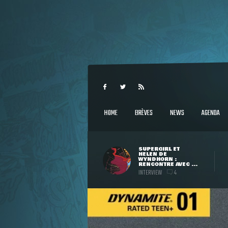
HOME
BRÈVES
NEWS
AGENDA
SUPERGIRL ET
HELEN DE
WYNDHORN :
RENCONTRE AVEC ...
INTERVIEW
4