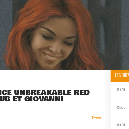
LES BR
06 AOU
CE UNBREAKABLE RED
UB ET GIOVANNI
05 AOU
Tweet
04 AOU