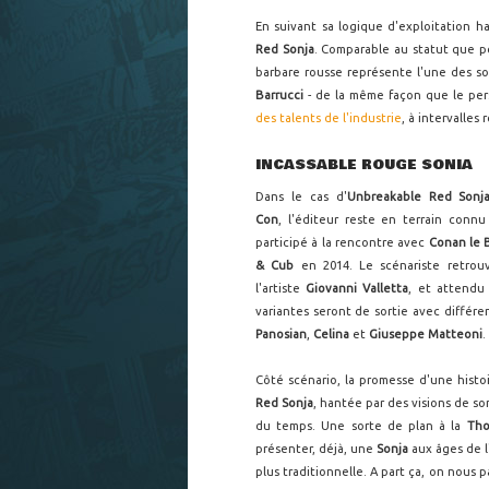
En suivant sa logique d'exploitation h
Red Sonja
. Comparable au statut que 
barbare rousse représente l'une des so
Barrucci
- de la même façon que le pers
des talents de l'industrie
, à intervalles 
INCASSABLE ROUGE SONIA
Dans le cas d'
Unbreakable Red Sonj
Con
, l'éditeur reste en terrain con
participé à la rencontre avec
Conan le 
& Cub
en 2014. Le scénariste retrou
l'artiste
Giovanni Valletta
, et attendu
variantes seront de sortie avec différe
Panosian
,
Celina
et
Giuseppe Matteoni
.
Côté scénario, la promesse d'une histo
Red Sonja
, hantée par des visions de s
du temps. Une sorte de plan à la
Tho
présenter, déjà, une
Sonja
aux âges de l
plus traditionnelle. A part ça, on nous p