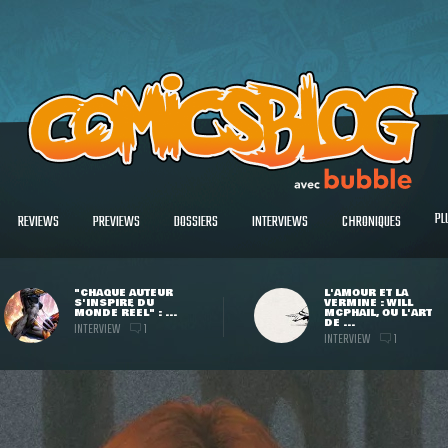
PL
REVIEWS
PREVIEWS
DOSSIERS
INTERVIEWS
CHRONIQUES
"CHAQUE AUTEUR
L'AMOUR ET LA
S'INSPIRE DU
VERMINE : WILL
MONDE RÉEL" : ...
MCPHAIL, OU L'ART
DE ...
INTERVIEW
1
INTERVIEW
1