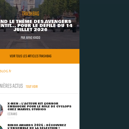
TRASHBAG
ND LE THÈME DES AVENGERS
NTIT... POUR LE DÉFILÉ DU 14
JUILLET 2026
PAR
ARNO KIKOO
VOIR TOUS LES ARTICLES TRASHBAG
BLOG.fr
NIÈRES ACTUS
TOUT VOIR
X-MEN : L'ACTEUR KIT CONNOR
EMBAUCHÉ POUR LE RÔLE DE CYCLOPS
CHEZ MARVEL STUDIOS
ECRANS
RINGO AWARDS 2026 : DÉCOUVREZ
L'ENSEMBLE DE LA SÉLECTION !