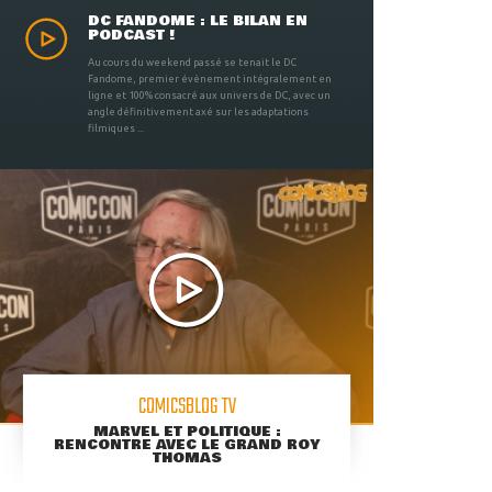
DC FANDOME : LE BILAN EN
PODCAST !
Au cours du weekend passé se tenait le DC
Fandome, premier évènement intégralement en
ligne et 100% consacré aux univers de DC, avec un
angle définitivement axé sur les adaptations
filmiques ...
COMICSBLOG TV
MARVEL ET POLITIQUE :
RENCONTRE AVEC LE GRAND ROY
THOMAS