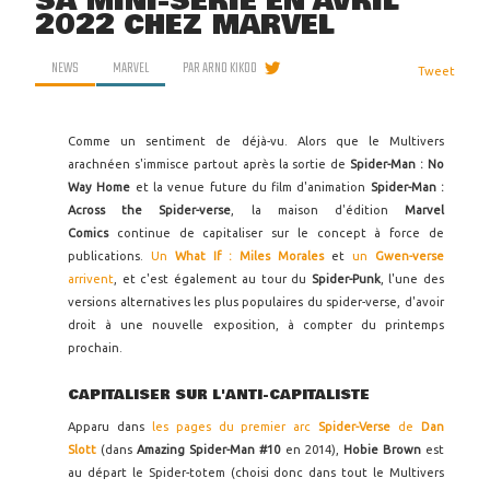
SA MINI-SÉRIE EN AVRIL
2022 CHEZ MARVEL
NEWS
MARVEL
PAR
ARNO KIKOO
Tweet
Comme un sentiment de déjà-vu. Alors que le Multivers
arachnéen s'immisce partout après la sortie de
Spider-Man : No
Way Home
et la venue future du film d'animation
Spider-Man :
Across the Spider-verse
, la maison d'édition
Marvel
Comics
continue de capitaliser sur le concept à force de
publications.
Un
What If : Miles Morales
et
un
Gwen-verse
arrivent
, et c'est également au tour du
Spider-Punk
, l'une des
versions alternatives les plus populaires du spider-verse, d'avoir
droit à une nouvelle exposition, à compter du printemps
prochain.
CAPITALISER SUR L'ANTI-CAPITALISTE
Apparu dans
les pages du premier arc
Spider-Verse
de
Dan
Slott
(dans
Amazing Spider-Man #10
en 2014),
Hobie Brown
est
au départ le Spider-totem (choisi donc dans tout le Multivers