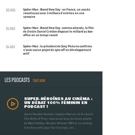
05 AOU
Spider-Man : Brand New Day : en France, un succès
record aussi avec 3 millions d'entrées en une
semaine
04 AOU
Spider-Man : Brand New Day : comme attendu, le film
de Destin Daniel Cretton dépasse le milliard au box-
office en un temps record
04 AOU
Spider-Man : le président de Sony Pictures confirme
n'avoir aucun projet de spin-off en développement
actif
LES PODCASTS
TOUT VOIR
SUPER-HÉROÏNES AU CINÉMA :
UN DÉBAT 100% FÉMININ EN
PODCAST !
Après Wonder Woman, Captain Marvel, et le récent
film Birds of Prey, mais aussi avec la venue proche
de Black Widow, Wonder Woman 1984 et un casting
très diversifié pour The Eternals, les ...