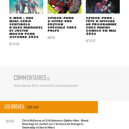
X-MEN : UNE
SPIDER-PUNK
SPIDER-PUNK :
MINI-SÉRIE
S'OFFRE UNE
TÊTE D'AFFICHE
SENTINELS
ÉDITION
AU PROGRAMME
D'ALEX PAKNADEL
SPÉCIALE CHEZ
CHEZ PANINI
ET JUSTIN
PULPS
COMICS EN MAI
MASON POUR
2024
OCTOBRE 2024
BRÈVE
ACTU VF
ACTU VO
COMMENTAIRES
(
0
)
Vous devez être connecté pour participer
LES BRÈVES
TOUT VOIR
06 AOU
Chris McKenna et Erik Sommers (Spider-Man : Brand
New Day) en renfort sur l'écriture de Avengers :
Doomsday et Secret Wars