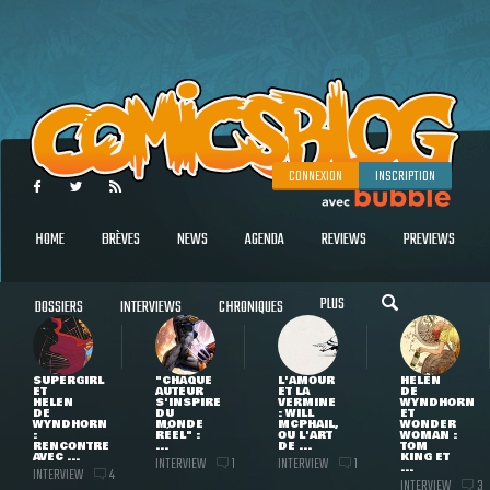
CONNEXION
INSCRIPTION
HOME
BRÈVES
NEWS
AGENDA
REVIEWS
PREVIEWS
PLUS
DOSSIERS
INTERVIEWS
CHRONIQUES
SUPERGIRL
"CHAQUE
L'AMOUR
HELEN
ET
AUTEUR
ET LA
DE
HELEN
S'INSPIRE
VERMINE
WYNDHORN
DE
DU
: WILL
ET
WYNDHORN
MONDE
MCPHAIL,
WONDER
:
RÉEL" :
OU L'ART
WOMAN :
RENCONTRE
...
DE ...
TOM
AVEC ...
KING ET
INTERVIEW
INTERVIEW
1
1
...
INTERVIEW
4
INTERVIEW
3