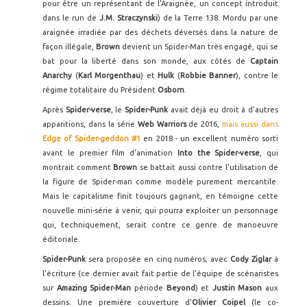
pour être un représentant de l'Araignée, un concept introduit
dans le run de
J.M. Straczynski
) de la Terre 138. Mordu par une
araignée irradiée par des déchets déversés dans la nature de
façon illégale,
Brown
devient un Spider-Man très engagé, qui se
bat pour la liberté dans son monde, aux côtés de
Captain
Anarchy
(
Karl Morgenthau
)
et
Hulk
(
Robbie Banner
), contre le
régime totalitaire du Président
Osborn
.
Après
Spider-verse
, le
Spider-Punk
avait déjà eu droit à d'autres
apparitions, dans la série
Web Warriors
de 2016,
mais aussi dans
Edge of Spider-geddon #1
en 2018 - un excellent numéro sorti
avant le premier film d'animation
Into the Spider-verse
, qui
montrait comment
Brown
se battait aussi contre l'utilisation de
la figure de Spider-man comme modèle purement mercantile.
Mais le capitalisme finit toujours gagnant, en témoigne cette
nouvelle mini-série à venir, qui pourra exploiter un personnage
qui, techniquement, serait contre ce genre de manoeuvre
éditoriale.
Spider-Punk
sera proposée en cinq numéros, avec
Cody Ziglar
à
l'écriture (ce dernier avait fait partie de l'équipe de scénaristes
sur
Amazing Spider-Man
période
Beyond
) et
Justin Mason
aux
dessins. Une première couverture d'
Olivier Coipel
(le co-