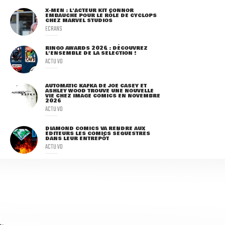
X-MEN : L'ACTEUR KIT CONNOR
EMBAUCHÉ POUR LE RÔLE DE CYCLOPS
CHEZ MARVEL STUDIOS
ECRANS
RINGO AWARDS 2026 : DÉCOUVREZ
L'ENSEMBLE DE LA SÉLECTION !
ACTU VO
AUTOMATIC KAFKA DE JOE CASEY ET
ASHLEY WOOD TROUVE UNE NOUVELLE
VIE CHEZ IMAGE COMICS EN NOVEMBRE
2026
ACTU VO
DIAMOND COMICS VA RENDRE AUX
ÉDITEURS LES COMICS SÉQUESTRÉS
DANS LEUR ENTREPÔT
ACTU VO