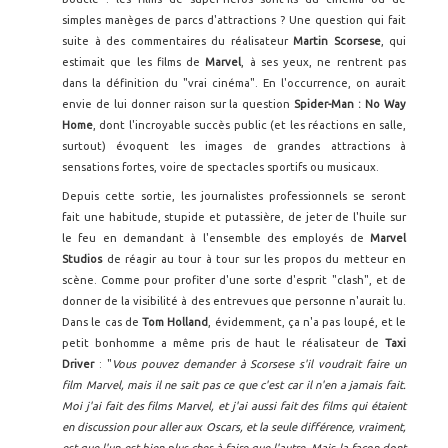
simples manèges de parcs d'attractions ? Une question qui fait
suite à des commentaires du réalisateur
Martin Scorsese
,
qui
estimait que les films de
Marvel
, à ses yeux, ne rentrent pas
dans la définition du "vrai cinéma". En l'occurrence, on aurait
envie de lui donner raison sur la question
Spider-Man : No Way
Home
, dont l'incroyable succès public (et les réactions en salle,
surtout) évoquent les images de grandes attractions à
sensations fortes, voire de spectacles sportifs ou musicaux.
Depuis cette sortie, les journalistes professionnels se seront
fait une habitude, stupide et putassière, de jeter de l'huile sur
le feu en demandant à l'ensemble des employés de
Marvel
Studios
de réagir au tour à tour sur les propos du metteur en
scène. Comme pour profiter d'une sorte d'esprit "clash", et de
donner de la visibilité à des entrevues que personne n'aurait lu.
Dans le cas de
Tom Holland
, évidemment, ça n'a pas loupé, et le
petit bonhomme a même pris de haut le réalisateur de
Taxi
Driver
: "
Vous pouvez demander à Scorsese s'il voudrait faire un
film Marvel, mais il ne sait pas ce que c'est car il n'en a jamais fait.
Moi j'ai fait des films Marvel, et j'ai aussi fait des films qui étaient
en discussion pour aller aux Oscars, et la seule différence, vraiment,