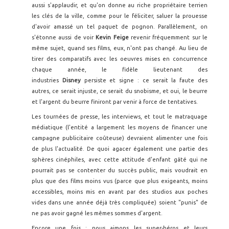
aussi s'applaudir, et qu'on donne au riche propriétaire terrien
les clés de la ville, comme pour le féliciter, saluer la prouesse
d'avoir amassé un tel paquet de pognon. Parallèlement, on
s'étonne aussi de voir
Kevin Feige
revenir fréquemment sur le
même sujet, quand ses films, eux, n'ont pas changé. Au lieu de
tirer des comparatifs avec les oeuvres mises en concurrence
chaque année, le fidèle lieutenant des
industries
Disney
persiste et signe : ce serait la faute des
autres, ce serait injuste, ce serait du snobisme, et oui, le beurre
et l'argent du beurre finiront par venir à force de tentatives.
Les tournées de presse, les interviews, et tout le matraquage
médiatique (l'entité a largement les moyens de financer une
campagne publicitaire coûteuse) devraient alimenter une fois
de plus l'actualité. De quoi agacer également une partie des
sphères cinéphiles, avec cette attitude d'enfant gâté qui ne
pourrait pas se contenter du succès public, mais voudrait en
plus que des films moins vus (parce que plus exigeants, moins
accessibles, moins mis en avant par des studios aux poches
vides dans une année déjà très compliquée) soient "punis" de
ne pas avoir gagné les mêmes sommes d'argent.
Encore une fois : nous aimons les super-héros et leurs