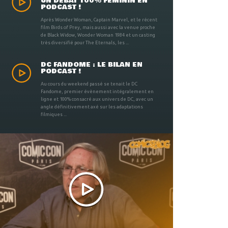
UN DÉBAT 100% FÉMININ EN
PODCAST !
Après Wonder Woman, Captain Marvel, et le récent
film Birds of Prey, mais aussi avec la venue proche
de Black Widow, Wonder Woman 1984 et un casting
très diversifié pour The Eternals, les ...
DC FANDOME : LE BILAN EN
PODCAST !
Au cours du weekend passé se tenait le DC
Fandome, premier évènement intégralement en
ligne et 100% consacré aux univers de DC, avec un
angle définitivement axé sur les adaptations
filmiques ...