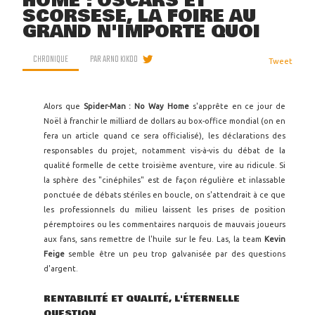
HOME : OSCARS ET
SCORSESE, LA FOIRE AU
GRAND N'IMPORTE QUOI
CHRONIQUE
PAR
ARNO KIKOO
Tweet
Alors que
Spider-Man : No Way Home
s'apprête en ce jour de
Noël à franchir le milliard de dollars au box-office mondial (on en
fera un article quand ce sera officialisé), les déclarations des
responsables du projet, notamment vis-à-vis du débat de la
qualité formelle de cette troisième aventure, vire au ridicule. Si
la sphère des "cinéphiles" est de façon régulière et inlassable
ponctuée de débats stériles en boucle, on s'attendrait à ce que
les professionnels du milieu laissent les prises de position
péremptoires ou les commentaires narquois de mauvais joueurs
aux fans, sans remettre de l'huile sur le feu. Las, la team
Kevin
Feige
semble être un peu trop galvanisée par des questions
d'argent.
RENTABILITÉ ET QUALITÉ, L'ÉTERNELLE
QUESTION