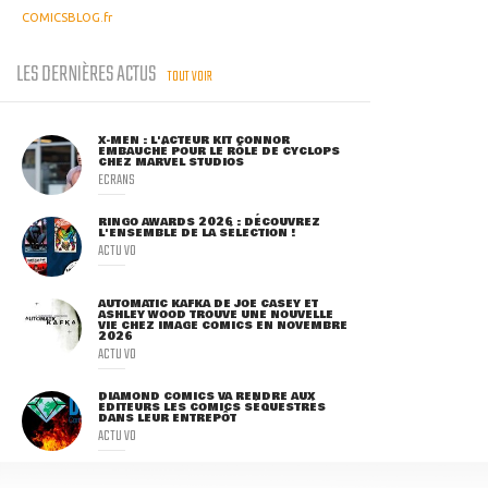
COMICSBLOG.fr
LES DERNIÈRES ACTUS
TOUT VOIR
X-MEN : L'ACTEUR KIT CONNOR
EMBAUCHÉ POUR LE RÔLE DE CYCLOPS
CHEZ MARVEL STUDIOS
ECRANS
RINGO AWARDS 2026 : DÉCOUVREZ
L'ENSEMBLE DE LA SÉLECTION !
ACTU VO
AUTOMATIC KAFKA DE JOE CASEY ET
ASHLEY WOOD TROUVE UNE NOUVELLE
VIE CHEZ IMAGE COMICS EN NOVEMBRE
2026
ACTU VO
DIAMOND COMICS VA RENDRE AUX
ÉDITEURS LES COMICS SÉQUESTRÉS
DANS LEUR ENTREPÔT
ACTU VO