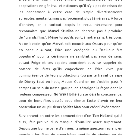
adaptations en général, et estimons qu'il n'y a pas de raison de
les condamner à cette case de simple divertissements
agréables, méritants mais pas forcément plus téméraires. A force
d'années, on a surtout acquis le recul nécessaire pour
reconnaître que
Marvel Studios
ne cherche pas à produire
de "grands films". Même lorsqu'ils sont, à notre sens, très bons.
A-t-on besoin qu'un
Marvel
soit nommé aux Oscars pour qu'on
en parle ? Autant, faire une catégorie du "meilleur film
populaire" pour la cérémonie ne semblait pas avoir de sens,
autant
Feige
et ses copains pourraient aussi se rappeler du
nombre de films qu'ils empêchent de faire vivre par
l'omniprésence de leurs productions (ou par le travail de sape
de
Disney
tout en haut, Mouse Guard on ne t'oublie pas). Y
compris au sein du même groupe, en témoigne la façon dont le
rouleau compresseur
No Way Home
écrase déjà la concurrence,
pour de bons films passés sous silence faute d'avoir en leur
possession un ou plusieurs
Spider-Man
pour créer l'événement.
Surviennent en outre les commentaires d'un
Tom Holland
qui là
aussi, fait preuve d'un manque d'humilité assez surprenant.
Depuis une bonne paire d'années, la même question revient en
boucle : les films de super-héros sont-ils du cinéma ou de