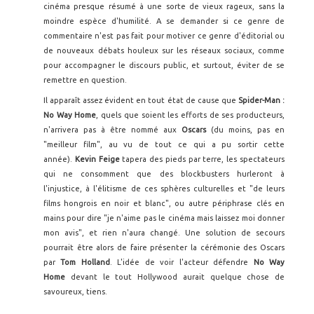
cinéma presque résumé à une sorte de vieux rageux, sans la
moindre espèce d'humilité. A se demander si ce genre de
commentaire n'est pas fait pour motiver ce genre d'éditorial ou
de nouveaux débats houleux sur les réseaux sociaux, comme
pour accompagner le discours public, et surtout, éviter de se
remettre en question.
Il apparaît assez évident en tout état de cause que
Spider-Man :
No Way Home
, quels que soient les efforts de ses producteurs,
n'arrivera pas à être nommé aux
Oscars
(du moins, pas en
"meilleur film", au vu de tout ce qui a pu sortir cette
année).
Kevin Feige
tapera des pieds par terre, les spectateurs
qui ne consomment que des blockbusters hurleront à
l'injustice, à l'élitisme de ces sphères culturelles et "de leurs
films hongrois en noir et blanc", ou autre périphrase clés en
mains pour dire "je n'aime pas le cinéma mais laissez moi donner
mon avis", et rien n'aura changé. Une solution de secours
pourrait être alors de faire présenter la cérémonie des Oscars
par
Tom Holland
. L'idée de voir l'acteur défendre
No Way
Home
devant le tout Hollywood aurait quelque chose de
savoureux, tiens.