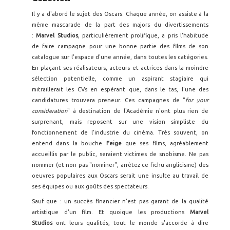
Il y a d'abord le sujet des Oscars. Chaque année, on assiste à la
même mascarade de la part des majors du divertissements
:
Marvel Studios
, particulièrement prolifique, a pris l'habitude
de faire campagne pour une bonne partie des films de son
catalogue sur l'espace d'une année, dans toutes les catégories.
En plaçant ses réalisateurs, acteurs et actrices dans la moindre
sélection potentielle, comme un aspirant stagiaire qui
mitraillerait les CVs en espérant que, dans le tas, l'une des
candidatures trouvera preneur. Ces campagnes de "
for your
consideration
" à destination de l'Académie n'ont plus rien de
surprenant, mais reposent sur une vision
simpliste du
fonctionnement de l'industrie du cinéma. Très souvent, on
entend dans la bouche
Feige
que ses films, agréablement
accueillis par le public, seraient victimes de snobisme. Ne pas
nommer (et non pas "nominer", arrêtez ce fichu anglicisme) des
oeuvres populaires aux Oscars serait une insulte au travail de
ses équipes ou aux goûts des spectateurs.
Sauf que : un succès financier n'est pas garant de la qualité
artistique d'un film. Et quoique les productions
Marvel
Studios
ont leurs qualités, tout le monde s'accorde à dire