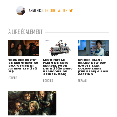
ARNO KIKOO
EST SUR TWITTER
À LIRE ÉGALEMENT
THUNDERBOLTS*
LEGO FAIT LE
SPIDER-MAN :
SE MAINTIENT AU
PLEIN DE SETS
BRAND NEW DAY
BOX-OFFICE ET
MARVEL POUR
AJOUTE LIZA
ATTEINT LES 272
L'ÉTÉ 2025 (AVEC
COLÓN-ZAYAS
M$
BEAUCOUP DE
(THE BEAR) À SON
SPIDER-MAN)
CASTING
ECRANS
GOODIES
ECRANS