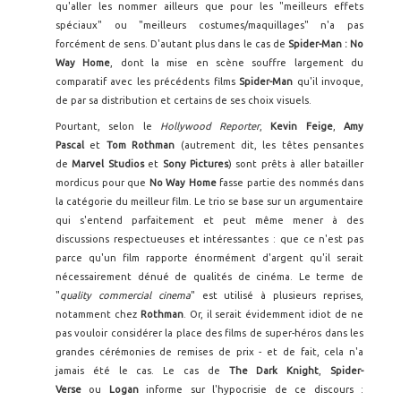
qu'aller les nommer ailleurs que pour les "meilleurs effets
spéciaux" ou "meilleurs costumes/maquillages" n'a pas
forcément de sens. D'autant plus dans le cas de
Spider-Man : No
Way Home
, dont la mise en scène souffre largement du
comparatif avec les précédents films
Spider-Man
qu'il invoque,
de par sa distribution et certains de ses choix visuels.
Pourtant, selon le
Hollywood Reporter
,
Kevin Feige
,
Amy
Pascal
et
Tom Rothman
(autrement dit, les têtes pensantes
de
Marvel Studios
et
Sony Pictures
) sont prêts à aller batailler
mordicus pour que
No Way Home
fasse partie des nommés dans
la catégorie du meilleur film. Le trio se base sur un argumentaire
qui s'entend parfaitement et peut même mener à des
discussions respectueuses et intéressantes : que ce n'est pas
parce qu'un film rapporte énormément d'argent qu'il serait
nécessairement dénué de qualités de cinéma. Le terme de
"
quality commercial cinema
" est utilisé à plusieurs reprises,
notamment chez
Rothman
. Or, il serait évidemment idiot de ne
pas vouloir considérer la place des films de super-héros dans les
grandes cérémonies de remises de prix - et de fait, cela n'a
jamais été le cas. Le cas de
The Dark Knight
,
Spider-
Verse
ou
Logan
informe sur l'hypocrisie de ce discours :