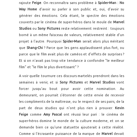
rajoute
Feige
. On reconnaîtra sans problème à
Spider-Man : No
Way Home
d'avoir su parler à son public et, oui, d'avoir su
générer des émotions. Cela étant, le spectre des émotions
couverts par le cinéma de super-héros dans le moule de
Marvel
Studios
ou
Sony Pictures
reste relativement restreint : toujours
borné à un même faisceau de valeurs, relativement stable d'un
projet à l'autre. Pourquoi
Spider-Man
serait alors plus méritant
que
Shang-Chi
? Parce que les gens applaudissent plus fort, ou
parce que le film avait plus de caméos et d'effets de surprises ?
Et si on n'avait pas trop vite tendance à confondre "le meilleur
film" et "le film le plus divertissant" ?
A voir quelle tournure ces discours martelés prendront dans les
semaines à venir, et si
Sony Pictures
et
Marvel Studios
vont
forcer jusqu'au bout pour avoir cette nomination. Au
demeurant, on pourrait s'étonner de cette envie de recevoir
les compliments de la maîtresse, ou le respect de ses pairs, de la
part de deux studios qui n'ont plus rien à prouver.
Kevin
Feige
comme
Amy Pascal
ont réussi leur pari : le cinéma de
super-héros domine le monde de la culture moderne, et on se
demande bien ce qu'une statuette ajouterait à cette réalité.
Comme si l'écrasante puissance de la marque de
Marvel
devait