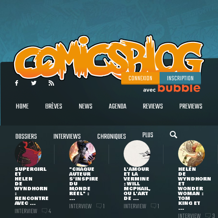
CONNEXION
INSCRIPTION
HOME
BRÈVES
NEWS
AGENDA
REVIEWS
PREVIEWS
PLUS
DOSSIERS
INTERVIEWS
CHRONIQUES
SUPERGIRL
"CHAQUE
L'AMOUR
HELEN
ET
AUTEUR
ET LA
DE
HELEN
S'INSPIRE
VERMINE
WYNDHORN
DE
DU
: WILL
ET
WYNDHORN
MONDE
MCPHAIL,
WONDER
:
RÉEL" :
OU L'ART
WOMAN :
RENCONTRE
...
DE ...
TOM
AVEC ...
KING ET
INTERVIEW
INTERVIEW
1
1
...
INTERVIEW
4
INTERVIEW
3