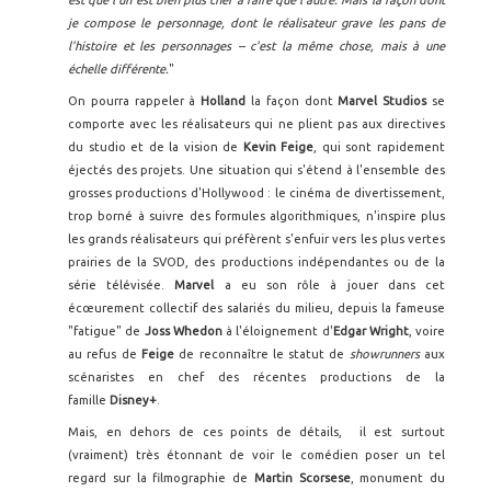
est que l'un est bien plus cher à faire que l'autre. Mais la façon dont
je compose le personnage, dont le réalisateur grave les pans de
l'histoire et les personnages -- c'est la même chose, mais à une
échelle différente.
"
On pourra rappeler à
Holland
la façon dont
Marvel Studios
se
comporte avec les réalisateurs qui ne plient pas aux directives
du studio et de la vision de
Kevin Feige
, qui sont rapidement
éjectés des projets. Une situation qui s'étend à l'ensemble des
grosses productions d'Hollywood : le cinéma de divertissement,
trop borné à suivre des formules algorithmiques, n'inspire plus
les grands réalisateurs qui préfèrent s'enfuir vers les plus vertes
prairies de la SVOD, des productions indépendantes ou de la
série télévisée.
Marvel
a eu son rôle à jouer dans cet
écœurement collectif des salariés du milieu, depuis la fameuse
"fatigue" de
Joss Whedon
à l'éloignement d'
Edgar Wright
, voire
au refus de
Feige
de reconnaître le statut de
showrunners
aux
scénaristes en chef des récentes productions de la
famille
Disney+
.
Mais, en dehors de ces points de détails, il est surtout
(vraiment) très étonnant de voir le comédien poser un tel
regard sur la filmographie de
Martin
Scorsese
, monument du