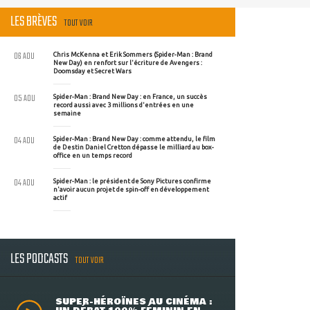
LES BRÈVES
TOUT VOIR
06 AOU
Chris McKenna et Erik Sommers (Spider-Man : Brand
New Day) en renfort sur l'écriture de Avengers :
Doomsday et Secret Wars
05 AOU
Spider-Man : Brand New Day : en France, un succès
record aussi avec 3 millions d'entrées en une
semaine
04 AOU
Spider-Man : Brand New Day : comme attendu, le film
de Destin Daniel Cretton dépasse le milliard au box-
office en un temps record
04 AOU
Spider-Man : le président de Sony Pictures confirme
n'avoir aucun projet de spin-off en développement
actif
LES PODCASTS
TOUT VOIR
SUPER-HÉROÏNES AU CINÉMA :