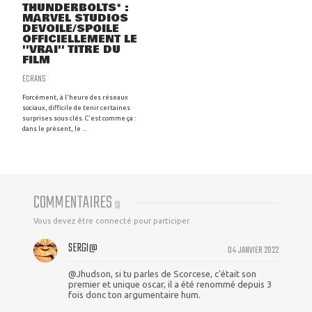
THUNDERBOLTS* :
MARVEL STUDIOS
DÉVOILE/SPOILE
OFFICIELLEMENT LE
''VRAI'' TITRE DU
FILM
ECRANS
Forcément, à l'heure des réseaux
sociaux, difficile de tenir certaines
surprises sous clés. C'est comme ça :
dans le présent, le ...
COMMENTAIRES
(
3
)
Vous devez être connecté pour participer
SERGI@
04 JANVIER 2022
@Jhudson, si tu parles de Scorcese, c'était son
premier et unique oscar, il a été renommé depuis 3
fois donc ton argumentaire hum.