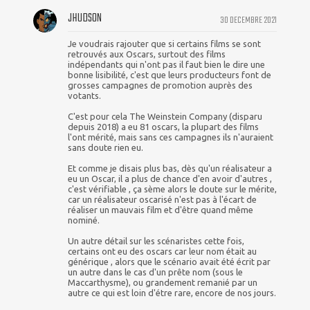
JHUDSON
30 DECEMBRE 2021
Je voudrais rajouter que si certains films se sont
retrouvés aux Oscars, surtout des films
indépendants qui n'ont pas il faut bien le dire une
bonne lisibilité, c'est que leurs producteurs font de
grosses campagnes de promotion auprès des
votants.
C'est pour cela The Weinstein Company (disparu
depuis 2018) a eu 81 oscars, la plupart des films
l'ont mérité, mais sans ces campagnes ils n'auraient
sans doute rien eu.
Et comme je disais plus bas, dès qu'un réalisateur a
eu un Oscar, il a plus de chance d'en avoir d'autres ,
c'est vérifiable , ça sème alors le doute sur le mérite,
car un réalisateur oscarisé n'est pas à l'écart de
réaliser un mauvais film et d'être quand même
nominé.
Un autre détail sur les scénaristes cette fois,
certains ont eu des oscars car leur nom était au
générique , alors que le scénario avait été écrit par
un autre dans le cas d'un prête nom (sous le
Maccarthysme), ou grandement remanié par un
autre ce qui est loin d'étre rare, encore de nos jours.