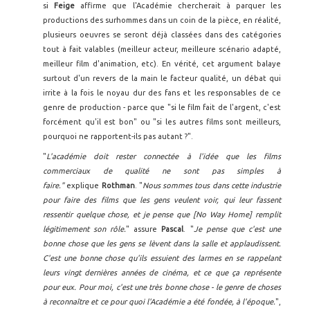
si
Feige
affirme que l'Académie chercherait à parquer les
productions des surhommes dans un coin de la pièce, en réalité,
plusieurs oeuvres se seront déjà classées dans des catégories
tout à fait valables (meilleur acteur, meilleure scénario adapté,
meilleur film d'animation, etc). En vérité, cet argument balaye
surtout d'un revers de la main le facteur qualité, un débat qui
irrite à la fois le noyau dur des fans et les responsables de ce
genre de production - parce que "si le film fait de l'argent, c'est
forcément qu'il est bon" ou "si les autres films sont meilleurs,
pourquoi ne rapportent-ils pas autant ?".
"
L'académie doit rester connectée à l'idée que les films
commerciaux de qualité ne sont pas simples à
faire."
explique
Rothman
. "
Nous sommes tous dans cette industrie
pour faire des films que les gens veulent voir, qui leur fassent
ressentir quelque chose, et je pense que [No Way Home] remplit
légitimement son rôle.
" assure
Pascal
. "
Je pense que c'est une
bonne chose que les gens se lèvent dans la salle et applaudissent.
C'est une bonne chose qu'ils essuient des larmes en se rappelant
leurs vingt dernières années de cinéma, et ce que ça représente
pour eux. Pour moi, c'est une très bonne chose - le genre de choses
à reconnaître et ce pour quoi l'Académie a été fondée, à l'époque.
",