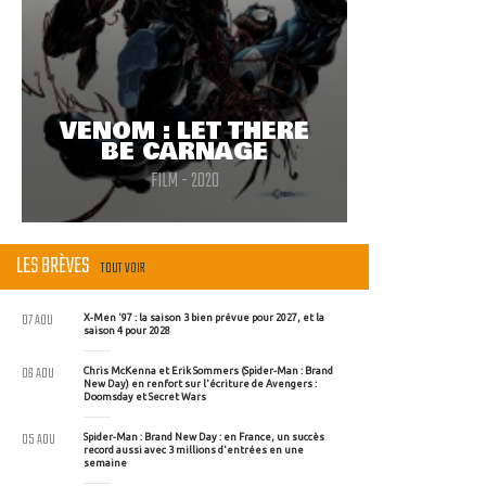
VENOM : LET THERE
BE CARNAGE
FILM - 2020
LES BRÈVES
TOUT VOIR
07 AOU
X-Men '97 : la saison 3 bien prévue pour 2027, et la
saison 4 pour 2028
06 AOU
Chris McKenna et Erik Sommers (Spider-Man : Brand
New Day) en renfort sur l'écriture de Avengers :
Doomsday et Secret Wars
05 AOU
Spider-Man : Brand New Day : en France, un succès
record aussi avec 3 millions d'entrées en une
semaine