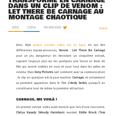
TRANSFORME EN CARNAGE
DANS UN CLIP DE VENOM :
LET THERE BE CARNAGE AU
MONTAGE CHAOTIQUE
BRÈVE
CINÉMA
PAR
ARNO KIKOO
Tweet
Avec déjà
quatre extraits vidéo mis en ligne
en sus des
différentes bande-annonces,
Venom : Let There Be Carnage
joue un jeu dangereux en dévoilant un cinquième extrait,
rognant toujours plus sur les quelques une heure et demi de
film qui seront visibles en tout et pour tout dans les salles de
cinéma. Mais
Sony Pictures
sait comment axer sa communication
: le clip en question est là pour montrer
Carnage
, et notamment
sa première apparition dans le film d'
Andy Serkis
, puisqu'il en
constituera tout de même la première attraction.
CARNAGE, ME VOILÀ !
Un premier extrait vidéo avait montré que lors d'une rencontre,
Cletus Kasady
(
Woody Harrelson
) mordait
Eddie Brock
(
Tom