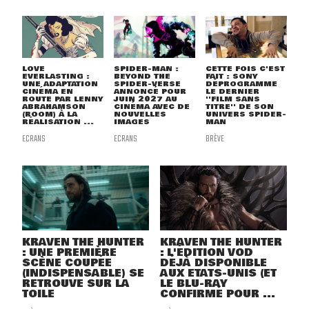
LOVE
SPIDER-MAN :
CETTE FOIS C'EST
EVERLASTING :
BEYOND THE
FAIT : SONY
UNE ADAPTATION
SPIDER-VERSE
DÉPROGRAMME
CINÉMA EN
ANNONCÉ POUR
LE DERNIER
ROUTE PAR LENNY
JUIN 2027 AU
''FILM SANS
ABRAHAMSON
CINÉMA AVEC DE
TITRE'' DE SON
(ROOM) À LA
NOUVELLES
UNIVERS SPIDER-
RÉALISATION ...
IMAGES
MAN
ECRANS
ECRANS
BRÈVE
KRAVEN THE HUNTER
KRAVEN THE HUNTER
: UNE PREMIÈRE
: L'ÉDITION VOD
SCÈNE COUPÉE
DÉJÀ DISPONIBLE
(INDISPENSABLE) SE
AUX ETATS-UNIS (ET
RETROUVE SUR LA
LE BLU-RAY
TOILE
CONFIRMÉ POUR ...