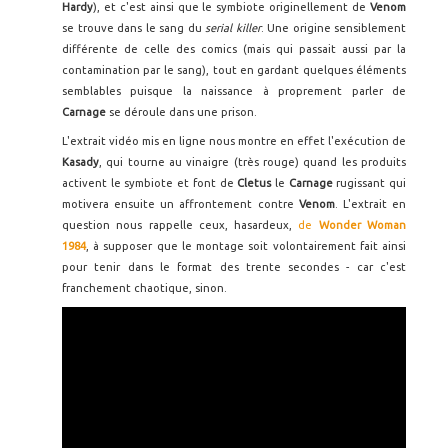
Hardy
), et c'est ainsi que le symbiote originellement de
Venom
se trouve dans le sang du
serial killer
. Une origine sensiblement
différente de celle des comics (mais qui passait aussi par la
contamination par le sang), tout en gardant quelques éléments
semblables puisque la naissance à proprement parler de
Carnage
se déroule dans une prison.
L'extrait vidéo mis en ligne nous montre en effet l'exécution de
Kasady
, qui tourne au vinaigre (très rouge) quand les produits
activent le symbiote et font de
Cletus
le
Carnage
rugissant qui
motivera ensuite un affrontement contre
Venom
. L'extrait en
question nous rappelle ceux, hasardeux,
de
Wonder Woman
1984
, à supposer que le montage soit volontairement fait ainsi
pour tenir dans le format des trente secondes - car c'est
franchement chaotique, sinon.