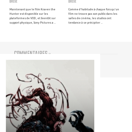
BRÈVE
BRÈVE
Maintenant que le film Kraven the
Comme d'habitude à chaque fois qu'un
Hunter est disponible sur les
film ne trouve pas son public dans les
plateformes de VOD, et bientôt sur
salles de cinéma, les studios ont
support physique, Sony Pictures a ...
tendance à se précipiter ...
COMMENTAIRES
(
0
)
Vous devez être connecté pour participer