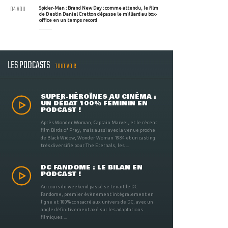
04 AOU
Spider-Man : Brand New Day : comme attendu, le film
de Destin Daniel Cretton dépasse le milliard au box-
office en un temps record
LES PODCASTS
TOUT VOIR
SUPER-HÉROÏNES AU CINÉMA :
UN DÉBAT 100% FÉMININ EN
PODCAST !
Après Wonder Woman, Captain Marvel, et le récent
film Birds of Prey, mais aussi avec la venue proche
de Black Widow, Wonder Woman 1984 et un casting
très diversifié pour The Eternals, les ...
DC FANDOME : LE BILAN EN
PODCAST !
Au cours du weekend passé se tenait le DC
Fandome, premier évènement intégralement en
ligne et 100% consacré aux univers de DC, avec un
angle définitivement axé sur les adaptations
filmiques ...