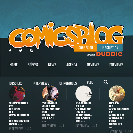
CONNEXION
INSCRIPTION
HOME
BRÈVES
NEWS
AGENDA
REVIEWS
PREVIEWS
PLUS
DOSSIERS
INTERVIEWS
CHRONIQUES
SUPERGIRL
"CHAQUE
L'AMOUR
HELEN
ET
AUTEUR
ET LA
DE
HELEN
S'INSPIRE
VERMINE
WYNDHORN
DE
DU
: WILL
ET
WYNDHORN
MONDE
MCPHAIL,
WONDER
:
RÉEL" :
OU L'ART
WOMAN :
RENCONTRE
...
DE ...
TOM
AVEC ...
KING ET
INTERVIEW
INTERVIEW
1
1
...
INTERVIEW
4
INTERVIEW
3