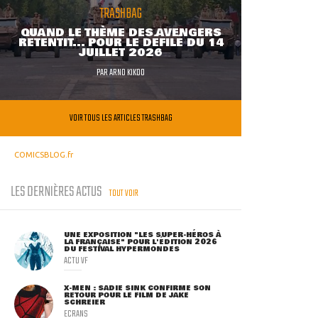
TRASHBAG
QUAND LE THÈME DES AVENGERS
RETENTIT... POUR LE DÉFILÉ DU 14
JUILLET 2026
PAR
ARNO KIKOO
VOIR TOUS LES ARTICLES TRASHBAG
COMICSBLOG.fr
LES DERNIÈRES ACTUS
TOUT VOIR
UNE EXPOSITION "LES SUPER-HÉROS À
LA FRANÇAISE" POUR L'ÉDITION 2026
DU FESTIVAL HYPERMONDES
ACTU VF
X-MEN : SADIE SINK CONFIRME SON
RETOUR POUR LE FILM DE JAKE
SCHREIER
ECRANS