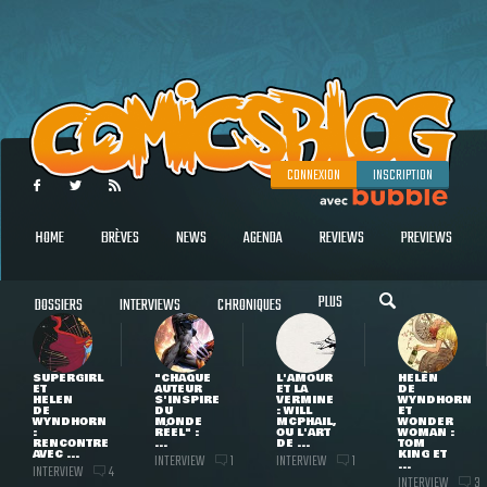
CONNEXION
INSCRIPTION
HOME
BRÈVES
NEWS
AGENDA
REVIEWS
PREVIEWS
PLUS
DOSSIERS
INTERVIEWS
CHRONIQUES
SUPERGIRL
"CHAQUE
L'AMOUR
HELEN
ET
AUTEUR
ET LA
DE
HELEN
S'INSPIRE
VERMINE
WYNDHORN
DE
DU
: WILL
ET
WYNDHORN
MONDE
MCPHAIL,
WONDER
:
RÉEL" :
OU L'ART
WOMAN :
RENCONTRE
...
DE ...
TOM
AVEC ...
KING ET
INTERVIEW
INTERVIEW
1
1
...
INTERVIEW
4
INTERVIEW
3