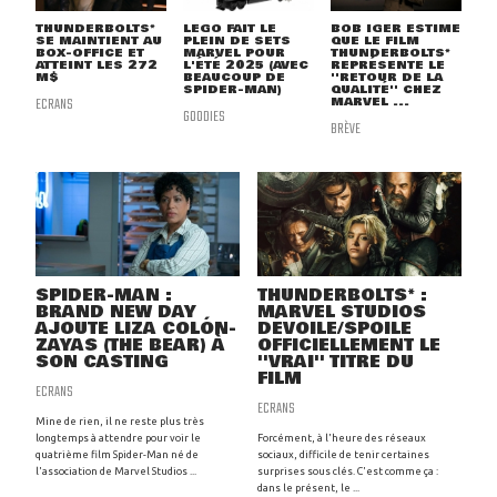
THUNDERBOLTS*
LEGO FAIT LE
BOB IGER ESTIME
SE MAINTIENT AU
PLEIN DE SETS
QUE LE FILM
BOX-OFFICE ET
MARVEL POUR
THUNDERBOLTS*
ATTEINT LES 272
L'ÉTÉ 2025 (AVEC
REPRÉSENTE LE
M$
BEAUCOUP DE
''RETOUR DE LA
SPIDER-MAN)
QUALITÉ'' CHEZ
ECRANS
MARVEL ...
GOODIES
BRÈVE
SPIDER-MAN :
THUNDERBOLTS* :
BRAND NEW DAY
MARVEL STUDIOS
AJOUTE LIZA COLÓN-
DÉVOILE/SPOILE
ZAYAS (THE BEAR) À
OFFICIELLEMENT LE
SON CASTING
''VRAI'' TITRE DU
FILM
ECRANS
ECRANS
Mine de rien, il ne reste plus très
longtemps à attendre pour voir le
Forcément, à l'heure des réseaux
quatrième film Spider-Man né de
sociaux, difficile de tenir certaines
l'association de Marvel Studios ...
surprises sous clés. C'est comme ça :
dans le présent, le ...