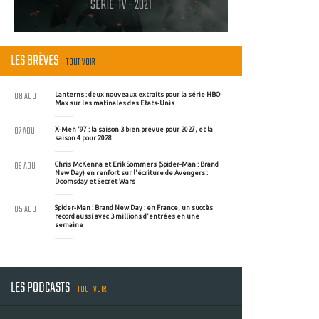
SERIE-TV - 2021
LES BRÈVES
TOUT VOIR
08 AOU
Lanterns : deux nouveaux extraits pour la série HBO
Max sur les matinales des Etats-Unis
07 AOU
X-Men '97 : la saison 3 bien prévue pour 2027, et la
saison 4 pour 2028
06 AOU
Chris McKenna et Erik Sommers (Spider-Man : Brand
New Day) en renfort sur l'écriture de Avengers :
Doomsday et Secret Wars
05 AOU
Spider-Man : Brand New Day : en France, un succès
record aussi avec 3 millions d'entrées en une
semaine
LES PODCASTS
TOUT VOIR