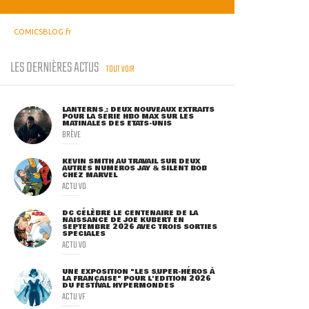
COMICSBLOG.fr
LES DERNIÈRES ACTUS
TOUT VOIR
LANTERNS : DEUX NOUVEAUX EXTRAITS
POUR LA SÉRIE HBO MAX SUR LES
MATINALES DES ETATS-UNIS
BRÈVE
KEVIN SMITH AU TRAVAIL SUR DEUX
AUTRES NUMÉROS JAY & SILENT BOB
CHEZ MARVEL
ACTU VO
DC CÉLÈBRE LE CENTENAIRE DE LA
NAISSANCE DE JOE KUBERT EN
SEPTEMBRE 2026 AVEC TROIS SORTIES
SPÉCIALES
ACTU VO
UNE EXPOSITION "LES SUPER-HÉROS À
LA FRANÇAISE" POUR L'ÉDITION 2026
DU FESTIVAL HYPERMONDES
ACTU VF