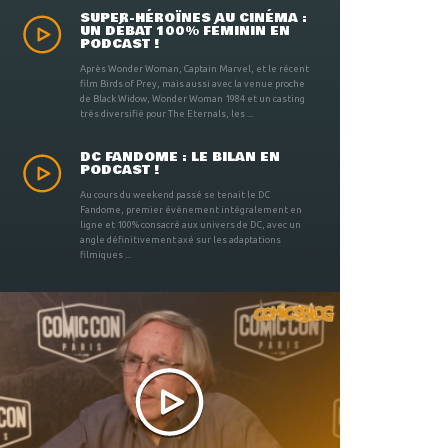
SUPER-HÉROÏNES AU CINÉMA :
UN DÉBAT 100% FÉMININ EN
PODCAST !
Après Wonder Woman, Captain Marvel, et le récent
film Birds of Prey, mais aussi avec la venue proche
de Black Widow, Wonder Woman 1984 et un casting
très diversifié pour The Eternals, les ...
DC FANDOME : LE BILAN EN
PODCAST !
Au cours du weekend passé se tenait le DC
Fandome, premier évènement intégralement en
ligne et 100% consacré aux univers de DC, avec un
angle définitivement axé sur les adaptations
filmiques ...