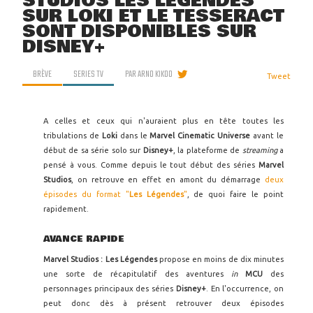
STUDIOS LES LÉGENDES
SUR LOKI ET LE TESSERACT
SONT DISPONIBLES SUR
DISNEY+
BRÈVE
SERIES TV
PAR
ARNO KIKOO
Tweet
A celles et ceux qui n'auraient plus en tête toutes les
tribulations de
Loki
dans le
Marvel Cinematic Universe
avant le
début de sa série solo sur
Disney+
, la plateforme de
streaming
a
pensé à vous. Comme depuis le tout début des séries
Marvel
Studios
, on retrouve en effet en amont du démarrage
deux
épisodes du format "
Les Légendes
"
, de quoi faire le point
rapidement.
AVANCE RAPIDE
Marvel Studios : Les Légendes
propose en moins de dix minutes
une sorte de récapitulatif des aventures
in
MCU
des
personnages principaux des séries
Disney+
. En l'occurrence, on
peut donc dès à présent retrouver deux épisodes