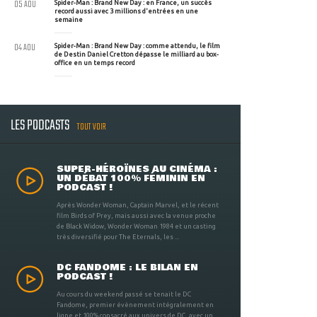
05 AOU
Spider-Man : Brand New Day : en France, un succès
record aussi avec 3 millions d'entrées en une
semaine
04 AOU
Spider-Man : Brand New Day : comme attendu, le film
de Destin Daniel Cretton dépasse le milliard au box-
office en un temps record
LES PODCASTS
TOUT VOIR
SUPER-HÉROÏNES AU CINÉMA :
UN DÉBAT 100% FÉMININ EN
PODCAST !
Après Wonder Woman, Captain Marvel, et le récent
film Birds of Prey, mais aussi avec la venue proche
de Black Widow, Wonder Woman 1984 et un casting
très diversifié pour The Eternals, les ...
DC FANDOME : LE BILAN EN
PODCAST !
Au cours du weekend passé se tenait le DC
Fandome, premier évènement intégralement en
ligne et 100% consacré aux univers de DC, avec un