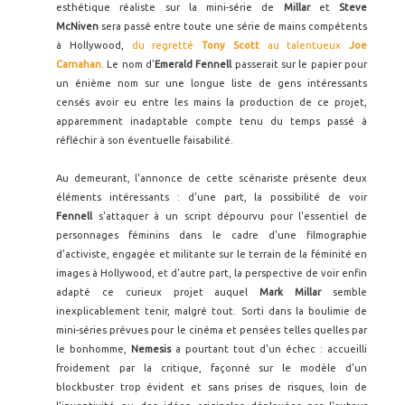
esthétique réaliste sur la mini-série de
Millar
et
Steve
McNiven
sera passé entre toute une série de mains compétents
à Hollywood,
du regretté
Tony Scott
au talentueux
Joe
Carnahan
. Le nom d'
Emerald Fennell
passerait sur le papier pour
un énième nom sur une longue liste de gens intéressants
censés avoir eu entre les mains la production de ce projet,
apparemment inadaptable compte tenu du temps passé à
réfléchir à son éventuelle faisabilité.
Au demeurant, l'annonce de cette scénariste présente deux
éléments intéressants : d'une part, la possibilité de voir
Fennell
s'attaquer à un script dépourvu pour l'essentiel de
personnages féminins dans le cadre d'une filmographie
d'activiste, engagée et militante sur le terrain de la féminité en
images à Hollywood, et d'autre part, la perspective de voir enfin
adapté ce curieux projet auquel
Mark Millar
semble
inexplicablement tenir, malgré tout. Sorti dans la boulimie de
mini-séries prévues pour le cinéma et pensées telles quelles par
le bonhomme,
Nemesis
a pourtant tout d'un échec : accueilli
froidement par la critique, façonné sur le modèle d'un
blockbuster trop évident et sans prises de risques, loin de