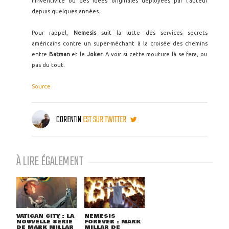
l'inventivité ou des idées originales déployées par l'auteur
depuis quelques années.
Pour rappel,
Nemesis
suit la lutte des services secrets
américains contre un super-méchant à la croisée des chemins
entre
Batman
et le
Joker
. A voir si cette mouture là se fera, ou
pas du tout.
Source
CORENTIN
EST SUR TWITTER
À LIRE ÉGALEMENT
VATICAN CITY : LA
NEMESIS
NOUVELLE SÉRIE
FOREVER : MARK
DE MARK MILLAR
MILLAR DE