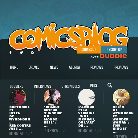
CONNEXION
INSCRIPTION
HOME
BRÈVES
NEWS
AGENDA
REVIEWS
PREVIEWS
PLUS
DOSSIERS
INTERVIEWS
CHRONIQUES
SUPERGIRL
"CHAQUE
L'AMOUR
HELEN
ET
AUTEUR
ET LA
DE
HELEN
S'INSPIRE
VERMINE
WYNDHORN
DE
DU
: WILL
ET
WYNDHORN
MONDE
MCPHAIL,
WONDER
:
RÉEL" :
OU L'ART
WOMAN :
RENCONTRE
...
DE ...
TOM
AVEC ...
KING ET
INTERVIEW
INTERVIEW
1
1
...
INTERVIEW
4
INTERVIEW
3