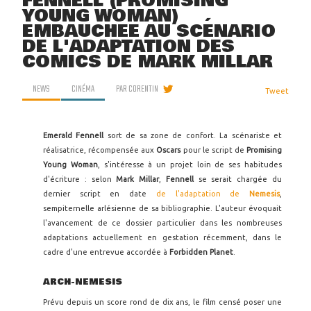
FENNELL (PROMISING
YOUNG WOMAN)
EMBAUCHÉE AU SCÉNARIO
DE L'ADAPTATION DES
COMICS DE MARK MILLAR
NEWS
CINÉMA
PAR
CORENTIN
Tweet
Emerald Fennell
sort de sa zone de confort. La scénariste et
réalisatrice, récompensée aux
Oscars
pour le script de
Promising
Young Woman
, s'intéresse à un projet loin de ses habitudes
d'écriture : selon
Mark Millar
,
Fennell
se serait chargée du
dernier script en date
de l'adaptation de
Nemesis
,
sempiternelle arlésienne de sa bibliographie. L'auteur évoquait
l'avancement de ce dossier particulier dans les nombreuses
adaptations actuellement en gestation récemment, dans le
cadre d'une entrevue accordée à
Forbidden Planet
.
ARCH-NEMESIS
Prévu depuis un score rond de dix ans, le film censé poser une