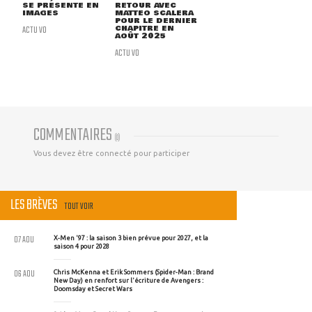
SE PRÉSENTE EN
RETOUR AVEC
IMAGES
MATTEO SCALERA
POUR LE DERNIER
ACTU VO
CHAPITRE EN
AOÛT 2025
ACTU VO
COMMENTAIRES
(
0
)
Vous devez être connecté pour participer
LES BRÈVES
TOUT VOIR
07 AOU
X-Men '97 : la saison 3 bien prévue pour 2027, et la
saison 4 pour 2028
06 AOU
Chris McKenna et Erik Sommers (Spider-Man : Brand
New Day) en renfort sur l'écriture de Avengers :
Doomsday et Secret Wars