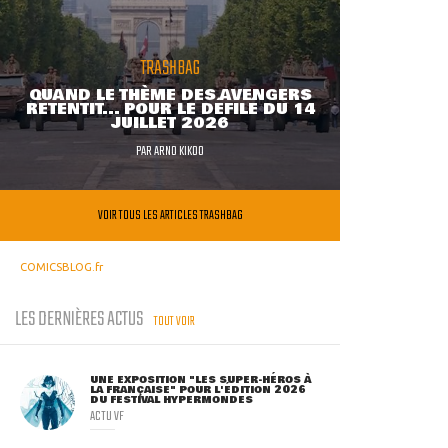
TRASHBAG
QUAND LE THÈME DES AVENGERS
RETENTIT... POUR LE DÉFILÉ DU 14
JUILLET 2026
PAR
ARNO KIKOO
VOIR TOUS LES ARTICLES TRASHBAG
COMICSBLOG.fr
LES DERNIÈRES ACTUS
TOUT VOIR
UNE EXPOSITION "LES SUPER-HÉROS À
LA FRANÇAISE" POUR L'ÉDITION 2026
DU FESTIVAL HYPERMONDES
ACTU VF