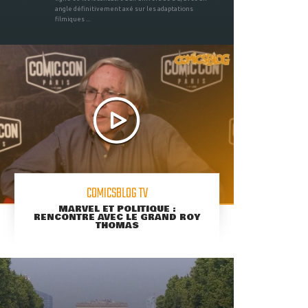
angle définitivement axé sur les adaptations
filmiques ...
COMICSBLOG TV
MARVEL ET POLITIQUE :
RENCONTRE AVEC LE GRAND ROY
THOMAS