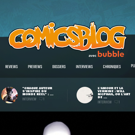
PL
REVIEWS
PREVIEWS
DOSSIERS
INTERVIEWS
CHRONIQUES
"CHAQUE AUTEUR
L'AMOUR ET LA
S'INSPIRE DU
VERMINE : WILL
MONDE RÉEL" : ...
MCPHAIL, OU L'ART
DE ...
INTERVIEW
1
INTERVIEW
1