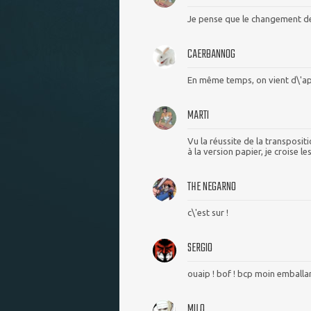
Je pense que le changement de 
CAERBANNOG
En même temps, on vient d\'app
MARTI
Vu la réussite de la transposit
à la version papier, je croise 
THE NEGARNO
c\'est sur !
SERGIO
ouaip ! bof ! bcp moin emballan
MILO