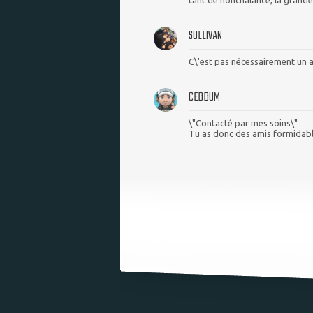
tant de nonchalance, la grande 
SULLIVAN
C\'est pas nécessairement un am
CEDDUM
\"Contacté par mes soins\"
Tu as donc des amis formidable