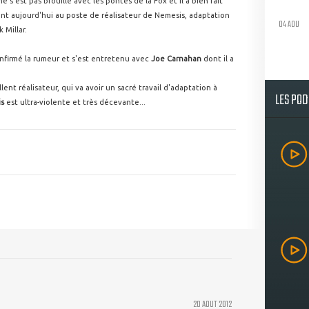
e s'est pas brouillé avec les pontes de la Fox et il a bien fait
nt aujourd'hui au poste de réalisateur de Nemesis, adaptation
04 AOU
 Millar.
nfirmé la rumeur et s'est entretenu avec
Joe Carnahan
dont il a
lent réalisateur, qui va avoir un sacré travail d'adaptation à
LES PO
is
est ultra-violente et très décevante...
20 AOUT 2012