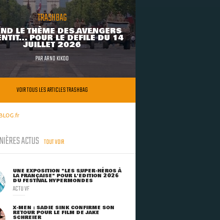
TRASHBAG
ND LE THÈME DES AVENGERS
NTIT... POUR LE DÉFILÉ DU 14
JUILLET 2026
PAR
ARNO KIKOO
VOIR TOUS LES ARTICLES TRASHBAG
BLOG.fr
NIÈRES ACTUS
TOUT VOIR
UNE EXPOSITION "LES SUPER-HÉROS À
LA FRANÇAISE" POUR L'ÉDITION 2026
DU FESTIVAL HYPERMONDES
ACTU VF
X-MEN : SADIE SINK CONFIRME SON
RETOUR POUR LE FILM DE JAKE
SCHREIER