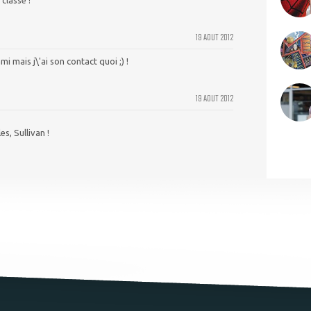
classe !
19 AOUT 2012
i mais j\'ai son contact quoi ;) !
19 AOUT 2012
s, Sullivan !