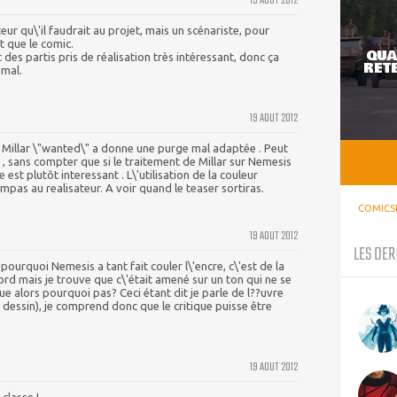
19 AOUT 2012
eur qu\'il faudrait au projet, mais un scénariste, pour
t que le comic.
QUA
es partis pris de réalisation très intéressant, donc ça
RETE
 mal.
19 AOUT 2012
e Millar \"wanted\" a donne une purge mal adaptée . Peut
e , sans compter que si le traitement de Millar sur Nemesis
 est plutôt interessant . L\'utilisation de la couleur
pas au realisateur. A voir quand le teaser sortiras.
COMICS
19 AOUT 2012
LES DER
urquoi Nemesis a tant fait couler l\'encre, c\'est de la
ord mais je trouve que c\'était amené sur un ton qui ne se
ue alors pourquoi pas? Ceci étant dit je parle de l??uvre
dessin), je comprend donc que le critique puisse être
.
19 AOUT 2012