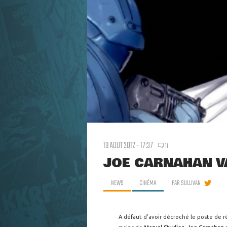
19 AOUT 2012 - 17:37
11
JOE CARNAHAN V
NEWS
CINÉMA
PAR
SULLIVAN
A défaut d'avoir décroché le poste de r