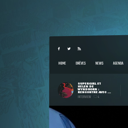
HOME
BRÈVES
NEWS
AGENDA
SUPERGIRL ET
HELEN DE
WYNDHORN :
RENCONTRE AVEC ...
INTERVIEW
4