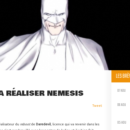
LES BR
07 AOU
A RÉALISER NEMESIS
06 AOU
Tweet
05 AOU
éalisateur du
reboot
de
Daredevil
, licence qui va revenir dans les