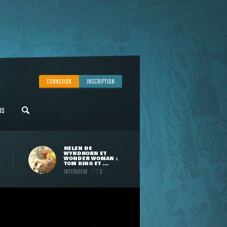
CONNEXION
INSCRIPTION
US
HELEN DE
WYNDHORN ET
WONDER WOMAN :
TOM KING ET ...
INTERVIEW
3