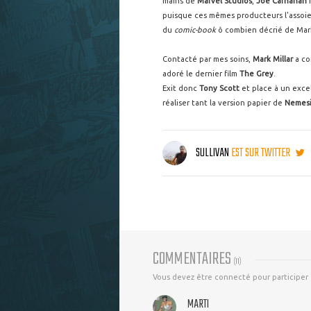
mains de
Marvel Studios
,
Joe Carnahan
n
puisque ces mêmes producteurs l'assoie
du
comic-book
ô combien décrié de Mark
Contacté par mes soins,
Mark Millar
a co
adoré le dernier film
The Grey
.
Exit donc
Tony Scott
et place à un excel
réaliser tant la version papier de
Nemes
SULLIVAN
EST SUR TWITTER
COMMENTAIRES
(
11
)
Vous devez être connecté pour participer
MARTI