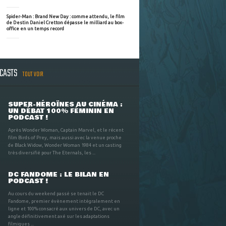
Spider-Man : Brand New Day : comme attendu, le film
de Destin Daniel Cretton dépasse le milliard au box-
office en un temps record
DCASTS
TOUT VOIR
SUPER-HÉROÏNES AU CINÉMA :
UN DÉBAT 100% FÉMININ EN
PODCAST !
Après Wonder Woman, Captain Marvel, et le récent
film Birds of Prey, mais aussi avec la venue proche
de Black Widow, Wonder Woman 1984 et un casting
très diversifié pour The Eternals, les ...
DC FANDOME : LE BILAN EN
PODCAST !
Au cours du weekend passé se tenait le DC
Fandome, premier évènement intégralement en
ligne et 100% consacré aux univers de DC, avec un
angle définitivement axé sur les adaptations
filmiques ...