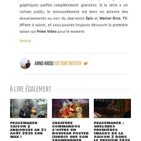
graphiques parfois complètement gratuites. Si la série a un
certain public, le renouvellement est donc en attente des
aboutissements ou non du
deal
entre
Epix
et
Warner Bros. TV
.
Affaire à suivre, et vous pouvez toujours découvrir la première
saison sur
Prime Video
pour le moment.
Source
ARNO KIKOO
EST SUR TWITTER
À LIRE ÉGALEMENT
PEACEMAKER
CREATURE
PEACEMAKER :
SAISON 2
COMMANDOS
QUELQUES
ANNONCÉE AU 21
S'OFFRE UN
PREMIÈRES
AOÛT 2025 SUR
NOUVEAU POSTER
IMAGES DE LA
MAX !
(TANDIS QUE SON
SAISON 2 DANS
SHOWRUNNER
LE PREVIEW 2025