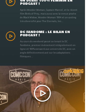
UN DÉBAT 100% FÉMININ EN
PODCAST !
Après Wonder Woman, Captain Marvel, et le récent
film Birds of Prey, mais aussi avec la venue proche
de Black Widow, Wonder Woman 1984 et un casting
très diversifié pour The Eternals, les ...
DC FANDOME : LE BILAN EN
PODCAST !
Au cours du weekend passé se tenait le DC
Fandome, premier évènement intégralement en
ligne et 100% consacré aux univers de DC, avec un
angle définitivement axé sur les adaptations
filmiques ...