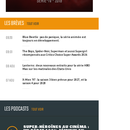
SERIE-TV - 2019
LES BRÈVES
TOUT VOIR
09:20
Blue Beetle : pas de panique, la série animée est
toujours en développement.
09:01
The Boys, Spider-Noir, Superman et aussi Supergirl
récompensés aux Critics Choice Super Awards 2026
08 AOU
Lanterns : deux nouveaux extraits pour la série HBO
Max sur les matinales des Etats-Unis
07 AOU
X-Men '97 : la saison 3 bien prévue pour 2027, et la
saison 4 pour 2028
LES PODCASTS
TOUT VOIR
SUPER-HÉROÏNES AU CINÉMA :