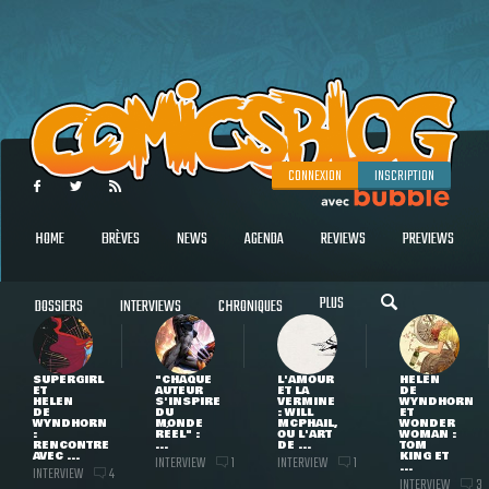
CONNEXION
INSCRIPTION
HOME
BRÈVES
NEWS
AGENDA
REVIEWS
PREVIEWS
PLUS
DOSSIERS
INTERVIEWS
CHRONIQUES
SUPERGIRL
"CHAQUE
L'AMOUR
HELEN
ET
AUTEUR
ET LA
DE
HELEN
S'INSPIRE
VERMINE
WYNDHORN
DE
DU
: WILL
ET
WYNDHORN
MONDE
MCPHAIL,
WONDER
:
RÉEL" :
OU L'ART
WOMAN :
RENCONTRE
...
DE ...
TOM
AVEC ...
KING ET
INTERVIEW
INTERVIEW
1
1
...
INTERVIEW
4
INTERVIEW
3