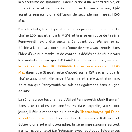
la plateforme de
streaming
. Dans le cadre d'un accord trouvé, et
si la série était renouvelée pour une troisième saison,
Epix
aurait la primeur d'une diffusion de seconde main après
HBO
Max
.
Dans les faits, les négociations ne surprendront personne. La
chaîne
Epix
appartient à la MGM, et la mise en route de la série
Pennyworth
avait été enclenchée avant que
Warner
ne se
décide à lancer sa propre plateforme de
streaming
. Depuis, dans
l'idée d'avoir un maximum de contenus dédiés et de réunir tous
les produits de "marque
DC Comics
" au même endroit, on a vu
les séries de feu
DC Universe
toutes rapatriées sur
HBO
Max
(bien que
Stargirl
reste d'abord sur la
CW
, sachant que la
chaîne appartient elle aussi à Warner), et il n'y avait donc pas
de raison que
Pennyworth
ne soit pas également dans la ligne
de mire.
La série retrace les origines d'
Alfred Pennyworth
(
Jack Bannon
)
dans une Londres des années '60 dans laquelle, alors tout
jeune, il fait la rencontre d'un certain
Thomas Wayne
qui l'aide
à protéger la ville
de tout un tas de menaces. Rythmée et
dotée d'une jolie photographie, la série impressionne surtout
par sa nature
what-the-fuckesque
avec quelques fulgurances