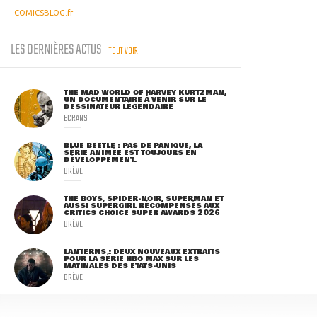
COMICSBLOG.fr
LES DERNIÈRES ACTUS
TOUT VOIR
THE MAD WORLD OF HARVEY KURTZMAN,
UN DOCUMENTAIRE À VENIR SUR LE
DESSINATEUR LÉGENDAIRE
ECRANS
BLUE BEETLE : PAS DE PANIQUE, LA
SÉRIE ANIMÉE EST TOUJOURS EN
DÉVELOPPEMENT.
BRÈVE
THE BOYS, SPIDER-NOIR, SUPERMAN ET
AUSSI SUPERGIRL RÉCOMPENSÉS AUX
CRITICS CHOICE SUPER AWARDS 2026
BRÈVE
LANTERNS : DEUX NOUVEAUX EXTRAITS
POUR LA SÉRIE HBO MAX SUR LES
MATINALES DES ETATS-UNIS
BRÈVE