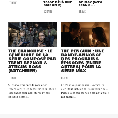
ECRANS
TEASE DÉJÀ UNE
DE MAX (AVEC
SAISON 2)
FRANK ...
ECRANS
BRÈVE
THE FRANCHISE : LE
THE PENGUIN : UNE
GÉNÉRIQUE DE LA
BANDE-ANNONCE
SÉRIE COMPOSÉ PAR
DES PROCHAINS
TRENT REZNOR &
ÉPISODES (ENTRE
ATTICUS ROSS
AUTRES) POUR LA
(WATCHMEN)
SÉRIE MAX
ECRANS
BRÈVE
Si les mouvements de population
Ce n'est toujours pas fini. Normal : ça
récents entre les départements HBO et
vient tout juste de sortir. Suivez un peu.
Max ont de quoi inquiéter les vieux
Parce que la campagne de promo' n'était
fidèles de cette ...
pas encore ...