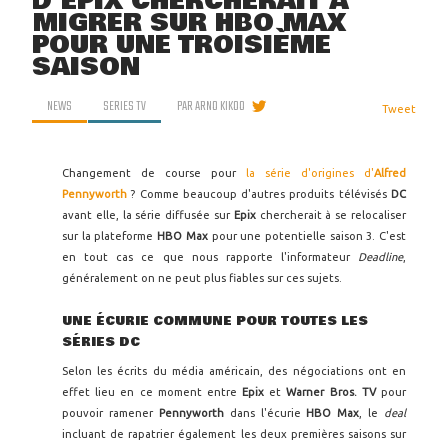
D'EPIX CHERCHERAIT À
MIGRER SUR HBO MAX
POUR UNE TROISIÈME
SAISON
NEWS
SERIES TV
PAR
ARNO KIKOO
Tweet
Changement de course pour
la série d'origines d'
Alfred
Pennyworth
? Comme beaucoup d'autres produits télévisés
DC
avant elle, la série diffusée sur
Epix
chercherait à se relocaliser
sur la plateforme
HBO Max
pour une potentielle saison 3. C'est
en tout cas ce que nous rapporte l'informateur
Deadline
,
généralement on ne peut plus fiables sur ces sujets.
UNE ÉCURIE COMMUNE POUR TOUTES LES
SÉRIES DC
Selon les écrits du média américain, des négociations ont en
effet lieu en ce moment entre
Epix
et
Warner Bros. TV
pour
pouvoir ramener
Pennyworth
dans l'écurie
HBO Max
, le
deal
incluant de rapatrier également les deux premières saisons sur