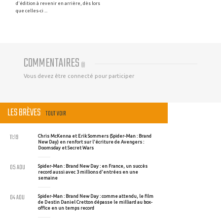
d'édition à revenir en arrière, dès lors
que celles-ci ...
COMMENTAIRES
(
0
)
Vous devez être connecté pour participer
LES BRÈVES
TOUT VOIR
11:19
Chris McKenna et Erik Sommers (Spider-Man : Brand
New Day) en renfort sur l'écriture de Avengers :
Doomsday et Secret Wars
05 AOU
Spider-Man : Brand New Day : en France, un succès
record aussi avec 3 millions d'entrées en une
semaine
04 AOU
Spider-Man : Brand New Day : comme attendu, le film
de Destin Daniel Cretton dépasse le milliard au box-
office en un temps record