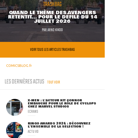
TRASHBAG
QUAND LE THÈME DES AVENGERS
RETENTIT... POUR LE DÉFILÉ DU 14
JUILLET 2026
PAR
ARNO KIKOO
VOIR TOUS LES ARTICLES TRASHBAG
COMICSBLOG.fr
LES DERNIÈRES ACTUS
TOUT VOIR
X-MEN : L'ACTEUR KIT CONNOR
EMBAUCHÉ POUR LE RÔLE DE CYCLOPS
CHEZ MARVEL STUDIOS
ECRANS
RINGO AWARDS 2026 : DÉCOUVREZ
L'ENSEMBLE DE LA SÉLECTION !
ACTU VO