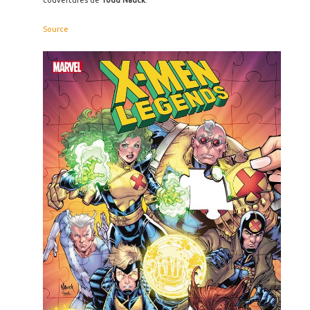
couvertures de
Todd Nauck
.
Source