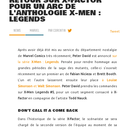
RETOUR SUR X-FACTOR
POUR UN ARC DE
L'ANTHOLOGIE X-MEN :
LEGENDS
NEWS
MARVEL
PAR
CORENTIN
Tweet
Après avoir déjà été mis au service du département nostalgie
de
Marvel Comics
très récemment,
Peter David
est annoncé
sur
la série
X-Men : Legends
. Pensée pour rendre hommage aux
grandes périodes de la saga des mutants, celle-ci s'ouvrait
récemment sur un premier arc de
Fabian Nicieza
et
Brett Booth
.
L'un et l'autre laisseront ensuite leur place
à
Louise
Simonson
et
Walt Simonson
.
Peter David
prendra les commandes
sur
X-Men Legends #5
, pour un court segment consacré à
X-
Factor
en compagnie de l'artiste
Todd Nauck
.
DON'T CALL IT A COME BACK
Dans l'historique de la série
X-Factor
, le scénariste se sera
chargé de la seconde version de l'équipe au moment de sa