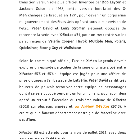
transition vers un rôle plus officiel. Inventée par
Bob Layton
et
Jackson Guice
en 1986, cette version hors-la-loi des
X-
Men
changea de braquet en 1991, pour devenir un corps armé
du gouvernement des Etats-Unis opérant sous la supervision de
l'état.
Peter David
et
Larry Stroman
s'étaient occupés de
reprendre la série avec
X-Factor #71
, pour un
run
centré sur les
personnages de
Valerie Cooper
,
Havok
,
Multiple Man
,
Polaris
,
Quicksilver
,
Strong Guy
et
Wolfsbane
.
Selon le communiqué officiel, l'arc de
X-Men Legends
devrait
explorer un épisode particulier de la série originale situé entre
X-Factor #75
et
#76
: l'équipe est jugée pour une affaire de
prise d'otages à l'ambassade de
Latvérie
.
Peter David
se dit très
heureux de pouvoir retrouver cette équipe de personnages
dont il se sera occupé pendant un long moment, pour avoir déjà
opéré un retour à l'occasion du troisième volume de
X-Factor
(2005) sur plusieurs années et
sur
All-New X-Factor
(2013). A
croire que le fameux département nostalgie de
Marvel
ne date
pas d'hier.
X-Factor #5
est attendu pour le mois de juillet 2021, avec deux