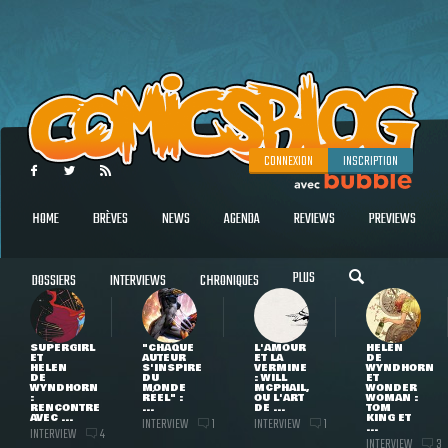
CONNEXION
INSCRIPTION
HOME
BRÈVES
NEWS
AGENDA
REVIEWS
PREVIEWS
PLUS
DOSSIERS
INTERVIEWS
CHRONIQUES
SUPERGIRL
"CHAQUE
L'AMOUR
HELEN
ET
AUTEUR
ET LA
DE
HELEN
S'INSPIRE
VERMINE
WYNDHORN
DE
DU
: WILL
ET
WYNDHORN
MONDE
MCPHAIL,
WONDER
:
RÉEL" :
OU L'ART
WOMAN :
RENCONTRE
...
DE ...
TOM
AVEC ...
KING ET
INTERVIEW
INTERVIEW
1
1
...
INTERVIEW
4
INTERVIEW
3