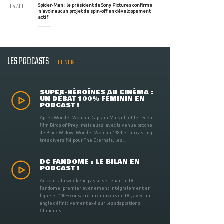
04 AOU
Spider-Man : le président de Sony Pictures confirme
n'avoir aucun projet de spin-off en développement
actif
LES PODCASTS
TOUT VOIR
SUPER-HÉROÏNES AU CINÉMA :
UN DÉBAT 100% FÉMININ EN
PODCAST !
Après Wonder Woman, Captain Marvel, et le récent
film Birds of Prey, mais aussi avec la venue proche
de Black Widow, Wonder Woman 1984 et un casting
très diversifié pour The Eternals, les ...
DC FANDOME : LE BILAN EN
PODCAST !
Au cours du weekend passé se tenait le DC
Fandome, premier évènement intégralement en
ligne et 100% consacré aux univers de DC, avec un
angle définitivement axé sur les adaptations
filmiques ...