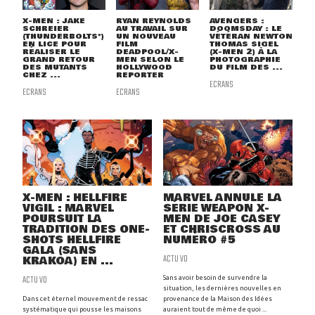
X-MEN : JAKE
RYAN REYNOLDS
AVENGERS :
SCHREIER
AU TRAVAIL SUR
DOOMSDAY : LE
(THUNDERBOLTS*)
UN NOUVEAU
VÉTÉRAN NEWTON
EN LICE POUR
FILM
THOMAS SIGEL
RÉALISER LE
DEADPOOL/X-
(X-MEN 2) À LA
GRAND RETOUR
MEN SELON LE
PHOTOGRAPHIE
DES MUTANTS
HOLLYWOOD
DU FILM DES ...
CHEZ ...
REPORTER
ECRANS
ECRANS
ECRANS
X-MEN : HELLFIRE
MARVEL ANNULE LA
VIGIL : MARVEL
SÉRIE WEAPON X-
POURSUIT LA
MEN DE JOE CASEY
TRADITION DES ONE-
ET CHRISCROSS AU
SHOTS HELLFIRE
NUMÉRO #5
GALA (SANS
ACTU VO
KRAKOA) EN ...
ACTU VO
Sans avoir besoin de survendre la
situation, les dernières nouvelles en
Dans cet éternel mouvement de ressac
provenance de la Maison des Idées
systématique qui pousse les maisons
auraient tout de même de quoi ...