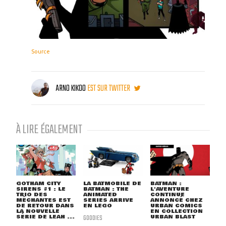
Source
ARNO KIKOO
EST SUR TWITTER
À LIRE ÉGALEMENT
GOTHAM CITY
LA BATMOBILE DE
BATMAN :
SIRENS #1 : LE
BATMAN : THE
L'AVENTURE
TRIO DES
ANIMATED
CONTINUE
MÉCHANTES EST
SERIES ARRIVE
ANNONCÉ CHEZ
DE RETOUR DANS
EN LEGO
URBAN COMICS
LA NOUVELLE
EN COLLECTION
SÉRIE DE LEAH ...
GOODIES
URBAN BLAST