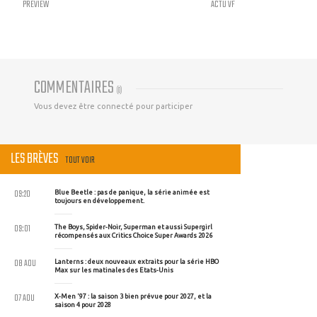
PREVIEW
ACTU VF
COMMENTAIRES
(
0
)
Vous devez être connecté pour participer
LES BRÈVES
TOUT VOIR
09:20
Blue Beetle : pas de panique, la série animée est
toujours en développement.
09:01
The Boys, Spider-Noir, Superman et aussi Supergirl
récompensés aux Critics Choice Super Awards 2026
08 AOU
Lanterns : deux nouveaux extraits pour la série HBO
Max sur les matinales des Etats-Unis
07 AOU
X-Men '97 : la saison 3 bien prévue pour 2027, et la
saison 4 pour 2028