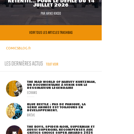
RETENTIT... POUR LE DÉFILÉ DU 14
JUILLET 2026
PAR
ARNO KIKOO
VOIR TOUS LES ARTICLES TRASHBAG
COMICSBLOG.fr
LES DERNIÈRES ACTUS
TOUT VOIR
THE MAD WORLD OF HARVEY KURTZMAN,
UN DOCUMENTAIRE À VENIR SUR LE
DESSINATEUR LÉGENDAIRE
ECRANS
BLUE BEETLE : PAS DE PANIQUE, LA
SÉRIE ANIMÉE EST TOUJOURS EN
DÉVELOPPEMENT.
BRÈVE
THE BOYS, SPIDER-NOIR, SUPERMAN ET
AUSSI SUPERGIRL RÉCOMPENSÉS AUX
CRITICS CHOICE SUPER AWARDS 2026