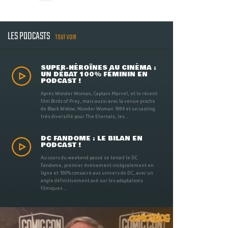
LES PODCASTS
TOUT VOIR
SUPER-HÉROÏNES AU CINÉMA :
UN DÉBAT 100% FÉMININ EN
PODCAST !
Après Wonder Woman, Captain Marvel, et le récent
film Birds of Prey, mais aussi avec la venue proche
de Black Widow, Wonder Woman 1984 et un casting
très diversifié pour The Eternals, les ...
DC FANDOME : LE BILAN EN
PODCAST !
Au cours du weekend passé se tenait le DC
Fandome, premier évènement intégralement en
ligne et 100% consacré aux univers de DC, avec un
angle définitivement axé sur les adaptations
filmiques ...