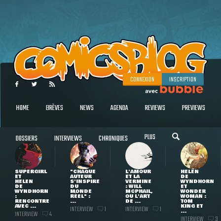
CONNEXION
INSCRIPTION
HOME
BRÈVES
NEWS
AGENDA
REVIEWS
PREVIEWS
PLUS
DOSSIERS
INTERVIEWS
CHRONIQUES
SUPERGIRL
"CHAQUE
L'AMOUR
HELEN
ET
AUTEUR
ET LA
DE
HELEN
S'INSPIRE
VERMINE
WYNDHORN
DE
DU
: WILL
ET
WYNDHORN
MONDE
MCPHAIL,
WONDER
:
RÉEL" :
OU L'ART
WOMAN :
RENCONTRE
...
DE ...
TOM
AVEC ...
KING ET
INTERVIEW
INTERVIEW
1
1
...
INTERVIEW
4
INTERVIEW
3