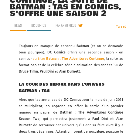
CONTINUE, LA SUITE DE
BATMAN : TAS EN COMICS,
S'OFFRE UNE SAISON 2
NEWS
DC COMICS
PAR
ARNO KIKOO
Tweet
Toujours en manque de contenu
Batman
(et on se demande
bien pourquoi),
DC Comics
offrira une seconde saison - en
comics -
au titre
Batman : The Adventures Continue
, la suite au
format papier de la célèbre série d'animation des années '90 de
Bruce Timm
,
Paul Dini
et
Alan Burnett
.
LA COUR DES HIBOUX DANS L'UNIVERS
BATMAN : TAS
Alors que les annonces de
DC Comics
pour le mois de juin 2021
se multiplient, on apprend en effet la sortie d'un premier
numéro en papier de
Batman : The Adventures Continue
Season Two
, qui permettra justement à
Paul Dini
et
Alan
Burnett
de retrouver cet univers qu'ils ont su faire vivre il y a
deux trois décennies. Attention, point de nostalgie, puisque le