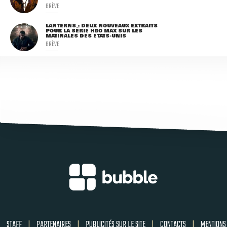
BRÈVE
LANTERNS : DEUX NOUVEAUX EXTRAITS
POUR LA SÉRIE HBO MAX SUR LES
MATINALES DES ETATS-UNIS
BRÈVE
STAFF
|
PARTENAIRES
|
PUBLICITÉS SUR LE SITE
|
CONTACTS
|
MENTIONS