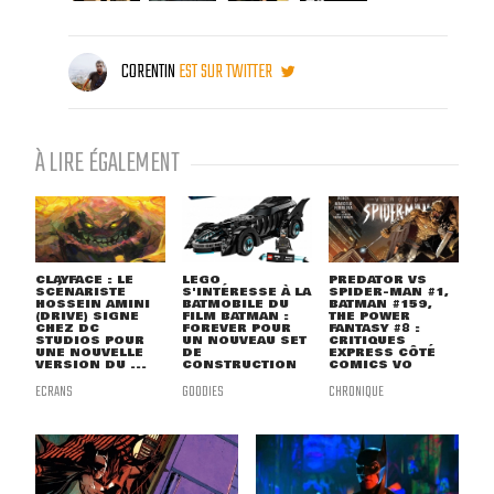
CORENTIN
EST SUR TWITTER
À LIRE ÉGALEMENT
CLAYFACE : LE
LEGO
PREDATOR VS
SCÉNARISTE
S'INTÉRESSE À LA
SPIDER-MAN #1,
HOSSEIN AMINI
BATMOBILE DU
BATMAN #159,
(DRIVE) SIGNE
FILM BATMAN :
THE POWER
CHEZ DC
FOREVER POUR
FANTASY #8 :
STUDIOS POUR
UN NOUVEAU SET
CRITIQUES
UNE NOUVELLE
DE
EXPRESS CÔTÉ
VERSION DU ...
CONSTRUCTION
COMICS VO
ECRANS
GOODIES
CHRONIQUE