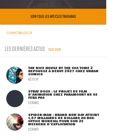
VOIR TOUS LES ARTICLES TRASHBAG
COMICSBLOG.fr
LES DERNIÈRES ACTUS
TOUT VOIR
THE NICE HOUSE BY THE SEA TOME 2
REPOUSSÉ À DÉBUT 2027 CHEZ URBAN
COMICS
ACTU VF
STRAY DOGS : LE PROJET DE FILM
D'ANIMATION CHEZ PARAMOUNT NE SE
FERA PAS
ECRANS
SPIDER-MAN : BRAND NEW DAY ATTEINT
1,67 MILLIARDS DE DOLLARS AU BOX-
OFFICE MONDIAL POUR SON 2E
WEEKEND D'EXPLOITATION
ECRANS