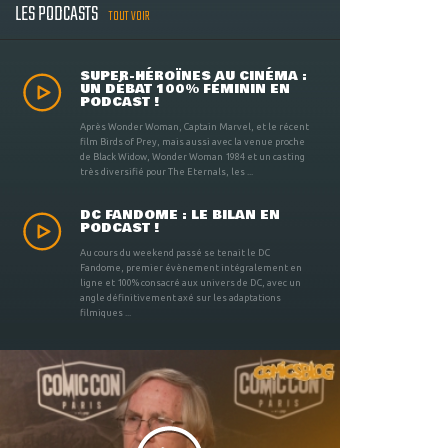
LES PODCASTS
TOUT VOIR
SUPER-HÉROÏNES AU CINÉMA :
UN DÉBAT 100% FÉMININ EN
PODCAST !
Après Wonder Woman, Captain Marvel, et le récent
film Birds of Prey, mais aussi avec la venue proche
de Black Widow, Wonder Woman 1984 et un casting
très diversifié pour The Eternals, les ...
DC FANDOME : LE BILAN EN
PODCAST !
Au cours du weekend passé se tenait le DC
Fandome, premier évènement intégralement en
ligne et 100% consacré aux univers de DC, avec un
angle définitivement axé sur les adaptations
filmiques ...