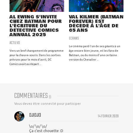
AL EWING S'INVITE
VAL KILMER (BATMAN
CHEZ BATMAN POUR
FOREVER) EST
L'ÉCRITURE DU
DÉCÉDÉ À L'ÂGE DE
DETECTIVE COMICS
65 ANS
ANNUAL 2025
ECRANS
ACTU VO
Le cinéma perd l'un de ses géants à un
Vers un bref changement de programme
âge encore bien jeune, et les fans de
pour la chauve-souris. Dans les sorties
Batman, ou du moins d'une certaine
prévues pour le mois d'avril, DC
version du Chevalier ...
Comics avait au départ ...
COMMENTAIRES
(
1
)
Vous devez être connecté pour participer
DJIDJI3
14 FEVRIER 2020
\o/ \o/ \o/
Ça c'est chouette :D