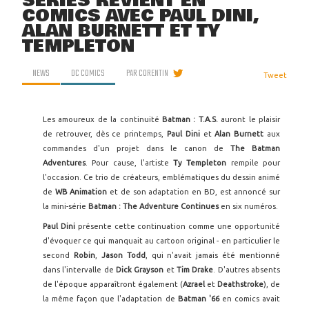
SERIES REVIENT EN
COMICS AVEC PAUL DINI,
ALAN BURNETT ET TY
TEMPLETON
NEWS
DC COMICS
PAR
CORENTIN
Tweet
Les amoureux de la continuité
Batman : T.A.S.
auront le plaisir
de retrouver, dès ce printemps,
Paul Dini
et
Alan Burnett
aux
commandes d'un projet dans le canon de
The Batman
Adventures
. Pour cause, l'artiste
Ty Templeton
rempile pour
l'occasion. Ce trio de créateurs, emblématiques du dessin animé
de
WB Animation
et de son adaptation en BD, est annoncé sur
la mini-série
Batman : The Adventure Continues
en six numéros.
Paul Dini
présente cette continuation comme une opportunité
d'évoquer ce qui manquait au cartoon original - en particulier le
second
Robin
,
Jason Todd
, qui n'avait jamais été mentionné
dans l'intervalle de
Dick Grayson
et
Tim Drake
. D'autres absents
de l'époque apparaîtront également (
Azrael
et
Deathstroke
), de
la même façon que l'adaptation de
Batman '66
en comics avait