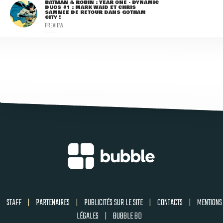
BATMAN & ROBIN : YEAR ONE - DYNAMIC
DUOS #1 : MARK WAID ET CHRIS
SAMNEE DE RETOUR DANS GOTHAM
CITY !
PREVIEW
STAFF
|
PARTENAIRES
|
PUBLICITÉS SUR LE SITE
|
CONTACTS
|
MENTIONS
LÉGALES
|
BUBBLE BD