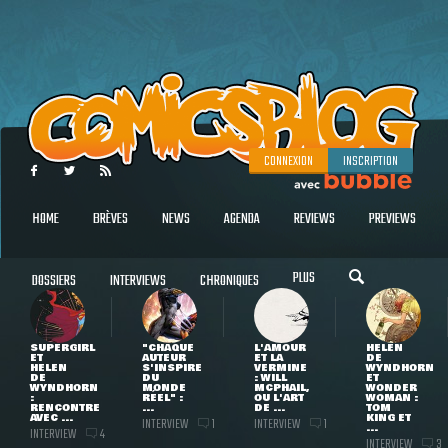
CONNEXION
INSCRIPTION
HOME
BRÈVES
NEWS
AGENDA
REVIEWS
PREVIEWS
PLUS
DOSSIERS
INTERVIEWS
CHRONIQUES
SUPERGIRL
"CHAQUE
L'AMOUR
HELEN
ET
AUTEUR
ET LA
DE
HELEN
S'INSPIRE
VERMINE
WYNDHORN
DE
DU
: WILL
ET
WYNDHORN
MONDE
MCPHAIL,
WONDER
:
RÉEL" :
OU L'ART
WOMAN :
RENCONTRE
...
DE ...
TOM
AVEC ...
KING ET
INTERVIEW
INTERVIEW
1
1
...
INTERVIEW
4
INTERVIEW
3