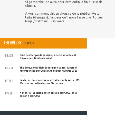
Si ça marche, on aura peut-être enfin la fin du run de
Slott :D
À voir comment Urban choisira de le publier. Vu la
taille (6 singles), j'ai peur qu'il nous fasse une "tortue
Ninja / Batman"... On verra
LES BRÈVES
TOUT VOIR
09 AOU
Blue Beetle : pas de panique, la série animée est
toujours en développement.
09 AOU
The Boys, Spider-Noir, Superman et aussi Supergirl
récompensés aux Critics Choice Super Awards 2026
08 AOU
Lanterns : deux nouveaux extraits pour la série HBO
Max sur les matinales des Etats-Unis
07 AOU
X-Men '97 : la saison 3 bien prévue pour 2027, et la
saison 4 pour 2028