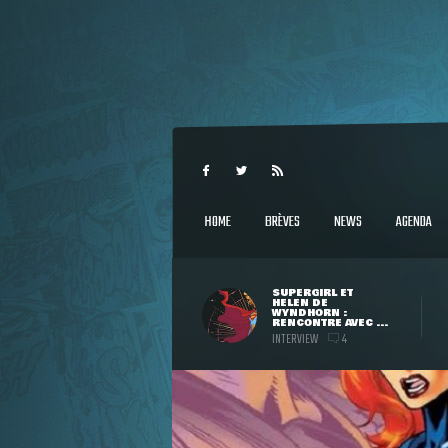
HOME
BRÈVES
NEWS
AGENDA
SUPERGIRL ET
HELEN DE
WYNDHORN :
RENCONTRE AVEC ...
INTERVIEW
4