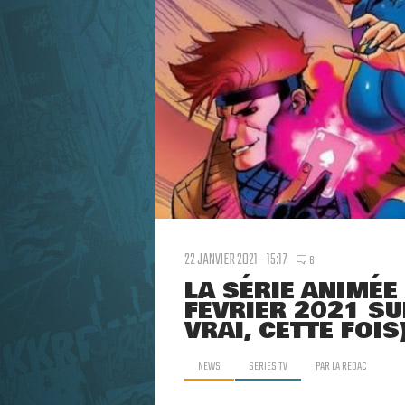
22 JANVIER 2021 - 15:17
6
LA SÉRIE ANIMÉE
FÉVRIER 2021 SU
VRAI, CETTE FOIS
NEWS
SERIES TV
PAR
LA REDAC