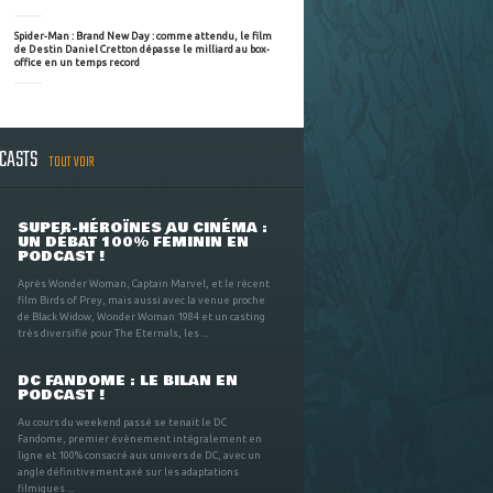
Spider-Man : Brand New Day : comme attendu, le film
de Destin Daniel Cretton dépasse le milliard au box-
office en un temps record
DCASTS
TOUT VOIR
SUPER-HÉROÏNES AU CINÉMA :
UN DÉBAT 100% FÉMININ EN
PODCAST !
Après Wonder Woman, Captain Marvel, et le récent
film Birds of Prey, mais aussi avec la venue proche
de Black Widow, Wonder Woman 1984 et un casting
très diversifié pour The Eternals, les ...
DC FANDOME : LE BILAN EN
PODCAST !
Au cours du weekend passé se tenait le DC
Fandome, premier évènement intégralement en
ligne et 100% consacré aux univers de DC, avec un
angle définitivement axé sur les adaptations
filmiques ...