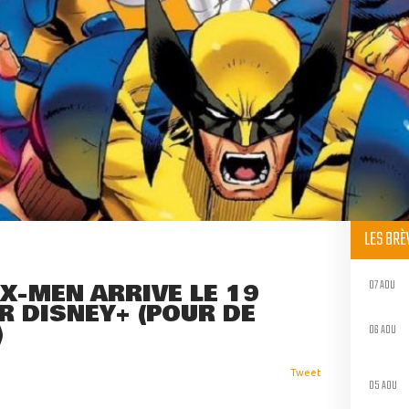
LES BR
07 AOU
 X-MEN ARRIVE LE 19
R DISNEY+ (POUR DE
)
06 AOU
Tweet
05 AOU