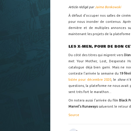
Article rédigé par
Jaime Bonkowski
À défaut d'occuper nos salles de ciné
pour nous inonder de contenus. Apr
dernière et de multiples annonces s
maintenant les projets de la plateforme p
LES X-MEN, POUR DE BON CE
Du côté des titres qui migrent vers
Dis
met Your Mother, Lost, Desperate Ho
catalogue déjà bien garni. Mais ne no
conteste l'arrivée la semaine du
19 févr
listée pour décembre 2020
, le
show
n'
questions, la plateforme ne nous avait 
sent très fort le marathon...
On notera aussi l'arrivée du film
Black P
Marvel's Runaways
salueront le retour de
Source