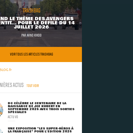
TRASHBAG
ND LE THÈME DES AVENGERS
NTIT... POUR LE DÉFILÉ DU 14
JUILLET 2026
PAR
ARNO KIKOO
VOIR TOUS LES ARTICLES TRASHBAG
BLOG.fr
NIÈRES ACTUS
TOUT VOIR
DC CÉLÈBRE LE CENTENAIRE DE LA
NAISSANCE DE JOE KUBERT EN
SEPTEMBRE 2026 AVEC TROIS SORTIES
SPÉCIALES
ACTU VO
UNE EXPOSITION "LES SUPER-HÉROS À
LA FRANÇAISE" POUR L'ÉDITION 2026