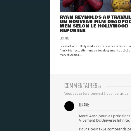
RYAN REYNOLDS AU TRAVAI
UN NOUVEAU FILM DEADPOO
MEN SELON LE HOLLYWOOD
REPORTER
ECRANS
La rédaction du Hollywood Reporter avance la piste d'u
film X-Men actuellement en développement du côté d
Marvel Studios. ...
COMMENTAIRES
(
6
)
Vous devez être connecté pour participer
DRAKE
Merci Arno pour les précisions
Vivement Dc Universe Infinite.
Pour HboMax je comprends pa