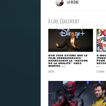
LA REDAC
À LIRE ÉGALEMENT
BOB IGER ESTIME QUE LE
X-MEN
FILM THUNDERBOLTS*
(THUN
REPRÉSENTE LE ''RETOUR
POUR 
DE LA QUALITÉ'' CHEZ
RETO
MARVEL ...
...
BRÈVE
ECRANS