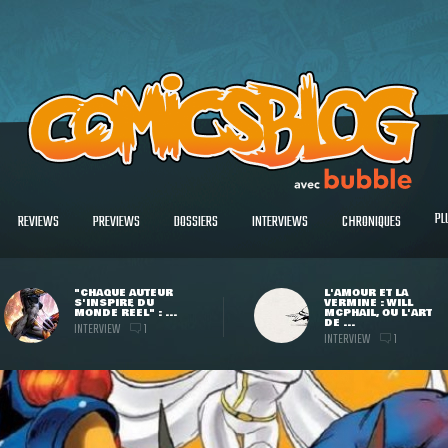
PL
REVIEWS
PREVIEWS
DOSSIERS
INTERVIEWS
CHRONIQUES
"CHAQUE AUTEUR
L'AMOUR ET LA
S'INSPIRE DU
VERMINE : WILL
MONDE RÉEL" : ...
MCPHAIL, OU L'ART
DE ...
INTERVIEW
1
INTERVIEW
1