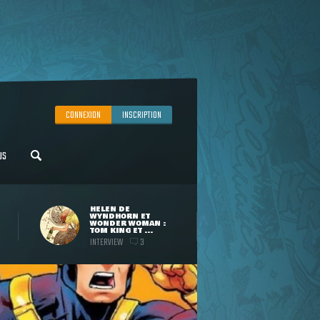
CONNEXION
INSCRIPTION
US
HELEN DE
WYNDHORN ET
WONDER WOMAN :
TOM KING ET ...
INTERVIEW
3