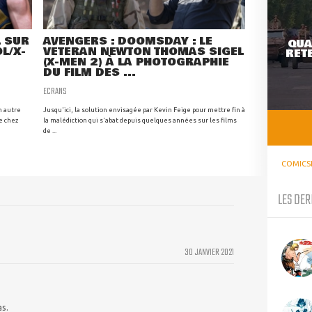
L SUR
AVENGERS : DOOMSDAY : LE
QUA
L/X-
VÉTÉRAN NEWTON THOMAS SIGEL
RETE
(X-MEN 2) À LA PHOTOGRAPHIE
DU FILM DES ...
ECRANS
n autre
Jusqu'ici, la solution envisagée par Kevin Feige pour mettre fin à
e chez
la malédiction qui s'abat depuis quelques années sur les films
de ...
COMICS
LES DER
30 JANVIER 2021
.
s.