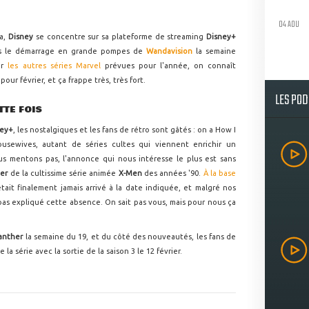
04 AOU
ma,
Disney
se concentre sur sa plateforme de streaming
Disney+
ès le démarrage en grande pompes de
Wandavision
la semaine
ur
les autres séries Marvel
prévues pour l'année, on connaît
our février, et ça frappe très, très fort.
LES PO
TTE FOIS
ney+
, les nostalgiques et les fans de rétro sont gâtés : on a How I
usewives, autant de séries cultes qui viennent enrichir un
us mentons pas, l'annonce qui nous intéresse le plus est sans
ier
de la cultissime série animée
X-Men
des années '90.
À la base
était finalement jamais arrivé à la date indiquée, et malgré nos
pas expliqué cette absence. On sait pas vous, mais pour nous ça
anther
la semaine du 19, et du côté des nouveautés, les fans de
 la série avec la sortie de la saison 3 le 12 février.