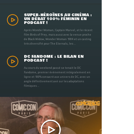
SUPER-HÉROÏNES AU CINÉMA :
UN DÉBAT 100% FÉMININ EN
PODCAST !
Après Wonder Woman, Captain Marvel, et le récent
film Birds of Prey, mais aussi avec la venue proche
de Black Widow, Wonder Woman 1984 et un casting
très diversifié pour The Eternals, les ...
DC FANDOME : LE BILAN EN
PODCAST !
Au cours du weekend passé se tenait le DC
Fandome, premier évènement intégralement en
ligne et 100% consacré aux univers de DC, avec un
angle définitivement axé sur les adaptations
filmiques ...