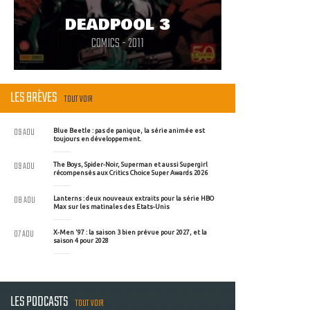
DEADPOOL 3
COMICS - 2011
LES BRÈVES
TOUT VOIR
09 AOU
Blue Beetle : pas de panique, la série animée est
toujours en développement.
09 AOU
The Boys, Spider-Noir, Superman et aussi Supergirl
récompensés aux Critics Choice Super Awards 2026
08 AOU
Lanterns : deux nouveaux extraits pour la série HBO
Max sur les matinales des Etats-Unis
07 AOU
X-Men '97 : la saison 3 bien prévue pour 2027, et la
saison 4 pour 2028
LES PODCASTS
TOUT VOIR