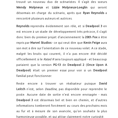
trouvé un nouveau duo de scénaristes. Il s'agit des soeurs
Wendy Molyneux
et
Lizzie Molyneux-Loeglin
qui seront
désormais en charge du scénario, après que
Ryan Reynolds
a
rencontré plusieurs auteurs et autrices.
Reynolds
reprendra évidemment son rôle, et si
Deadpool 3
en
est encore à un stade de développement très précoce, il s'agit
donc bien du premier projet d'anciennement la
20th Fox
à être
repris par
Marvel Studios
- ce qui veut dire que
Kevin Feige
aura
son mot à dire sur l'orientation de ce nouveau volet. A ce stade,
malgré les bruits qui courent, il n'a pas encore été décidé
officiellement si le
Rated R
sera toujours appliqué - et beaucoup
pariaient que la version
PG-13
de
Deadpool 2
(
Once Upon A
Deadpool
) était un premier essai pour voir si un
Deadpool
familial peut fonctionner.
Reste encore à trouver un réalisateur puisque
David
Leitch
n'est, selon
Deadline
, pas disponible pour reprendre le
poste. Aucune date de sortie n'est encore envisagée - mais
Deadpool 3
est désormais bel et bien en chemin, et d'autres
informations tomberont forcément au cours des prochains mois
au fur et à mesure de son avancée, qu'on souhaite la plus
harmonieuse possible, et qui attise clairement notre curiosité.