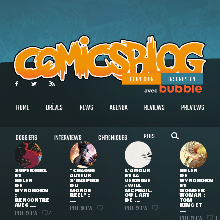
CONNEXION
INSCRIPTION
HOME
BRÈVES
NEWS
AGENDA
REVIEWS
PREVIEWS
PLUS
DOSSIERS
INTERVIEWS
CHRONIQUES
SUPERGIRL
"CHAQUE
L'AMOUR
HELEN
ET
AUTEUR
ET LA
DE
HELEN
S'INSPIRE
VERMINE
WYNDHORN
DE
DU
: WILL
ET
WYNDHORN
MONDE
MCPHAIL,
WONDER
:
RÉEL" :
OU L'ART
WOMAN :
RENCONTRE
...
DE ...
TOM
AVEC ...
KING ET
INTERVIEW
INTERVIEW
1
1
...
INTERVIEW
4
INTERVIEW
3