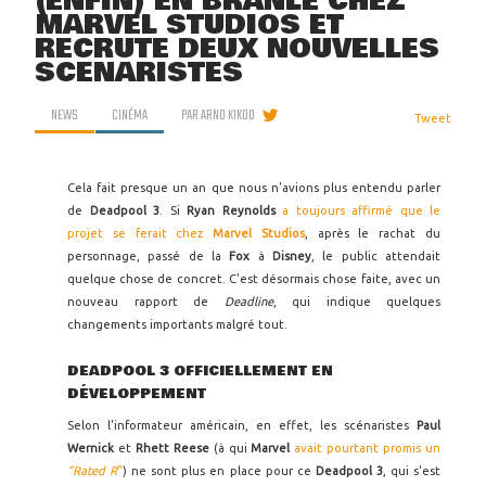
(ENFIN) EN BRANLE CHEZ
MARVEL STUDIOS ET
RECRUTE DEUX NOUVELLES
SCÉNARISTES
NEWS
CINÉMA
PAR
ARNO KIKOO
Tweet
Cela fait presque un an que nous n'avions plus entendu parler
de
Deadpool 3
. Si
Ryan Reynolds
a toujours affirmé que le
projet se ferait chez
Marvel Studios
, après le rachat du
personnage, passé de la
Fox
à
Disney
, le public attendait
quelque chose de concret. C'est désormais chose faite, avec un
nouveau rapport de
Deadline
, qui indique quelques
changements importants malgré tout.
DEADPOOL 3 OFFICIELLEMENT EN
DÉVELOPPEMENT
Selon l'informateur américain, en effet, les scénaristes
Paul
Wernick
et
Rhett Reese
(à qui
Marvel
avait pourtant promis un
"Rated R
"
) ne sont plus en place pour ce
Deadpool 3
, qui s'est