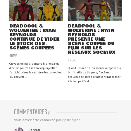
DEADOOOL &
DEADPOOL &
WOLVERINE : RYAN
WOLVERINE : RYAN
REYNOLDS
REYNOLDS
CONTINUE DE VIDER
PRÉSENTE UNE
LE STOCK DES
SCÈNE COUPÉE DU
SCÈNES COUPÉES
FILM SUR LES
RÉSEAUX SOCIAUX
BRÈVE
BRÈVE
On vous en parlait encore hier (et à vrai
dire, on pourrait même copier/coller
Quand l'essentiel du scénario repose sur
l'article) : dans le registre des comédies,
la mitraille de blagues, forcément,
plus ouvert ...
beaucoup de scènes finissent par passer
à la trappe. C'est ...
COMMENTAIRES
(
1
)
Vous devez être connecté pour participer