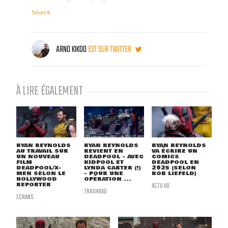
Source
ARNO KIKOO
EST SUR TWITTER
À LIRE ÉGALEMENT
RYAN REYNOLDS
RYAN REYNOLDS
RYAN REYNOLDS
AU TRAVAIL SUR
REVIENT EN
VA ÉCRIRE UN
UN NOUVEAU
DEADPOOL - AVEC
COMICS
FILM
KIDPOOL ET
DEADPOOL EN
DEADPOOL/X-
LYNDA CARTER (!)
2025 (SELON
MEN SELON LE
- POUR UNE
ROB LIEFELD)
HOLLYWOOD
OPÉRATION ...
REPORTER
ACTU VO
TRASHBAG
ECRANS