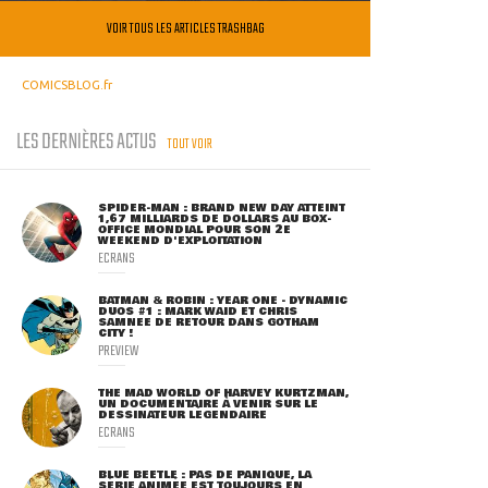
VOIR TOUS LES ARTICLES TRASHBAG
COMICSBLOG.fr
LES DERNIÈRES ACTUS
TOUT VOIR
SPIDER-MAN : BRAND NEW DAY ATTEINT
1,67 MILLIARDS DE DOLLARS AU BOX-
OFFICE MONDIAL POUR SON 2E
WEEKEND D'EXPLOITATION
ECRANS
BATMAN & ROBIN : YEAR ONE - DYNAMIC
DUOS #1 : MARK WAID ET CHRIS
SAMNEE DE RETOUR DANS GOTHAM
CITY !
PREVIEW
THE MAD WORLD OF HARVEY KURTZMAN,
UN DOCUMENTAIRE À VENIR SUR LE
DESSINATEUR LÉGENDAIRE
ECRANS
BLUE BEETLE : PAS DE PANIQUE, LA
SÉRIE ANIMÉE EST TOUJOURS EN