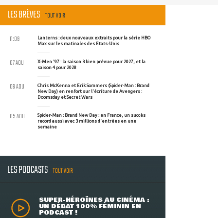
LES BRÈVES
TOUT VOIR
11:09
Lanterns : deux nouveaux extraits pour la série HBO
Max sur les matinales des Etats-Unis
07 AOU
X-Men '97 : la saison 3 bien prévue pour 2027, et la
saison 4 pour 2028
06 AOU
Chris McKenna et Erik Sommers (Spider-Man : Brand
New Day) en renfort sur l'écriture de Avengers :
Doomsday et Secret Wars
05 AOU
Spider-Man : Brand New Day : en France, un succès
record aussi avec 3 millions d'entrées en une
semaine
LES PODCASTS
TOUT VOIR
SUPER-HÉROÏNES AU CINÉMA :
UN DÉBAT 100% FÉMININ EN
PODCAST !