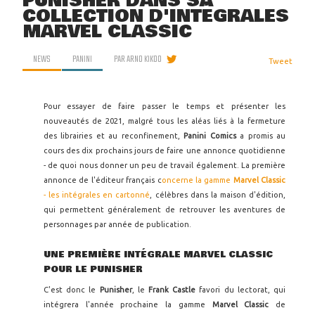
PUNISHER DANS SA
COLLECTION D'INTÉGRALES
MARVEL CLASSIC
NEWS
PANINI
PAR
ARNO KIKOO
Tweet
Pour essayer de faire passer le temps et présenter les
nouveautés de 2021, malgré tous les aléas liés à la fermeture
des librairies et au reconfinement,
Panini Comics
a promis au
cours des dix prochains jours de faire une annonce quotidienne
- de quoi nous donner un peu de travail également. La première
annonce de l'éditeur français c
oncerne la gamme
Marvel Classic
- les intégrales en cartonné
, célèbres dans la maison d'édition,
qui permettent généralement de retrouver les aventures de
personnages par année de publication.
UNE PREMIÈRE INTÉGRALE MARVEL CLASSIC
POUR LE PUNISHER
C'est donc le
Punisher
, le
Frank Castle
favori du lectorat, qui
intégrera l'année prochaine la gamme
Marvel Classic
de