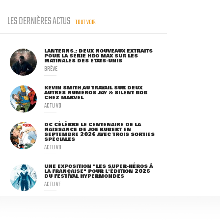
LES DERNIÈRES ACTUS
TOUT VOIR
LANTERNS : DEUX NOUVEAUX EXTRAITS
POUR LA SÉRIE HBO MAX SUR LES
MATINALES DES ETATS-UNIS
BRÈVE
KEVIN SMITH AU TRAVAIL SUR DEUX
AUTRES NUMÉROS JAY & SILENT BOB
CHEZ MARVEL
ACTU VO
DC CÉLÈBRE LE CENTENAIRE DE LA
NAISSANCE DE JOE KUBERT EN
SEPTEMBRE 2026 AVEC TROIS SORTIES
SPÉCIALES
ACTU VO
UNE EXPOSITION "LES SUPER-HÉROS À
LA FRANÇAISE" POUR L'ÉDITION 2026
DU FESTIVAL HYPERMONDES
ACTU VF