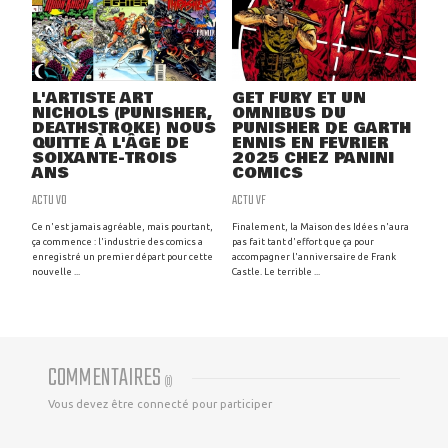
L'ARTISTE ART
GET FURY ET UN
NICHOLS (PUNISHER,
OMNIBUS DU
DEATHSTROKE) NOUS
PUNISHER DE GARTH
QUITTE À L'ÂGE DE
ENNIS EN FÉVRIER
SOIXANTE-TROIS
2025 CHEZ PANINI
ANS
COMICS
ACTU VO
ACTU VF
Ce n'est jamais agréable, mais pourtant,
Finalement, la Maison des Idées n'aura
ça commence : l'industrie des comics a
pas fait tant d'effort que ça pour
enregistré un premier départ pour cette
accompagner l'anniversaire de Frank
nouvelle ...
Castle. Le terrible ...
COMMENTAIRES
(
0
)
Vous devez être connecté pour participer