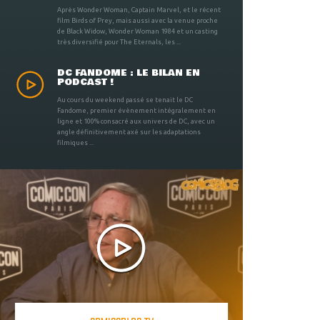
Après Wonder Woman, Captain Marvel, et le récent
film Birds of Prey, mais aussi avec la venue proche
de Black Widow, Wonder Woman 1984 et un casting
très diversifié pour The Eternals, les ...
DC FANDOME : LE BILAN EN
PODCAST !
Au cours du weekend passé se tenait le DC
Fandome, premier évènement intégralement en
ligne et 100% consacré aux univers de DC, avec un
angle définitivement axé sur les adaptations
filmiques ...