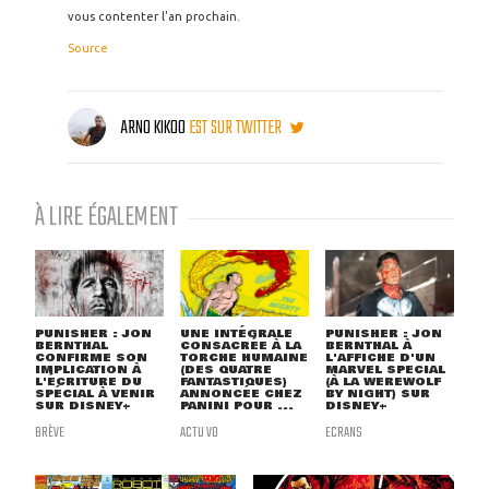
vous contenter l'an prochain.
Source
ARNO KIKOO
EST SUR TWITTER
À LIRE ÉGALEMENT
PUNISHER : JON
UNE INTÉGRALE
PUNISHER : JON
BERNTHAL
CONSACRÉE À LA
BERNTHAL À
CONFIRME SON
TORCHE HUMAINE
L'AFFICHE D'UN
IMPLICATION À
(DES QUATRE
MARVEL SPECIAL
L'ÉCRITURE DU
FANTASTIQUES)
(À LA WEREWOLF
SPÉCIAL À VENIR
ANNONCÉE CHEZ
BY NIGHT) SUR
SUR DISNEY+
PANINI POUR ...
DISNEY+
BRÈVE
ACTU VO
ECRANS