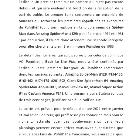
l'éditeur. Un premier tome sur un nombre qui n'est pas encore
défini - et qui sera évidemment fonction de la réception de la
part du public. Le premier tome comprendra un ensemble de
numéros qui retracent les premières apparitions et aventures
du
Punisher
(dont son irruption en tant qu'ennemi de
Spider-
Man
dans
Amazing Spider-Man #129
) publiée entre 1974 et 1981
; par déduction, il faudra donc attendre une seconde intégrale
pour aller chercher la première mini-série
Punisher
de 1986.
Le détail des numéros, qui suit peu ou prou celui de l'omnibus
VO
Punisher : Back to the War
, nous a été confirmés par
l'éditeur. Cette première intégrale du
Punisher
comprendra
donc les numéros suivants :
Amazing Spider-Man #129
,
#134-135
,
#161-162
, #
174-175
,
#201-202
,
Giant Size Spider-Man #4
,
Amazing
Spider-Man Annual #15
,
Marvel Preview #2
,
Marvel Super Action
#1
et
Captain America #241
. Un programme qui s'étalera sur plus
de trois cent pages, justifiant par là un tarif de 35€.
La sortie est prévue pour le début d'année 2021 entre janvier
et mai selon l'éditeur, qui préfère ne pas donner de mois pour le
moment, attendu que des bouleversements dans leurs
plannings peuvent encore arriver. Vous savez quand même que
si vous êtes fans du
Punisher
à l'ancienne, vous aurez de quoi