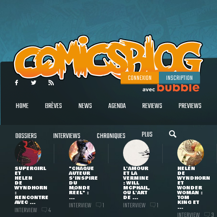
CONNEXION
INSCRIPTION
HOME
BRÈVES
NEWS
AGENDA
REVIEWS
PREVIEWS
PLUS
DOSSIERS
INTERVIEWS
CHRONIQUES
SUPERGIRL
"CHAQUE
L'AMOUR
HELEN
ET
AUTEUR
ET LA
DE
HELEN
S'INSPIRE
VERMINE
WYNDHORN
DE
DU
: WILL
ET
WYNDHORN
MONDE
MCPHAIL,
WONDER
:
RÉEL" :
OU L'ART
WOMAN :
RENCONTRE
...
DE ...
TOM
AVEC ...
KING ET
INTERVIEW
INTERVIEW
1
1
...
INTERVIEW
4
INTERVIEW
3