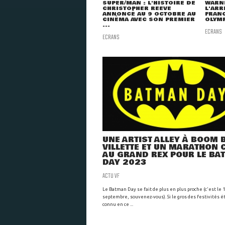
SUPER/MAN : L'HISTOIRE DE
WARNE
CHRISTOPHER REEVE
L'ARR
ANNONCÉ AU 9 OCTOBRE AU
FRANC
CINÉMA AVEC SON PREMIER
OLYMP
...
ECRANS
ECRANS
UNE ARTIST ALLEY À BOOM
VILLETTE ET UN MARATHON 
AU GRAND REX POUR LE BA
DAY 2023
ACTU VF
Le Batman Day se fait de plus en plus proche (c'est le 
septembre, souvenez-vous). Si le gros des festivités ét
connu en ce ...