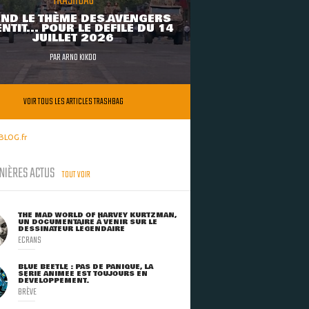
TRASHBAG
ND LE THÈME DES AVENGERS
NTIT... POUR LE DÉFILÉ DU 14
JUILLET 2026
PAR
ARNO KIKOO
VOIR TOUS LES ARTICLES TRASHBAG
BLOG.fr
NIÈRES ACTUS
TOUT VOIR
THE MAD WORLD OF HARVEY KURTZMAN,
UN DOCUMENTAIRE À VENIR SUR LE
DESSINATEUR LÉGENDAIRE
ECRANS
BLUE BEETLE : PAS DE PANIQUE, LA
SÉRIE ANIMÉE EST TOUJOURS EN
DÉVELOPPEMENT.
BRÈVE