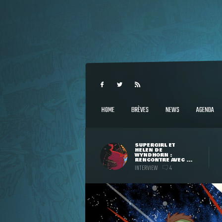
HOME
BRÈVES
NEWS
AGENDA
SUPERGIRL ET
HELEN DE
WYNDHORN :
RENCONTRE AVEC ...
INTERVIEW
4