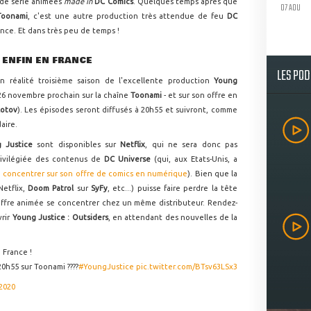
 de série animées
made in
DC Comics
. Quelques temps après que
07 AOU
Toonami
, c'est une autre production très attendue de feu
DC
ance. Et dans très peu de temps !
 ENFIN EN FRANCE
LES PO
en réalité troisième saison de l'excellente production
Young
 26 novembre prochain sur la chaîne
Toonami
- et sur son offre en
otov
). Les épisodes seront diffusés à 20h55 et suivront, comme
aire.
g Justice
sont disponibles sur
Netflix
, qui ne sera donc pas
rivilégiée des contenus de
DC Universe
(qui, aux Etats-Unis, a
 concentrer sur son offre de comics en numérique
). Bien que la
Netflix,
Doom Patrol
sur
SyFy
, etc...) puisse faire perdre la tête
l'offre animée se concentrer chez un même distributeur. Rendez-
vrir
Young Justice : Outsiders
, en attendant des nouvelles de la
 France !
0h55 sur Toonami ????
#YoungJustice
pic.twitter.com/BTsv63LSx3
2020