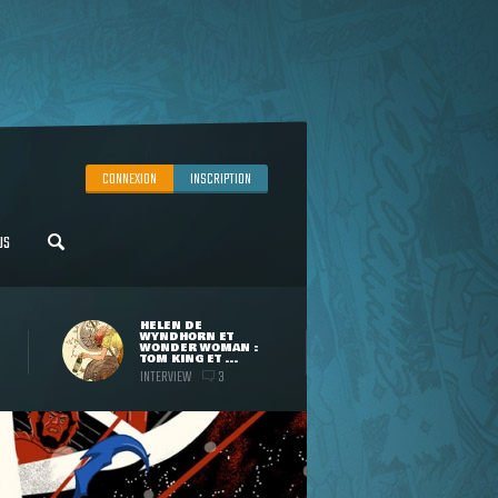
CONNEXION
INSCRIPTION
US
HELEN DE
WYNDHORN ET
WONDER WOMAN :
TOM KING ET ...
INTERVIEW
3