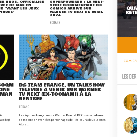
R BROS. OFFICIALISE
SUPERPOWERED : LA MINI-
IVÉE DE MAX EN
SÉRIE DOCUMENTAIRE DC
QUA
E ''AVANT LES JEUX
COMICS ARRIVE SUR
RETE
IQUES''
WARNER TV NEXT EN AVRIL
2024
ECRANS
COMICS
LES DER
 BOOM
DC TEAM FRANCE, UN TALKSHOW
CINÉ
TÉLÉVISÉ À VENIR SUR WARNER
TMAN
TV NEXT (EX-TOONAMI) À LA
RENTRÉE
ECRANS
16
Les équipes françaises de Warner Bros. et DC Comics continuent
ait déjà
de mettre en avant les personnages de l'éditeur à deux lettres.
Alors ...