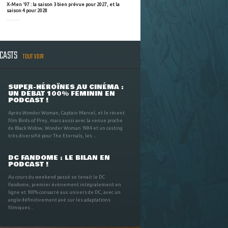
X-Men '97 : la saison 3 bien prévue pour 2027, et la
saison 4 pour 2028
DCASTS
TOUT VOIR
SUPER-HÉROÏNES AU CINÉMA :
UN DÉBAT 100% FÉMININ EN
PODCAST !
Après Wonder Woman, Captain Marvel, et le récent
film Birds of Prey, mais aussi avec la venue proche
de Black Widow, Wonder Woman 1984 et un casting
très diversifié pour The Eternals, les ...
DC FANDOME : LE BILAN EN
PODCAST !
Au cours du weekend passé se tenait le DC
Fandome, premier évènement intégralement en
ligne et 100% consacré aux univers de DC, avec un
angle définitivement axé sur les adaptations
filmiques ...