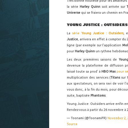
Très bonne nouvelle pour les amateurs
la série
Harley Quinn
soit arrivée sur
Universe
qui se fraiera un chemin en Fr
YOUNG JUSTICE : OUTSIDERS
La
série
Young Justice : Outsiders
, 
Justice
, arrivera en effet à compter du
ligne (par exemple sur l'application
Mol
pour
Harley Quinn
un rythme hebdomad
Les deux premières saisons de
Youn
devenue la plateforme de diffusion p
laissé toute sa prod' à
HBO Max
pour se
multiplication des services (
Titans
sur 
aux spectateurs, on sera ravi de voir 
vous donc, à la fin du mois, pour décou
suite, baptisée
Phantoms
.
Young Justice: Outsiders arrive enfin en
Rendez-vous à partir du 26 novembre à 2
— Toonami (@ToonamiFR)
November 2, 
Source