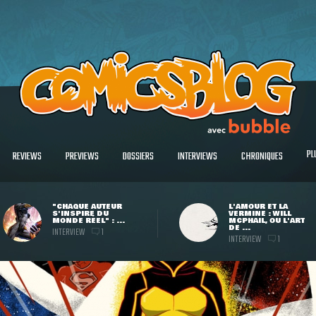
PL
REVIEWS
PREVIEWS
DOSSIERS
INTERVIEWS
CHRONIQUES
"CHAQUE AUTEUR
L'AMOUR ET LA
S'INSPIRE DU
VERMINE : WILL
MONDE RÉEL" : ...
MCPHAIL, OU L'ART
DE ...
INTERVIEW
1
INTERVIEW
1