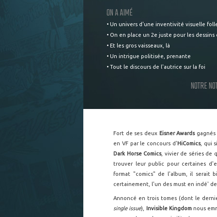
ON A AIMÉ
• Un univers d'une inventivité visuelle foll
• On en place un 2e juste pour les dessins
• Et les gros vaisseaux, là
• Un intrigue politisée, prenante
• Tout le discours de l'autrice sur la foi
NOTRE NO
Fort de ses deux
Eisner Awards
gagnés 
en VF par le concours d'
HiComics
, qui 
Dark Horse Comics
, vivier de séries de q
trouver leur public pour certaines d'e
format "comics" de l'album, il serait
certainement, l'un des must en indé' de
Annoncé en trois tomes (dont le derni
single issue
),
Invisible Kingdom
nous emm