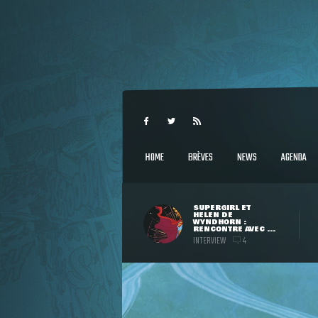
HOME
BRÈVES
NEWS
AGENDA
SUPERGIRL ET
HELEN DE
WYNDHORN :
RENCONTRE AVEC ...
INTERVIEW
4