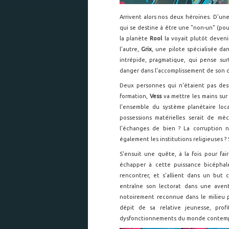
Arrivent alors nos deux héroïnes. D'un
qui se destine à être une "non-un" (pou
la planète
Rool
la voyait plutôt deven
l'autre,
Grix
, une pilote spécialisée da
intrépide, pragmatique, qui pense su
danger dans l'accomplissement de son d
Deux personnes qui n'étaient pas dest
formation,
Vess
va mettre les mains sur
l'ensemble du système planétaire loc
possessions matérielles serait de mè
l'échanges de bien ? La corruption n
également les institutions religieuses ?
S'ensuit une quête, à la fois pour faire
échapper à cette puissance bicépha
rencontrer, et s'allient dans un but
entraîne son lectorat dans une avent
notoirement reconnue dans le milieu 
dépit de sa relative jeunesse, prof
dysfonctionnements du monde contemp