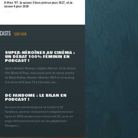
X-Men '97 : la saison 3 bien prévue pour 2027, et la
saison 4 pour 2028
DCASTS
TOUT VOIR
SUPER-HÉROÏNES AU CINÉMA :
UN DÉBAT 100% FÉMININ EN
PODCAST !
Après Wonder Woman, Captain Marvel, et le récent
film Birds of Prey, mais aussi avec la venue proche
de Black Widow, Wonder Woman 1984 et un casting
très diversifié pour The Eternals, les ...
DC FANDOME : LE BILAN EN
PODCAST !
Au cours du weekend passé se tenait le DC
Fandome, premier évènement intégralement en
ligne et 100% consacré aux univers de DC, avec un
angle définitivement axé sur les adaptations
filmiques ...