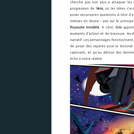
cherche pas non plus à attaquer les c
progression de
Vess
, où les idées s'a
poser ses propres questions. A titre d'
remises en doute - pas sur le principe
Royaume Invisible
. A côté,
Grix
apport
moments d'action et de bravoure. Au-de
narratif. Les personnages fonctionnent, 
de poser des repères pour le lectorat
captivant, et qu'au détour des derniers
écho à notre réalité.