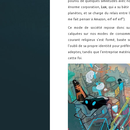
pourvu de quelques similitudes avec no
énorme corporation,
Lux
, qui a su bâti
planètes, et se charge du relais entre 
me fait penser à Amazon, erf erf erf").
Ce mode de société repose donc sur
calquées sur nos modes de consomma
courant religieux s'est formé, basée 
l'oubli de sa propre identité pour préfé
adeptes, tandis que l'entreprise matéri
cette foi.