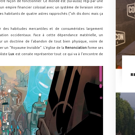
tre façon de fonctionner. Ce monde est (lui-aussi) régi par une
r un empire financier colossal avec un système de livraison inter-
les habitants de quatre astres rapprochés ("oh dis donc mais ça
 des habitudes mercantiles et de consuméristes largement
tion occidentaux. Face à cette dépendance matérielle, un
sur un doctrine de l'abandon de tout bien physique, voire de
rer un "Royaume Invisible". L'église de la
Renonciation
forme ses
aliste
Lux
est censée représenter tout ce qui va à l'encontre de
R