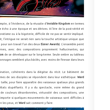
pte, à l'évidence, de la réussite d'
Invisible Kingdom
en termes
e écho à une époque et ses dérives. A l'ère de la post-vérité et
ratisme ou à la bigoterie, difficile de ne pas se sentir impliqué.
t, l'intrigue ne serait rien sans la touche artistique unique que
é pour son travail l'un des deux
Eisner Awards
). L'ensemble peint
ves, avec des compositions proprement hallucinantes, qui
gdom
de se développer sur le long-terme. Seule ombre au tableau
rsonnages semblent plus bâclés, avec moins de finesse dans leurs
ination, cohérents dans la diégèse du récit. Le bâtiment de
ormes de ses disciples se répondent dans leur esthétique.
Ward
 taille, pour faire apparaître des vaisseaux spatiaux plus grands
ultats stupéfiants. Il y a du spectacle, voire même du grand
s de couleurs désordonnées, virtuosité des compositions, une
importe si quelques mouvements de vaisseaux sont difficiles à
in les yeux, et
Ward
sait comment y faire.