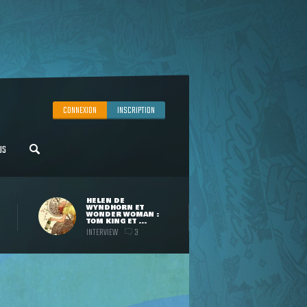
CONNEXION
INSCRIPTION
US
HELEN DE
WYNDHORN ET
WONDER WOMAN :
TOM KING ET ...
INTERVIEW
3