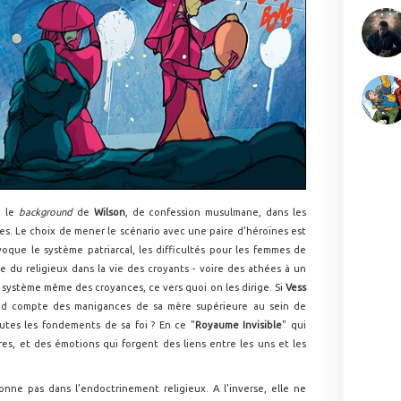
e le
background
de
Wilson
, de confession musulmane, dans les
es. Le choix de mener le scénario avec une paire d'héroïnes est
voque le système patriarcal, les difficultés pour les femmes de
ce du religieux dans la vie des croyants - voire des athées à un
 système même des croyances, ce vers quoi on les dirige. Si
Vess
end compte des manigances de sa mère supérieure au sein de
toutes les fondements de sa foi ? En ce "
Royaume Invisible
" qui
res, et des émotions qui forgent des liens entre les uns et les
nne pas dans l'endoctrinement religieux. A l'inverse, elle ne