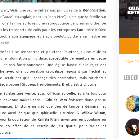
QUA
e part,
Vess
, une jeune initiée aux principes de la
Renonciation
,
RETE
r "
none
" en anglais, donc un "non-être"), alors que sa famille sur
ir une femme au foyer, une reproductrice de premier ordre. De
ns les transports de colis pour les entreprises
Lux
; tête brûlée
rtout à son équipage et à son boulot, quitte à se mettre en
evoir.
inées à se rencontrer, et pourtant. Pourtant, au cours de sa
 une information primordiale, susceptible de remettre en cause
COMICS
al et son fonctionnement. Une église basée sur le rejet des
che avec une corporation capitaliste reposant sur l'achat et
LES DER
e serait pas que l'apanage des entreprises, mais toucherait
 Sac à papier ! Stupeur, tremblements. Bref, c'est la chouma.
 éclater une vérité, aussi difficile soit-elle, et à la fois pour
le devenue malveillante.
Grix
et
Vess
finissent donc par se
 commun. L'histoire ne met que peu de temps à démarrer, et
ure aussi épique que spirituelle. L'autrice
G. Willow Wilson
,
pour la cocréation de
Kamala Khan
, invention en populaire en
ite en effet de ce terrain de jeu spatial pour tacler les
orain.