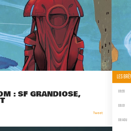
LES BR
09:20
OM : SF GRANDIOSE,
T
09:01
Tweet
08 AOU