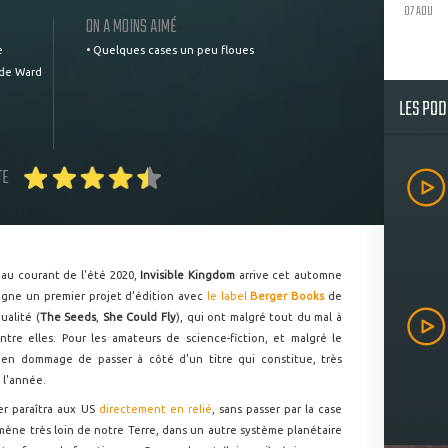
07 AOU
ON A MOINS AIMÉ
e
• Quelques cases un peu floues
 de Ward
LES PO
TE
au courant de l'été 2020,
Invisible Kingdom
arrive cet automne
signe un premier projet d'édition avec
le label
Berger Books
de
ualité (
The Seeds
,
She Could Fly
), qui ont malgré tout du mal à
ntre elles. Pour les amateurs de science-fiction, et malgré le
 bien dommage de passer à côté d'un titre qui constitue, très
 l'année.
er paraîtra aux US
directement en relié
, sans passer par la case
ène très loin de notre Terre, dans un autre système planétaire