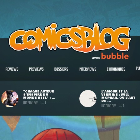
PL
REVIEWS
PREVIEWS
DOSSIERS
INTERVIEWS
CHRONIQUES
"CHAQUE AUTEUR
L'AMOUR ET LA
S'INSPIRE DU
VERMINE : WILL
MONDE RÉEL" : ...
MCPHAIL, OU L'ART
DE ...
INTERVIEW
1
INTERVIEW
1