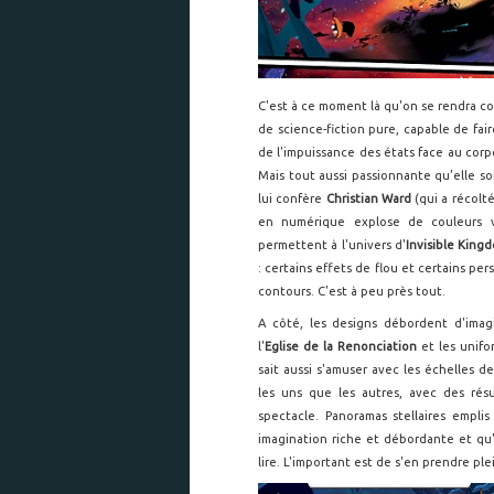
C'est à ce moment là qu'on se rendra com
de science-fiction pure, capable de fair
de l'impuissance des états face au corpo
Mais tout aussi passionnante qu'elle soi
lui confère
Christian Ward
(qui a récolt
en numérique explose de couleurs vi
permettent à l'univers d'
Invisible Kin
: certains effets de flou et certains pe
contours. C'est à peu près tout.
A côté, les designs débordent d'imag
l'
Eglise de la Renonciation
et les unif
sait aussi s'amuser avec les échelles de
les uns que les autres, avec des rés
spectacle. Panoramas stellaires empli
imagination riche et débordante et qu'
lire. L'important est de s'en prendre ple