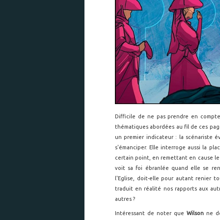
Difficile de ne pas prendre en compt
thématiques abordées au fil de ces pag
un premier indicateur : la scénariste é
s'émanciper. Elle interroge aussi la pla
certain point, en remettant en cause le
voit sa foi ébranlée quand elle se r
l'Eglise, doit-elle pour autant renier 
traduit en réalité nos rapports aux aut
autres ?
Intéressant de noter que
Wilson
ne do