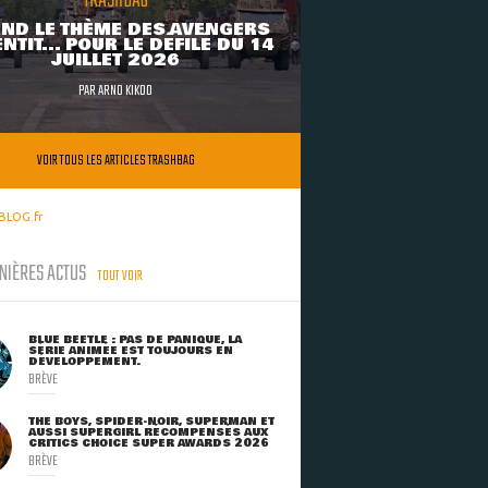
TRASHBAG
ND LE THÈME DES AVENGERS
NTIT... POUR LE DÉFILÉ DU 14
JUILLET 2026
PAR
ARNO KIKOO
VOIR TOUS LES ARTICLES TRASHBAG
BLOG.fr
NIÈRES ACTUS
TOUT VOIR
BLUE BEETLE : PAS DE PANIQUE, LA
SÉRIE ANIMÉE EST TOUJOURS EN
DÉVELOPPEMENT.
BRÈVE
THE BOYS, SPIDER-NOIR, SUPERMAN ET
AUSSI SUPERGIRL RÉCOMPENSÉS AUX
CRITICS CHOICE SUPER AWARDS 2026
BRÈVE