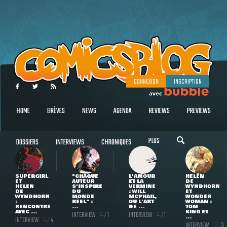
CONNEXION
INSCRIPTION
HOME
BRÈVES
NEWS
AGENDA
REVIEWS
PREVIEWS
PLUS
DOSSIERS
INTERVIEWS
CHRONIQUES
SUPERGIRL
"CHAQUE
L'AMOUR
HELEN
ET
AUTEUR
ET LA
DE
HELEN
S'INSPIRE
VERMINE
WYNDHORN
DE
DU
: WILL
ET
WYNDHORN
MONDE
MCPHAIL,
WONDER
:
RÉEL" :
OU L'ART
WOMAN :
RENCONTRE
...
DE ...
TOM
AVEC ...
KING ET
INTERVIEW
INTERVIEW
1
1
...
INTERVIEW
4
INTERVIEW
3