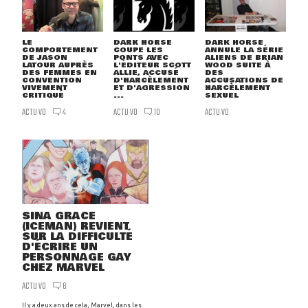
LE
DARK HORSE
DARK HORSE
COMPORTEMENT
COUPE LES
ANNULE LA SÉRIE
DE JASON
PONTS AVEC
ALIENS DE BRIAN
LATOUR AUPRÈS
L'ÉDITEUR SCOTT
WOOD SUITE À
DES FEMMES EN
ALLIE, ACCUSÉ
DES
CONVENTION
D'HARCÈLEMENT
ACCUSATIONS DE
VIVEMENT
ET D'AGRESSION
HARCÈLEMENT
CRITIQUÉ
...
SEXUEL
ACTU VO
ACTU VO
ACTU VO
4
10
SINA GRACE
(ICEMAN) REVIENT
SUR LA DIFFICULTÉ
D'ÉCRIRE UN
PERSONNAGE GAY
CHEZ MARVEL
ACTU VO
6
Il y a deux ans de cela, Marvel, dans les