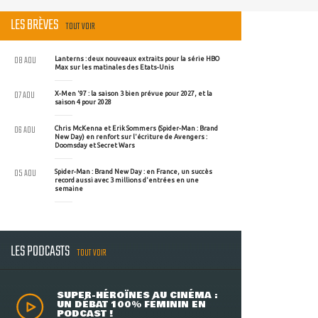
LES BRÈVES
TOUT VOIR
08 AOU
Lanterns : deux nouveaux extraits pour la série HBO
Max sur les matinales des Etats-Unis
07 AOU
X-Men '97 : la saison 3 bien prévue pour 2027, et la
saison 4 pour 2028
06 AOU
Chris McKenna et Erik Sommers (Spider-Man : Brand
New Day) en renfort sur l'écriture de Avengers :
Doomsday et Secret Wars
05 AOU
Spider-Man : Brand New Day : en France, un succès
record aussi avec 3 millions d'entrées en une
semaine
LES PODCASTS
TOUT VOIR
SUPER-HÉROÏNES AU CINÉMA :
UN DÉBAT 100% FÉMININ EN
PODCAST !