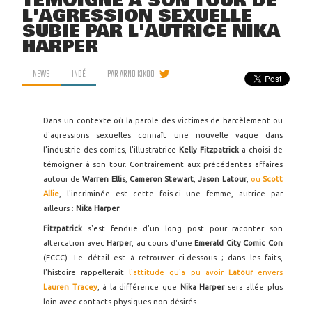
TÉMOIGNE À SON TOUR DE
L'AGRESSION SEXUELLE
SUBIE PAR L'AUTRICE NIKA
HARPER
NEWS
INDÉ
PAR
ARNO KIKOO
Dans un contexte où la parole des victimes de harcèlement ou
d'agressions sexuelles connaît une nouvelle vague dans
l'industrie des comics, l'illustratrice
Kelly Fitzpatrick
a choisi de
témoigner à son tour. Contrairement aux précédentes affaires
autour de
Warren Ellis
,
Cameron Stewart
,
Jason Latour
,
ou
Scott
Allie
, l'incriminée est cette fois-ci une femme, autrice par
ailleurs :
Nika Harper
.
Fitzpatrick
s'est fendue d'un long post pour raconter son
altercation avec
Harper
, au cours d'une
Emerald City Comic Con
(ECCC). Le détail est à retrouver ci-dessous ; dans les faits,
l'histoire rappellerait
l'attitude qu'a pu avoir
Latour
envers
Lauren Tracey
, à la différence que
Nika Harper
sera allée plus
loin avec contacts physiques non désirés.