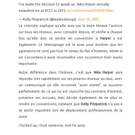
I've made the decision to speak up. Nika Harper sexually
assaulted me at ECCC in 2015.
pic.twitter.com/GP3W5h1Nwc
— Kelly Fitzpatrick (@wastedwings)
June 26, 2020
La coloriste explique qu'elle aura par la suite bloqué l'autrice
sur tous ses réseaux, avoir consulté depuis, et vérifie à chaque
fois qu'elle doit se rendre en convention si
Harper
y est
également. Le témoignage est là aussi pour montrer que les
agressions ne sont pas tout le temps du fait d'hommes, même si
on s'accordera à aussi reconnaître une occurrence bien moins
importante.
Autre différence dans l'histoire, c'est que
Nika Harper
aura
répondu très rapidement sur ses propres réseaux sociaux, avec
un communiqué où elle reconnaît "
avoir merdé
", se souvenir
parfaitement de ce qui lui est reproché (au contraire d'autres),
présente ses excuses, mais décide également de ne plus se
rendre en conventions, estimant que
Kelly Fitzpatrick
n'a pas à
se sentir inquiétée lors de déplacement professionnels de la
sorte.
I fucked up, I hurt someone, and I'm sorry.