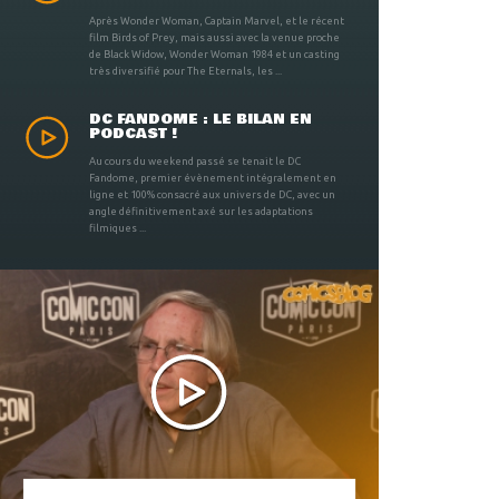
Après Wonder Woman, Captain Marvel, et le récent
film Birds of Prey, mais aussi avec la venue proche
de Black Widow, Wonder Woman 1984 et un casting
très diversifié pour The Eternals, les ...
DC FANDOME : LE BILAN EN
PODCAST !
Au cours du weekend passé se tenait le DC
Fandome, premier évènement intégralement en
ligne et 100% consacré aux univers de DC, avec un
angle définitivement axé sur les adaptations
filmiques ...