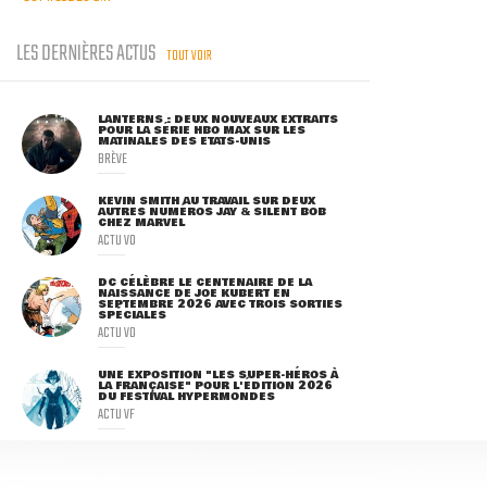
LES DERNIÈRES ACTUS
TOUT VOIR
LANTERNS : DEUX NOUVEAUX EXTRAITS
POUR LA SÉRIE HBO MAX SUR LES
MATINALES DES ETATS-UNIS
BRÈVE
KEVIN SMITH AU TRAVAIL SUR DEUX
AUTRES NUMÉROS JAY & SILENT BOB
CHEZ MARVEL
ACTU VO
DC CÉLÈBRE LE CENTENAIRE DE LA
NAISSANCE DE JOE KUBERT EN
SEPTEMBRE 2026 AVEC TROIS SORTIES
SPÉCIALES
ACTU VO
UNE EXPOSITION "LES SUPER-HÉROS À
LA FRANÇAISE" POUR L'ÉDITION 2026
DU FESTIVAL HYPERMONDES
ACTU VF