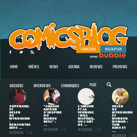
CONNEXION
INSCRIPTION
HOME
BRÈVES
NEWS
AGENDA
REVIEWS
PREVIEWS
PLUS
DOSSIERS
INTERVIEWS
CHRONIQUES
SUPERGIRL
"CHAQUE
L'AMOUR
HELEN
ET
AUTEUR
ET LA
DE
HELEN
S'INSPIRE
VERMINE
WYNDHORN
DE
DU
: WILL
ET
WYNDHORN
MONDE
MCPHAIL,
WONDER
:
RÉEL" :
OU L'ART
WOMAN :
RENCONTRE
...
DE ...
TOM
AVEC ...
KING ET
INTERVIEW
INTERVIEW
1
1
...
INTERVIEW
4
INTERVIEW
3