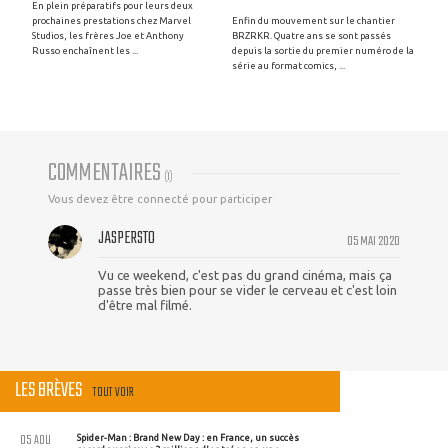
En plein préparatifs pour leurs deux
prochaines prestations chez Marvel
Enfin du mouvement sur le chantier
Studios, les frères Joe et Anthony
BRZRKR. Quatre ans se sont passés
Russo enchaînent les ...
depuis la sortie du premier numéro de la
série au format comics, ...
COMMENTAIRES
(
1
)
Vous devez être connecté pour participer
JASPERSTO
05 MAI 2020
Vu ce weekend, c'est pas du grand cinéma, mais ça
passe très bien pour se vider le cerveau et c'est loin
d'être mal filmé.
LES BRÈVES
TOUT VOIR
05 AOU
Spider-Man : Brand New Day : en France, un succès