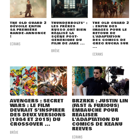
THE OLD GUARD 2
THUNDERBOLTS* :
THE OLD GUARD 2
DÉVOILE ENFIN
LES FRÈRES
: ENFIN DES
SA PREMIÈRE
RUSSO ONT BIEN
IMAGES POUR LE
BANDE-ANNONCE
RÉALISÉ LA
RETOUR DE
!
SCÈNE POST-
L'ADAPTATION
GÉNÉRIQUE DU
DES COMICS DE
ECRANS
FILM DE JAKE ...
GREG RUCKA SUR
...
BRÈVE
ECRANS
AVENGERS : SECRET
BRZRKR : JUSTIN LIN
WARS : LE FILM
(FAST & FURIOUS)
DEVRAIT S'INSPIRER
EMBAUCHÉ POUR
DES DEUX VERSIONS
RÉALISER
(1984 ET 2015) DU
L'ADAPTATION DU
CROSSOVER ...
COMICS DE KEANU
REEVES
BRÈVE
ECRANS