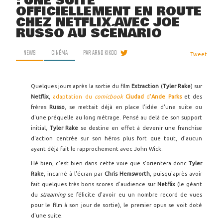
: UNE SUITE
OFFICIELLEMENT EN ROUTE
CHEZ NETFLIX AVEC JOE
RUSSO AU SCÉNARIO
NEWS
CINÉMA
PAR
ARNO KIKOO
Tweet
Quelques jours après la sortie du film
Extraction
(
Tyler Rake
) sur
Netflix
,
adaptation du
comicbook
Ciudad
d'
Ande Parks
et des
frères
Russo
, se mettait déjà en place l'idée d'une suite ou
d'une préquelle au long métrage. Pensé au delà de son support
initial,
Tyler Rake
se destine en effet à devenir une franchise
d'action centrée sur son héros plus fort que tout, d'aucun
ayant déjà fait le rapprochement avec John Wick.
Hé bien, c'est bien dans cette voie que s'orientera donc
Tyler
Rake
, incarné à l'écran par
Chris Hemsworth
, puisqu'après avoir
fait quelques très bons scores d'audience sur
Netflix
(le géant
du
streaming
se félicite d'avoir eu un nombre record de vues
pour le film à son jour de sortie), le premier opus se voit doté
d'une suite.