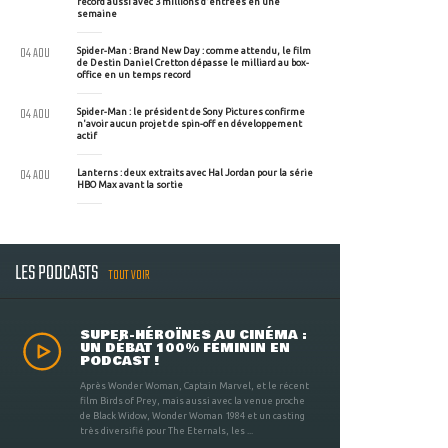
record aussi avec 3 millions d'entrées en une
semaine
04 AOU
Spider-Man : Brand New Day : comme attendu, le film
de Destin Daniel Cretton dépasse le milliard au box-
office en un temps record
04 AOU
Spider-Man : le président de Sony Pictures confirme
n'avoir aucun projet de spin-off en développement
actif
04 AOU
Lanterns : deux extraits avec Hal Jordan pour la série
HBO Max avant la sortie
LES PODCASTS
TOUT VOIR
SUPER-HÉROÏNES AU CINÉMA :
UN DÉBAT 100% FÉMININ EN
PODCAST !
Après Wonder Woman, Captain Marvel, et le récent
film Birds of Prey, mais aussi avec la venue proche
de Black Widow, Wonder Woman 1984 et un casting
très diversifié pour The Eternals, les ...