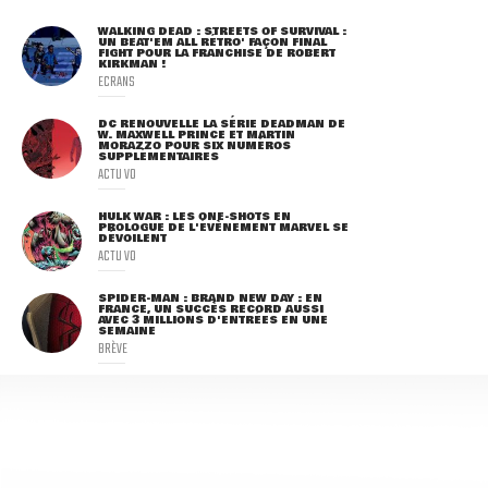
WALKING DEAD : STREETS OF SURVIVAL :
UN BEAT'EM ALL RÉTRO' FAÇON FINAL
FIGHT POUR LA FRANCHISE DE ROBERT
KIRKMAN !
ECRANS
DC RENOUVELLE LA SÉRIE DEADMAN DE
W. MAXWELL PRINCE ET MARTIN
MORAZZO POUR SIX NUMÉROS
SUPPLÉMENTAIRES
ACTU VO
HULK WAR : LES ONE-SHOTS EN
PROLOGUE DE L'ÉVÈNEMENT MARVEL SE
DÉVOILENT
ACTU VO
SPIDER-MAN : BRAND NEW DAY : EN
FRANCE, UN SUCCÈS RECORD AUSSI
AVEC 3 MILLIONS D'ENTRÉES EN UNE
SEMAINE
BRÈVE