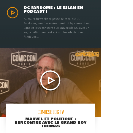
DC FANDOME : LE BILAN EN
PODCAST !
Au cours du weekend passé se tenait le DC
Fandome, premier évènement intégralement en
ligne et 100% consacré aux univers de DC, avec un
angle définitivement axé sur les adaptations
filmiques ...
COMICSBLOG TV
MARVEL ET POLITIQUE :
RENCONTRE AVEC LE GRAND ROY
THOMAS