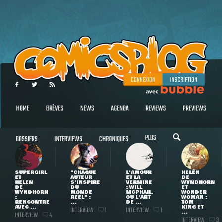
CONNEXION
INSCRIPTION
HOME
BRÈVES
NEWS
AGENDA
REVIEWS
PREVIEWS
PLUS
DOSSIERS
INTERVIEWS
CHRONIQUES
SUPERGIRL
"CHAQUE
L'AMOUR
HELEN
ET
AUTEUR
ET LA
DE
HELEN
S'INSPIRE
VERMINE
WYNDHORN
DE
DU
: WILL
ET
WYNDHORN
MONDE
MCPHAIL,
WONDER
:
RÉEL" :
OU L'ART
WOMAN :
RENCONTRE
...
DE ...
TOM
AVEC ...
KING ET
INTERVIEW
INTERVIEW
1
1
...
INTERVIEW
4
INTERVIEW
3