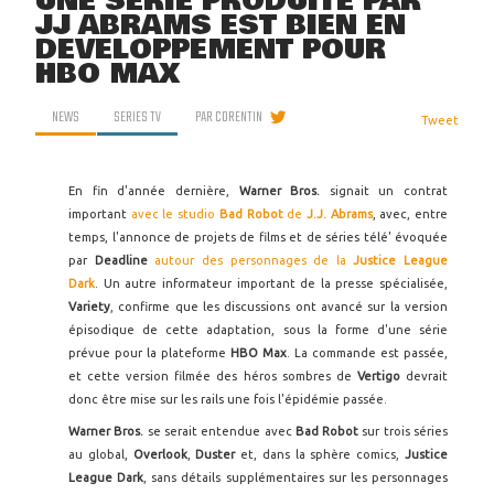
UNE SÉRIE PRODUITE PAR
JJ ABRAMS EST BIEN EN
DÉVELOPPEMENT POUR
HBO MAX
NEWS
SERIES TV
PAR
CORENTIN
Tweet
En fin d'année dernière,
Warner Bros.
signait un contrat
important
avec le studio
Bad Robot
de
J.J. Abrams
, avec, entre
temps, l'annonce de projets de films et de séries télé' évoquée
par
Deadline
autour des personnages de la
Justice League
Dark
. Un autre informateur important de la presse spécialisée,
Variety
, confirme que les discussions ont avancé sur la version
épisodique de cette adaptation, sous la forme d'une série
prévue pour la plateforme
HBO Max
. La commande est passée,
et cette version filmée des héros sombres de
Vertigo
devrait
donc être mise sur les rails une fois l'épidémie passée.
Warner Bros.
se serait entendue avec
Bad Robot
sur trois séries
au global,
Overlook
,
Duster
et, dans la sphère comics,
Justice
League Dark
, sans détails supplémentaires sur les personnages