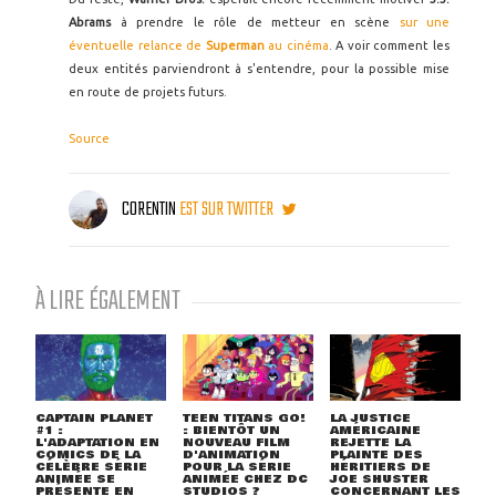
Abrams
à prendre le rôle de metteur en scène
sur une
éventuelle relance de
Superman
au cinéma
. A voir comment les
deux entités parviendront à s'entendre, pour la possible mise
en route de projets futurs.
Source
CORENTIN
EST SUR TWITTER
À LIRE ÉGALEMENT
CAPTAIN PLANET
TEEN TITANS GO!
LA JUSTICE
#1 :
: BIENTÔT UN
AMÉRICAINE
L'ADAPTATION EN
NOUVEAU FILM
REJETTE LA
COMICS DE LA
D'ANIMATION
PLAINTE DES
CÉLÈBRE SÉRIE
POUR LA SÉRIE
HÉRITIERS DE
ANIMÉE SE
ANIMÉE CHEZ DC
JOE SHUSTER
PRÉSENTE EN
STUDIOS ?
CONCERNANT LES