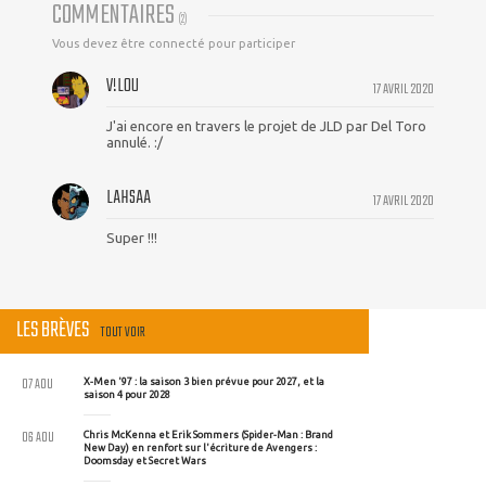
COMMENTAIRES
(
2
)
Vous devez être connecté pour participer
V!L0U
17 AVRIL 2020
J'ai encore en travers le projet de JLD par Del Toro
annulé. :/
LAHSAA
17 AVRIL 2020
Super !!!
LES BRÈVES
TOUT VOIR
07 AOU
X-Men '97 : la saison 3 bien prévue pour 2027, et la
saison 4 pour 2028
06 AOU
Chris McKenna et Erik Sommers (Spider-Man : Brand
New Day) en renfort sur l'écriture de Avengers :
Doomsday et Secret Wars