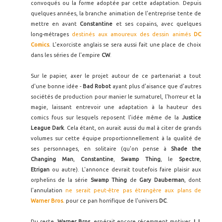
convoqués ou la forme adoptée par cette adaptation. Depuis
quelques années, la branche animation de l'entreprise tente de
mettre en avant
Constantine
et ses copains, avec quelques
long-métrages
destinés aux amoureux des dessin animés
DC
Comics
. L'exorciste anglais se sera aussi fait une place de choix
dans les séries de l'empire
CW
.
Sur le papier, axer le projet autour de ce partenariat a tout
d'une bonne idée -
Bad Robot
ayant plus d'aisance que d'autres
sociétés de production pour manier le surnaturel, l'horreur et la
magie, laissant entrevoir une adaptation à la hauteur des
comics fous sur lesquels reposent l'idée même de la
Justice
League Dark
. Cela étant, on aurait aussi du mal à citer de grands
volumes sur cette équipe proportionnellement à la qualité de
ses personnages, en solitaire (qu'on pense à
Shade the
Changing Man
,
Constantine
,
Swamp Thing
, le
Spectre
,
Etrigan
ou autre). L'annonce devrait toutefois faire plaisir aux
orphelins de la série
Swamp Thing
de
Gary Dauberman
, dont
l'annulation
ne serait peut-être pas étrangère aux plans de
Warner Bros.
pour ce pan horrifique de l'univers
DC
.
Du reste,
Warner Bros.
espérait encore récemment motiver
J.J.