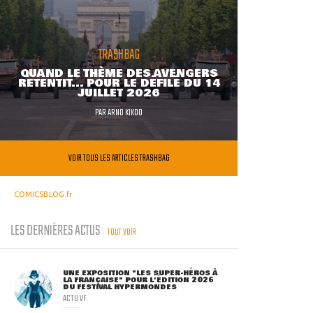
TRASHBAG
QUAND LE THÈME DES AVENGERS
RETENTIT... POUR LE DÉFILÉ DU 14
JUILLET 2026
PAR
ARNO KIKOO
VOIR TOUS LES ARTICLES TRASHBAG
COMICSBLOG.fr
LES DERNIÈRES ACTUS
TOUT VOIR
UNE EXPOSITION "LES SUPER-HÉROS À
LA FRANÇAISE" POUR L'ÉDITION 2026
DU FESTIVAL HYPERMONDES
ACTU VF