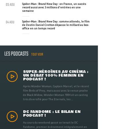
05 AOU
Spider-Man : Brand New Day : en France, un succès
record aussi avec 3 millions d'entrées en une
semaine
04 AOU
Spider-Man : Brand New Day : comme attendu, le film
de Destin Daniel Cretton dépasse le milliard au box-
office en un temps record
LES PODCASTS
TOUT VOIR
SUPER-HÉROÏNES AU CINÉMA :
UN DÉBAT 100% FÉMININ EN
PODCAST !
Après Wonder Woman, Captain Marvel, et le récent
film Birds of Prey, mais aussi avec la venue proche
de Black Widow, Wonder Woman 1984 et un casting
très diversifié pour The Eternals, les ...
DC FANDOME : LE BILAN EN
PODCAST !
Au cours du weekend passé se tenait le DC
Fandome, premier évènement intégralement en