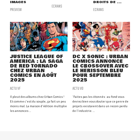
IMAGES
DROITS DE ...
ECRANS
PREVIEW
ECRANS
JUSTICE LEAGUE OF
DC X SONIC : URBAN
AMERICA : LA SAGA
COMICS ANNONCE
DE RED TORNADO
LE CROSSOVER AVEC
CHEZ URBAN
LE HÉRISSON BLEU
COMICS EN AOÛT
POUR SEPTEMBRE
2025
2025
ACTU VF
ACTU VO
Il pleut des albums chez Urban Comics !
'Faites pas les étonnés : au fond vous
Et comme c'est du souple, ça fait un peu
deviez bien vous douter que ce genre de
moins mal. La maison d'édition multiplie
projets existaient dans un recoin perdu
les annonces ...
de l'industrie. ...