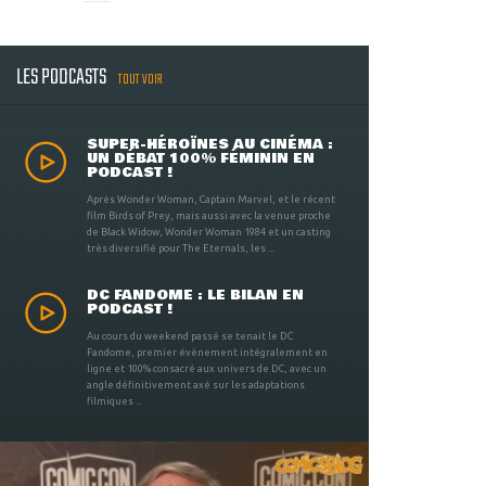
LES PODCASTS
TOUT VOIR
SUPER-HÉROÏNES AU CINÉMA :
UN DÉBAT 100% FÉMININ EN
PODCAST !
Après Wonder Woman, Captain Marvel, et le récent
film Birds of Prey, mais aussi avec la venue proche
de Black Widow, Wonder Woman 1984 et un casting
très diversifié pour The Eternals, les ...
DC FANDOME : LE BILAN EN
PODCAST !
Au cours du weekend passé se tenait le DC
Fandome, premier évènement intégralement en
ligne et 100% consacré aux univers de DC, avec un
angle définitivement axé sur les adaptations
filmiques ...