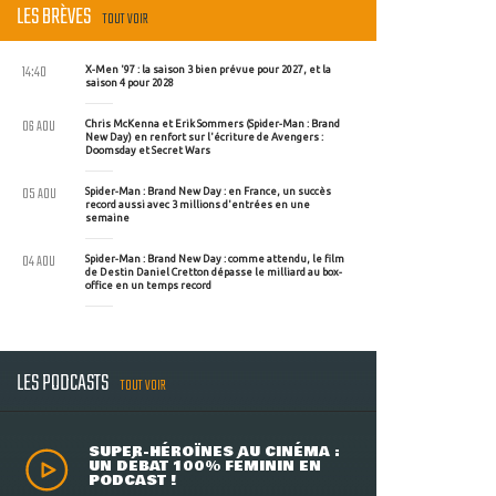
LES BRÈVES
TOUT VOIR
14:40
X-Men '97 : la saison 3 bien prévue pour 2027, et la
saison 4 pour 2028
06 AOU
Chris McKenna et Erik Sommers (Spider-Man : Brand
New Day) en renfort sur l'écriture de Avengers :
Doomsday et Secret Wars
05 AOU
Spider-Man : Brand New Day : en France, un succès
record aussi avec 3 millions d'entrées en une
semaine
04 AOU
Spider-Man : Brand New Day : comme attendu, le film
de Destin Daniel Cretton dépasse le milliard au box-
office en un temps record
LES PODCASTS
TOUT VOIR
SUPER-HÉROÏNES AU CINÉMA :
UN DÉBAT 100% FÉMININ EN
PODCAST !