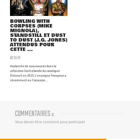
BOWLING WITH
CORPSES (MIKE
MIGNOLA),
STANDSTILL ET DUST
TO DUST (J.G. JONES)
ATTENDUS POUR
CETTE ...
ACTU VF
Avalanche de nouveautés dans la
collection Contrebande du catalogue
Delcourt en 2025. L'enseigne française a
récemment eu l'occasion ...
COMMENTAIRES
(
0
)
Vous devez être connecté pour participer