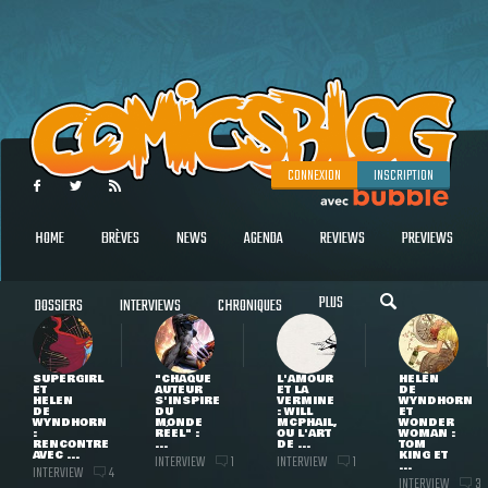
CONNEXION
INSCRIPTION
HOME
BRÈVES
NEWS
AGENDA
REVIEWS
PREVIEWS
PLUS
DOSSIERS
INTERVIEWS
CHRONIQUES
SUPERGIRL
"CHAQUE
L'AMOUR
HELEN
ET
AUTEUR
ET LA
DE
HELEN
S'INSPIRE
VERMINE
WYNDHORN
DE
DU
: WILL
ET
WYNDHORN
MONDE
MCPHAIL,
WONDER
:
RÉEL" :
OU L'ART
WOMAN :
RENCONTRE
...
DE ...
TOM
AVEC ...
KING ET
INTERVIEW
INTERVIEW
1
1
...
INTERVIEW
4
INTERVIEW
3