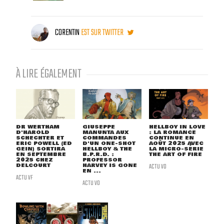
CORENTIN
EST SUR TWITTER
À LIRE ÉGALEMENT
DR WERTHAM
GIUSEPPE
HELLBOY IN LOVE
D'HAROLD
MANUNTA AUX
: LA ROMANCE
SCHECHTER ET
COMMANDES
CONTINUE EN
ERIC POWELL (ED
D'UN ONE-SHOT
AOÛT 2025 AVEC
GEIN) SORTIRA
HELLBOY & THE
LA MICRO-SÉRIE
EN SEPTEMBRE
B.P.R.D. :
THE ART OF FIRE
2025 CHEZ
PROFESSOR
DELCOURT
HARVEY IS GONE
ACTU VO
EN ...
ACTU VF
ACTU VO