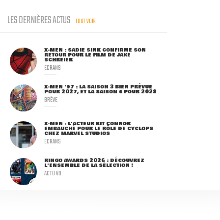
LES DERNIÈRES ACTUS
TOUT VOIR
X-MEN : SADIE SINK CONFIRME SON
RETOUR POUR LE FILM DE JAKE
SCHREIER
ECRANS
X-MEN '97 : LA SAISON 3 BIEN PRÉVUE
POUR 2027, ET LA SAISON 4 POUR 2028
BRÈVE
X-MEN : L'ACTEUR KIT CONNOR
EMBAUCHÉ POUR LE RÔLE DE CYCLOPS
CHEZ MARVEL STUDIOS
ECRANS
RINGO AWARDS 2026 : DÉCOUVREZ
L'ENSEMBLE DE LA SÉLECTION !
ACTU VO