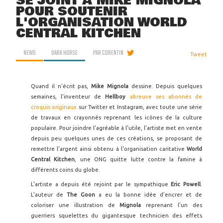
SE JOINT À MIKE MIGNOLA
POUR SOUTENIR
L'ORGANISATION WORLD
CENTRAL KITCHEN
NEWS
DARK HORSE
PAR
CORENTIN
Tweet
Quand il n'écrit pas,
Mike Mignola
dessine. Depuis quelques
semaines, l'inventeur de
Hellboy
abreuve ses abonnés de
croquis originaux
sur Twitter et Instagram, avec toute une série
de travaux en crayonnés reprenant les icônes de la culture
populaire. Pour joindre l'agréable à l'utile, l'artiste met en vente
depuis peu quelques unes de ces créations, se proposant de
remettre l'argent ainsi obtenu à l'organisation caritative
World
Central Kitchen
, une ONG quitte lutte contre la famine à
différents coins du globe.
L'artiste a depuis été rejoint par le sympathique
Eric Powell
.
L'auteur de
The Goon
a eu la bonne idée d'encrer et de
coloriser une illustration de
Mignola
reprenant l'un des
guerriers squelettes du gigantesque technicien des effets