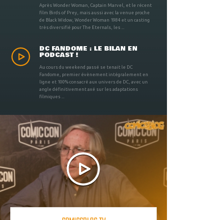
Après Wonder Woman, Captain Marvel, et le récent
film Birds of Prey, mais aussi avec la venue proche
de Black Widow, Wonder Woman 1984 et un casting
très diversifié pour The Eternals, les ...
DC FANDOME : LE BILAN EN
PODCAST !
Au cours du weekend passé se tenait le DC
Fandome, premier évènement intégralement en
ligne et 100% consacré aux univers de DC, avec un
angle définitivement axé sur les adaptations
filmiques ...