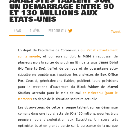
ANALYSTES TABLENT SUR
UN DÉMARRAGE ENTRE 90
ET 130 MILLIONS AUX
ETATS-UNIS
NEWS
CINÉMA
PAR
CORENTIN
Tweet
En dépit de l'épidémie de Coronavirus
qui s'abat actuellement
sur le monde
, et qui aura conduit la
MGM
à repousser de
plusieurs mois la sortie du prochain film de la saga
James Bond
(
No Time to Die
), l'effet de panique et de quarantaine auto-
stipulée ne semble pas inquiéter les analystes de
Box Office
Pro
. Ceux-ci, généralement fiables, publient leurs prévisions
pour le weekend d'ouverture du
Black Widow
de
Marvel
Studios
, attendu pour le mois de mai
et maintenu (pour le
moment)
en dépit de la situation sanitaire actuelle.
Les observateurs de cette enseigne tablent sur un démarrage
compris dans une fourchette de 90 à 130 millions, pour les trois
premiers jours d'exploitation aux Etats-Unis. Un score très
optimiste, basé en grande partie sur la puissance de la marque