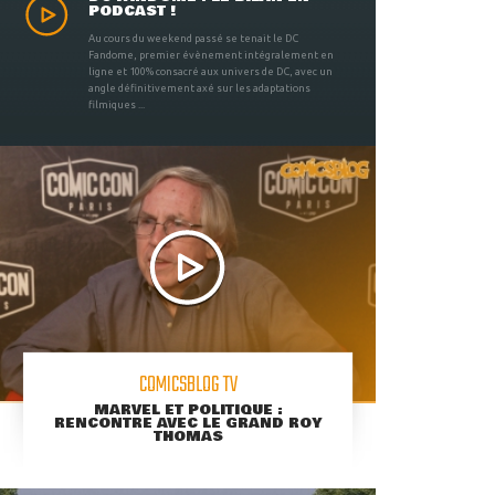
PODCAST !
Au cours du weekend passé se tenait le DC
Fandome, premier évènement intégralement en
ligne et 100% consacré aux univers de DC, avec un
angle définitivement axé sur les adaptations
filmiques ...
COMICSBLOG TV
MARVEL ET POLITIQUE :
RENCONTRE AVEC LE GRAND ROY
THOMAS