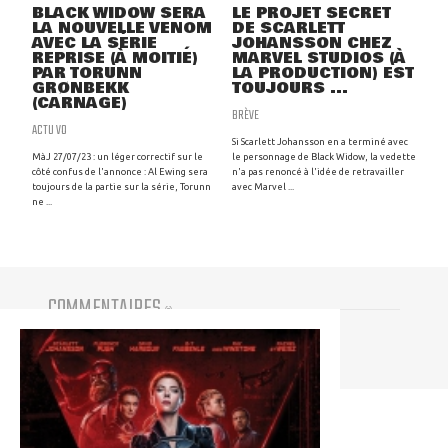
BLACK WIDOW SERA
LE PROJET SECRET
LA NOUVELLE VENOM
DE SCARLETT
AVEC LA SÉRIE
JOHANSSON CHEZ
REPRISE (À MOITIÉ)
MARVEL STUDIOS (À
PAR TORUNN
LA PRODUCTION) EST
GRØNBEKK
TOUJOURS ...
(CARNAGE)
BRÈVE
ACTU VO
Si Scarlett Johansson en a terminé avec
MàJ 27/07/23 : un léger correctif sur le
le personnage de Black Widow, la vedette
côté confus de l'annonce : Al Ewing sera
n'a pas renoncé à l'idée de retravailler
toujours de la partie sur la série, Torunn
avec Marvel ...
ne ...
COMMENTAIRES
(
0
)
Vous devez être connecté pour participer