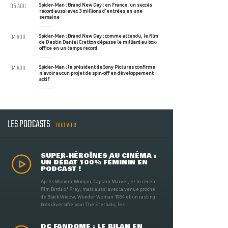
05 AOU
Spider-Man : Brand New Day : en France, un succès
record aussi avec 3 millions d'entrées en une
semaine
04 AOU
Spider-Man : Brand New Day : comme attendu, le film
de Destin Daniel Cretton dépasse le milliard au box-
office en un temps record
04 AOU
Spider-Man : le président de Sony Pictures confirme
n'avoir aucun projet de spin-off en développement
actif
LES PODCASTS
TOUT VOIR
SUPER-HÉROÏNES AU CINÉMA :
UN DÉBAT 100% FÉMININ EN
PODCAST !
Après Wonder Woman, Captain Marvel, et le récent
film Birds of Prey, mais aussi avec la venue proche
de Black Widow, Wonder Woman 1984 et un casting
très diversifié pour The Eternals, les ...
DC FANDOME : LE BILAN EN