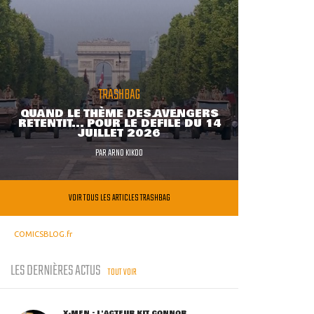
TRASHBAG
QUAND LE THÈME DES AVENGERS
RETENTIT... POUR LE DÉFILÉ DU 14
JUILLET 2026
PAR
ARNO KIKOO
VOIR TOUS LES ARTICLES TRASHBAG
COMICSBLOG.fr
LES DERNIÈRES ACTUS
TOUT VOIR
X-MEN : L'ACTEUR KIT CONNOR