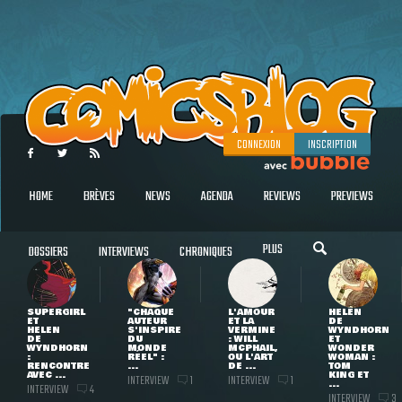
CONNEXION
INSCRIPTION
HOME
BRÈVES
NEWS
AGENDA
REVIEWS
PREVIEWS
PLUS
DOSSIERS
INTERVIEWS
CHRONIQUES
SUPERGIRL
"CHAQUE
L'AMOUR
HELEN
ET
AUTEUR
ET LA
DE
HELEN
S'INSPIRE
VERMINE
WYNDHORN
DE
DU
: WILL
ET
WYNDHORN
MONDE
MCPHAIL,
WONDER
:
RÉEL" :
OU L'ART
WOMAN :
RENCONTRE
...
DE ...
TOM
AVEC ...
KING ET
INTERVIEW
INTERVIEW
1
1
...
INTERVIEW
4
INTERVIEW
3