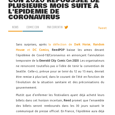
CON 2020 REPOUSSÉE DE
PLUSIEURS MOIS SUITE À
L'ÉPIDÉMIE DE
CORONAVIRUS
NEWS
COMIC CON
PAR
CORENTIN
Tweet
Sans surprises, après
la défection de
Dark Horse
,
Random
House
et
DC Comics
,
ReedPOP
baisse les armes devant
l'épidémie de Covid-19/Coronavirus en annonçant l'annulation
temporaire de la
Emerald City Comic Con 2020
. Les organisateurs
ne renoncent toutefois pas à l'idée de tenir la convention de
Seattle. Celle-ci, prévue pour se tenir du 12 au 15 mars, devrait
être remise à plus tard, dans le courant de l'été en fonction de
l'évolution de la situation sanitaire et des préconisations du
gouvernement.
Plutôt que d'enfermer les festivaliers ayant déjà acheté leurs
billets dans cet horizon incertain,
Reed
promet que l'ensemble
des billets seront remboursés dans les 30 jours suivant le
communiqué de presse officiel. En France, l'épidémie aura déjà