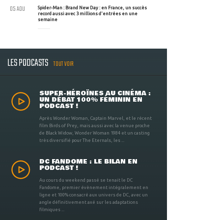
05 AOU
Spider-Man : Brand New Day : en France, un succès
record aussi avec 3 millions d'entrées en une
semaine
LES PODCASTS
TOUT VOIR
SUPER-HÉROÏNES AU CINÉMA :
UN DÉBAT 100% FÉMININ EN
PODCAST !
Après Wonder Woman, Captain Marvel, et le récent
film Birds of Prey, mais aussi avec la venue proche
de Black Widow, Wonder Woman 1984 et un casting
très diversifié pour The Eternals, les ...
DC FANDOME : LE BILAN EN
PODCAST !
Au cours du weekend passé se tenait le DC
Fandome, premier évènement intégralement en
ligne et 100% consacré aux univers de DC, avec un
angle définitivement axé sur les adaptations
filmiques ...