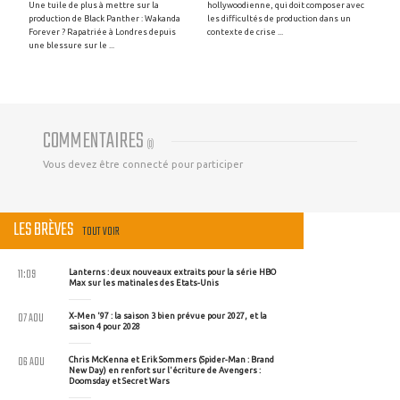
Une tuile de plus à mettre sur la
hollywoodienne, qui doit composer avec
production de Black Panther : Wakanda
les difficultés de production dans un
Forever ? Rapatriée à Londres depuis
contexte de crise ...
une blessure sur le ...
COMMENTAIRES
(
0
)
Vous devez être connecté pour participer
LES BRÈVES
TOUT VOIR
11:09
Lanterns : deux nouveaux extraits pour la série HBO
Max sur les matinales des Etats-Unis
07 AOU
X-Men '97 : la saison 3 bien prévue pour 2027, et la
saison 4 pour 2028
06 AOU
Chris McKenna et Erik Sommers (Spider-Man : Brand
New Day) en renfort sur l'écriture de Avengers :
Doomsday et Secret Wars