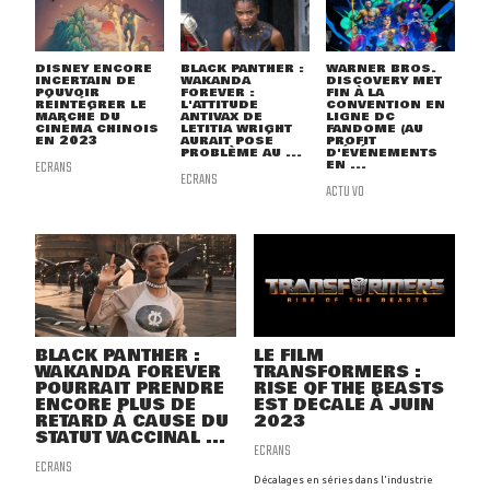
DISNEY ENCORE
BLACK PANTHER :
WARNER BROS.
INCERTAIN DE
WAKANDA
DISCOVERY MET
POUVOIR
FOREVER :
FIN À LA
RÉINTÉGRER LE
L'ATTITUDE
CONVENTION EN
MARCHÉ DU
ANTIVAX DE
LIGNE DC
CINÉMA CHINOIS
LETITIA WRIGHT
FANDOME (AU
EN 2023
AURAIT POSÉ
PROFIT
PROBLÈME AU ...
D'ÉVÉNEMENTS
ECRANS
EN ...
ECRANS
ACTU VO
BLACK PANTHER :
LE FILM
WAKANDA FOREVER
TRANSFORMERS :
POURRAIT PRENDRE
RISE OF THE BEASTS
ENCORE PLUS DE
EST DÉCALÉ À JUIN
RETARD À CAUSE DU
2023
STATUT VACCINAL ...
ECRANS
ECRANS
Décalages en séries dans l'industrie