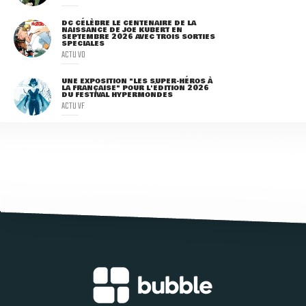
DC CÉLÈBRE LE CENTENAIRE DE LA
NAISSANCE DE JOE KUBERT EN
SEPTEMBRE 2026 AVEC TROIS SORTIES
SPÉCIALES
ACTU VO
UNE EXPOSITION "LES SUPER-HÉROS À
LA FRANÇAISE" POUR L'ÉDITION 2026
DU FESTIVAL HYPERMONDES
ACTU VF