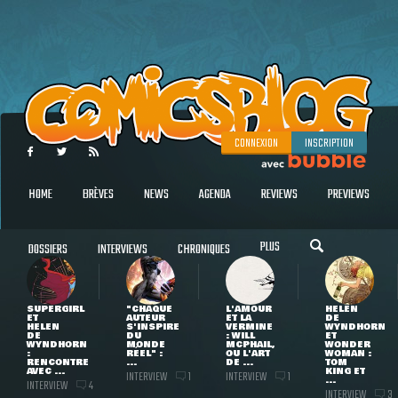
CONNEXION
INSCRIPTION
HOME
BRÈVES
NEWS
AGENDA
REVIEWS
PREVIEWS
PLUS
DOSSIERS
INTERVIEWS
CHRONIQUES
SUPERGIRL
"CHAQUE
L'AMOUR
HELEN
ET
AUTEUR
ET LA
DE
HELEN
S'INSPIRE
VERMINE
WYNDHORN
DE
DU
: WILL
ET
WYNDHORN
MONDE
MCPHAIL,
WONDER
:
RÉEL" :
OU L'ART
WOMAN :
RENCONTRE
...
DE ...
TOM
AVEC ...
KING ET
INTERVIEW
INTERVIEW
1
1
...
INTERVIEW
4
INTERVIEW
3