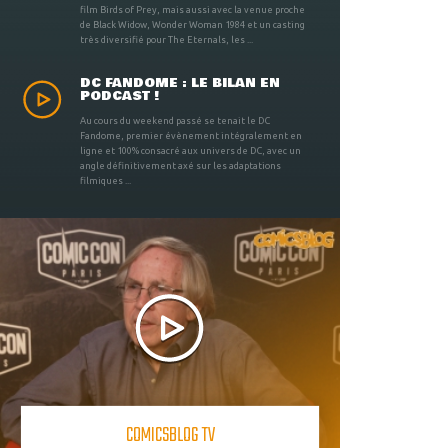
film Birds of Prey, mais aussi avec la venue proche
de Black Widow, Wonder Woman 1984 et un casting
très diversifié pour The Eternals, les ...
DC FANDOME : LE BILAN EN
PODCAST !
Au cours du weekend passé se tenait le DC
Fandome, premier évènement intégralement en
ligne et 100% consacré aux univers de DC, avec un
angle définitivement axé sur les adaptations
filmiques ...
COMICSBLOG TV