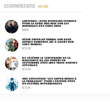
LES DERNIÈRES ACTUS
TOUT VOIR
LANTERNS : DEUX NOUVEAUX EXTRAITS
POUR LA SÉRIE HBO MAX SUR LES
MATINALES DES ETATS-UNIS
BRÈVE
KEVIN SMITH AU TRAVAIL SUR DEUX
AUTRES NUMÉROS JAY & SILENT BOB
CHEZ MARVEL
ACTU VO
DC CÉLÈBRE LE CENTENAIRE DE LA
NAISSANCE DE JOE KUBERT EN
SEPTEMBRE 2026 AVEC TROIS SORTIES
SPÉCIALES
ACTU VO
UNE EXPOSITION "LES SUPER-HÉROS À
LA FRANÇAISE" POUR L'ÉDITION 2026
DU FESTIVAL HYPERMONDES
ACTU VF