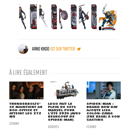
ARNO KIKOO
EST SUR TWITTER
À LIRE ÉGALEMENT
THUNDERBOLTS*
LEGO FAIT LE
SPIDER-MAN :
SE MAINTIENT AU
PLEIN DE SETS
BRAND NEW DAY
BOX-OFFICE ET
MARVEL POUR
AJOUTE LIZA
ATTEINT LES 272
L'ÉTÉ 2025 (AVEC
COLÓN-ZAYAS
M$
BEAUCOUP DE
(THE BEAR) À SON
SPIDER-MAN)
CASTING
ECRANS
GOODIES
ECRANS