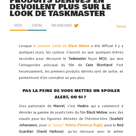
PRODUITS DÉRIVÉS EN
DÉVOILENT PLUS SUR LE
LOOK DE TASKMASTER
BRÈVE
CINÉMA
PAR
ARNO KIKOO
Tweet
Lorsque
le premier
trailer
de
Black Widow
a été diffusé il y a
quelques jours, les curieux n'auront eu que quelques brèves
secondes pour découvrir le
Taskmaster
façon
MCU
, qui sera
l'antagoniste principal du film de
Cate Shortland
. Fort
heureusement, les premiers produits dérivés sont de sortie, et
permettront d'en connaître un peu plus.
PAS LA PEINE DE VOUS METTRE UN SPOILER
ALERT, OU SI ?
Gros partenaire de
Marvel
, c'est
Hasbro
qui a commencé à
dévoiler sa gamme de jouets tirés du film
Black Widow
, avec des
visuels pour les figurines dérivées de l'héroïne-titre (
Scarlett
Johansson
), pour
sa "soeur"
Yelena
(
Florence Pugh
)
, pour le
Red
Guardian
(
David Harbour
), qu'on retrouve avec le même