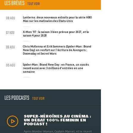
LES BRÈVES
TOUT VOIR
08 AOU
Lanterns : deux nouveaux extraits pour la série HBO
Max sur les matinales des Etats-Unis
07 AOU
X-Men '97 : la saison 3 bien prévue pour 2027, et la
saison 4 pour 2028
06 AOU
Chris McKenna et Erik Sommers (Spider-Man : Brand
New Day) en renfort sur l'écriture de Avengers :
Doomsday et Secret Wars
05 AOU
Spider-Man : Brand New Day : en France, un succès
record aussi avec 3 millions d'entrées en une
semaine
LES PODCASTS
TOUT VOIR
SUPER-HÉROÏNES AU CINÉMA :
UN DÉBAT 100% FÉMININ EN
PODCAST !
Après Wonder Woman, Captain Marvel, et le récent