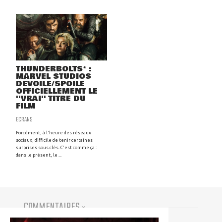
THUNDERBOLTS* :
MARVEL STUDIOS
DÉVOILE/SPOILE
OFFICIELLEMENT LE
''VRAI'' TITRE DU
FILM
ECRANS
Forcément, à l'heure des réseaux
sociaux, difficile de tenir certaines
surprises sous clés. C'est comme ça :
dans le présent, le ...
COMMENTAIRES
(
0
)
Vous devez être connecté pour participer