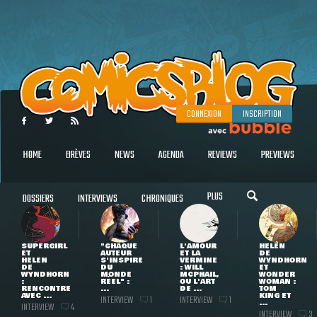
CONNEXION
INSCRIPTION
HOME
BRÈVES
NEWS
AGENDA
REVIEWS
PREVIEWS
PLUS
DOSSIERS
INTERVIEWS
CHRONIQUES
SUPERGIRL
"CHAQUE
L'AMOUR
HELEN
ET
AUTEUR
ET LA
DE
HELEN
S'INSPIRE
VERMINE
WYNDHORN
DE
DU
: WILL
ET
WYNDHORN
MONDE
MCPHAIL,
WONDER
:
RÉEL" :
OU L'ART
WOMAN :
RENCONTRE
...
DE ...
TOM
AVEC ...
KING ET
INTERVIEW
INTERVIEW
1
1
...
INTERVIEW
4
INTERVIEW
3