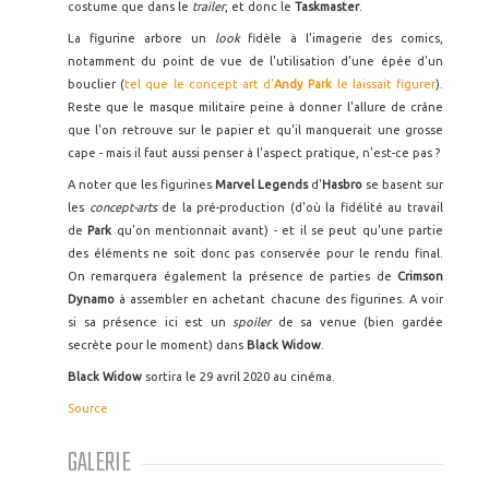
costume que dans le
trailer
, et donc le
Taskmaster
.
La figurine arbore un
look
fidèle à l'imagerie des comics,
notamment du point de vue de l'utilisation d'une épée d'un
bouclier (
tel que le concept art d'
Andy Park
le laissait figurer
).
Reste que le masque militaire peine à donner l'allure de crâne
que l'on retrouve sur le papier et qu'il manquerait une grosse
cape - mais il faut aussi penser à l'aspect pratique, n'est-ce pas ?
A noter que les figurines
Marvel Legends
d'
Hasbro
se basent sur
les
concept-arts
de la pré-production (d'où la fidélité au travail
de
Park
qu'on mentionnait avant) - et il se peut qu'une partie
des éléments ne soit donc pas conservée pour le rendu final.
On remarquera également la présence de parties de
Crimson
Dynamo
à assembler en achetant chacune des figurines. A voir
si sa présence ici est un
spoiler
de sa venue (bien gardée
secrète pour le moment) dans
Black Widow
.
Black Widow
sortira le 29 avril 2020 au cinéma.
Source
GALERIE