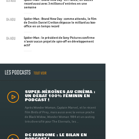
05 AOU
record aussi avec 3 millions d'entrées en une
semaine
04 AOU
Spider-Man : Brand New Day : comme attendu, le film
de Destin Daniel Cretton dépasse le milliard au box-
office en un temps record
04 AOU
Spider-Man : le président de Sony Pictures confirme
n'avoir aucun projet de spin-off en développement
actif
LES PODCASTS
TOUT VOIR
SUPER-HÉROÏNES AU CINÉMA :
UN DÉBAT 100% FÉMININ EN
PODCAST !
Après Wonder Woman, Captain Marvel, et le récent
film Birds of Prey, mais aussi avec la venue proche
de Black Widow, Wonder Woman 1984 et un casting
très diversifié pour The Eternals, les ...
DC FANDOME : LE BILAN EN
PODCAST !