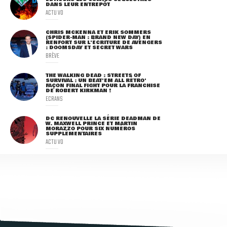
DANS LEUR ENTREPÔT
ACTU VO
CHRIS MCKENNA ET ERIK SOMMERS
(SPIDER-MAN : BRAND NEW DAY) EN
RENFORT SUR L'ÉCRITURE DE AVENGERS
: DOOMSDAY ET SECRET WARS
BRÈVE
THE WALKING DEAD : STREETS OF
SURVIVAL : UN BEAT'EM ALL RÉTRO'
FAÇON FINAL FIGHT POUR LA FRANCHISE
DE ROBERT KIRKMAN !
ECRANS
DC RENOUVELLE LA SÉRIE DEADMAN DE
W. MAXWELL PRINCE ET MARTIN
MORAZZO POUR SIX NUMÉROS
SUPPLÉMENTAIRES
ACTU VO