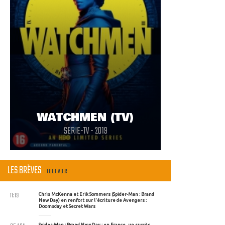
WATCHMEN (TV)
SERIE-TV - 2019
LES BRÈVES
TOUT VOIR
11:19
Chris McKenna et Erik Sommers (Spider-Man : Brand
New Day) en renfort sur l'écriture de Avengers :
Doomsday et Secret Wars
Spider-Man : Brand New Day : en France, un succès