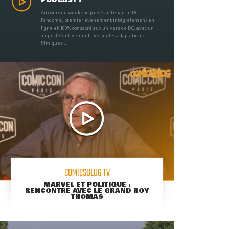
Au cours du weekend passé se tenait le DC
Fandome, premier évènement intégralement en
ligne et 100% consacré aux univers de DC, avec un
angle définitivement axé sur les adaptations
filmiques ...
COMICSBLOG TV
MARVEL ET POLITIQUE :
RENCONTRE AVEC LE GRAND ROY
THOMAS