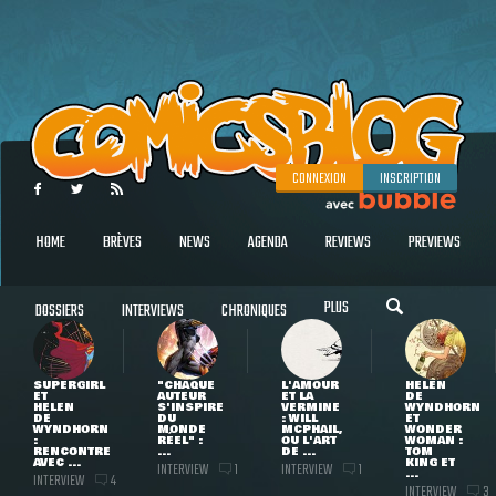
CONNEXION
INSCRIPTION
HOME
BRÈVES
NEWS
AGENDA
REVIEWS
PREVIEWS
PLUS
DOSSIERS
INTERVIEWS
CHRONIQUES
SUPERGIRL
"CHAQUE
L'AMOUR
HELEN
ET
AUTEUR
ET LA
DE
HELEN
S'INSPIRE
VERMINE
WYNDHORN
DE
DU
: WILL
ET
WYNDHORN
MONDE
MCPHAIL,
WONDER
:
RÉEL" :
OU L'ART
WOMAN :
RENCONTRE
...
DE ...
TOM
AVEC ...
KING ET
INTERVIEW
INTERVIEW
1
1
...
INTERVIEW
4
INTERVIEW
3