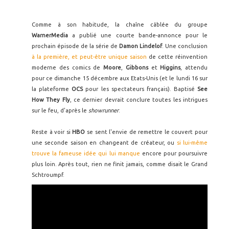
Comme à son habitude, la chaîne câblée du groupe
WarnerMedia
a publié une courte bande-annonce pour le
prochain épisode de la série de
Damon Lindelof
. Une conclusion
à la première, et peut-être unique saison
de cette réinvention
moderne des comics de
Moore
,
Gibbons
et
Higgins
, attendu
pour ce dimanche 15 décembre aux Etats-Unis (et le lundi 16 sur
la plateforme
OCS
pour les spectateurs français). Baptisé
See
How They Fly
, ce dernier devrait conclure toutes les intrigues
sur le feu, d'après le
showrunner
.
Reste à voir si
HBO
se sent l'envie de remettre le couvert pour
une seconde saison en changeant de créateur, ou
si lui-même
trouve la fameuse idée qui lui manque
encore pour poursuivre
plus loin. Après tout, rien ne finit jamais, comme disait le Grand
Schtroumpf.