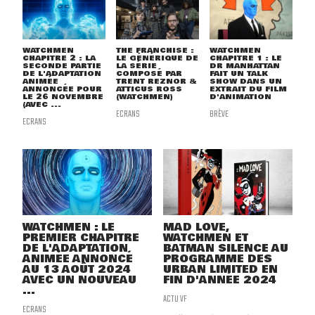
WATCHMEN
THE FRANCHISE :
WATCHMEN
CHAPITRE 2 : LA
LE GÉNÉRIQUE DE
CHAPITRE 1 : LE
SECONDE PARTIE
LA SÉRIE
DR MANHATTAN
DE L'ADAPTATION
COMPOSÉ PAR
FAIT UN TALK
ANIMÉE
TRENT REZNOR &
SHOW DANS UN
ANNONCÉE POUR
ATTICUS ROSS
EXTRAIT DU FILM
LE 26 NOVEMBRE
(WATCHMEN)
D'ANIMATION
(AVEC ...
ECRANS
BRÈVE
ECRANS
WATCHMEN : LE
MAD LOVE,
PREMIER CHAPITRE
WATCHMEN ET
DE L'ADAPTATION
BATMAN SILENCE AU
ANIMÉE ANNONCÉ
PROGRAMME DES
AU 13 AOÛT 2024
URBAN LIMITED EN
AVEC UN NOUVEAU
FIN D'ANNÉE 2024
...
ACTU VF
ECRANS