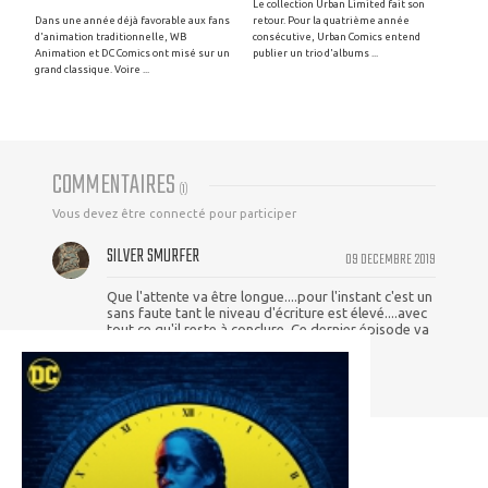
Le collection Urban Limited fait son
Dans une année déjà favorable aux fans
retour. Pour la quatrième année
d'animation traditionnelle, WB
consécutive, Urban Comics entend
Animation et DC Comics ont misé sur un
publier un trio d'albums ...
grand classique. Voire ...
COMMENTAIRES
(
1
)
Vous devez être connecté pour participer
SILVER SMURFER
09 DECEMBRE 2019
Que l'attente va être longue....pour l'instant c'est un
sans faute tant le niveau d'écriture est élevé....avec
tout ce qu'il reste à conclure, Ce dernier épisode va
être dantesque !