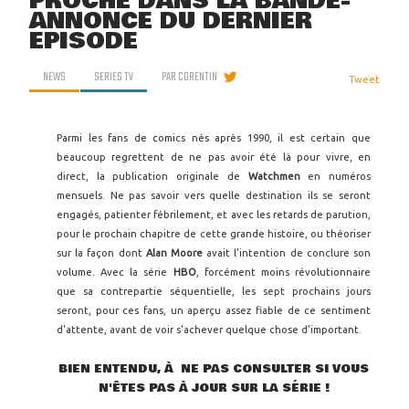
PROCHE DANS LA BANDE-
ANNONCE DU DERNIER
ÉPISODE
NEWS
SERIES TV
PAR
CORENTIN
Tweet
Parmi les fans de comics nés après 1990, il est certain que
beaucoup regrettent de ne pas avoir été là pour vivre, en
direct, la publication originale de
Watchmen
en numéros
mensuels. Ne pas savoir vers quelle destination ils se seront
engagés, patienter fébrilement, et avec les retards de parution,
pour le prochain chapitre de cette grande histoire, ou théoriser
sur la façon dont
Alan Moore
avait l'intention de conclure son
volume. Avec la série
HBO
, forcément moins révolutionnaire
que sa contrepartie séquentielle, les sept prochains jours
seront, pour ces fans, un aperçu assez fiable de ce sentiment
d'attente, avant de voir s'achever quelque chose d'important.
BIEN ENTENDU, À NE PAS CONSULTER SI VOUS
N'ÊTES PAS À JOUR SUR LA SÉRIE !