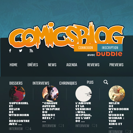
CONNEXION
INSCRIPTION
HOME
BRÈVES
NEWS
AGENDA
REVIEWS
PREVIEWS
PLUS
DOSSIERS
INTERVIEWS
CHRONIQUES
SUPERGIRL
"CHAQUE
L'AMOUR
HELEN
ET
AUTEUR
ET LA
DE
HELEN
S'INSPIRE
VERMINE
WYNDHORN
DE
DU
: WILL
ET
WYNDHORN
MONDE
MCPHAIL,
WONDER
:
RÉEL" :
OU L'ART
WOMAN :
RENCONTRE
...
DE ...
TOM
AVEC ...
KING ET
INTERVIEW
INTERVIEW
1
1
...
INTERVIEW
4
INTERVIEW
3