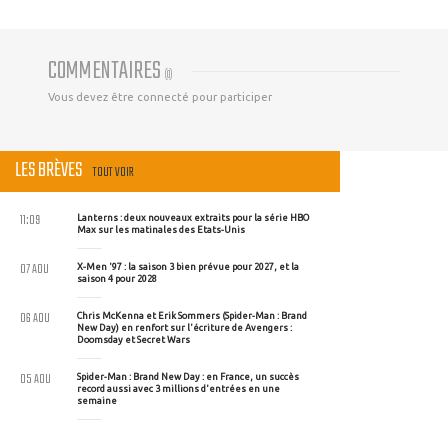
COMMENTAIRES
(
0
)
Vous devez être connecté pour participer
LES BRÈVES
TOUT VOIR
11:09
Lanterns : deux nouveaux extraits pour la série HBO
Max sur les matinales des Etats-Unis
07 AOU
X-Men '97 : la saison 3 bien prévue pour 2027, et la
saison 4 pour 2028
06 AOU
Chris McKenna et Erik Sommers (Spider-Man : Brand
New Day) en renfort sur l'écriture de Avengers :
Doomsday et Secret Wars
05 AOU
Spider-Man : Brand New Day : en France, un succès
record aussi avec 3 millions d'entrées en une
semaine