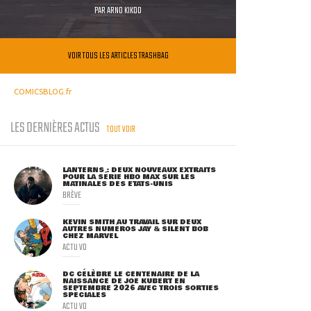
PAR
ARNO KIKOO
VOIR TOUS LES ARTICLES TRASHBAG
COMICSBLOG.fr
LES DERNIÈRES ACTUS
TOUT VOIR
LANTERNS : DEUX NOUVEAUX EXTRAITS
POUR LA SÉRIE HBO MAX SUR LES
MATINALES DES ETATS-UNIS
BRÈVE
KEVIN SMITH AU TRAVAIL SUR DEUX
AUTRES NUMÉROS JAY & SILENT BOB
CHEZ MARVEL
ACTU VO
DC CÉLÈBRE LE CENTENAIRE DE LA
NAISSANCE DE JOE KUBERT EN
SEPTEMBRE 2026 AVEC TROIS SORTIES
SPÉCIALES
ACTU VO