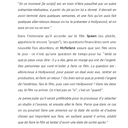
"
En ce moment [le script] est en train d'être peaufiné par un autre
scénariste-réalisateur, à partir du jet qu'on lui a donné. Il devrait en
avoir terminé dans quelques semaines, et une fois qu'on aura fait
quelques aller-retours dessus on ira le présenter à Hollywood, et on
aura un oui ou un non."
Dans l'interview qu'il accorde sur le film
Spawn
(ou plutôt,
appelons le encore "projet"), les questions financières sont une
nouvelle fois abordées, et
McFarlane
assure que son film verra
le jour - ce n'est qu'une question de temps pour lui. "
Voilà ce
que je peux vous dire : il y a des gens en marge qui ont de l'argent.
Des personnes qui vont m'aider à faire ce film. La question est :
allons-nous à Hollywood, pour passer un deal avec eux, rentrer en
production, et faire un retour ? Ou bien est-ce que je prends l'argent
de l'extérieur, fais le film, puis vais voir Hollywood ? Dans les deux
cas, le film va arriver. Ce n'est pas un "si", c'est un "quand".
Je pense juste qu'il serait préférable pour le processus d'y attacher
un studio à l'avance, et ensuite aller le faire. Parce que dans ce cas
on ou pourrait faire une annonce sur la date de sortie et d'autres
choses qui importent aux fans, en sachant quand il arrive, plutôt
que de faire le film et tenter d'avoir une date de sortie après."