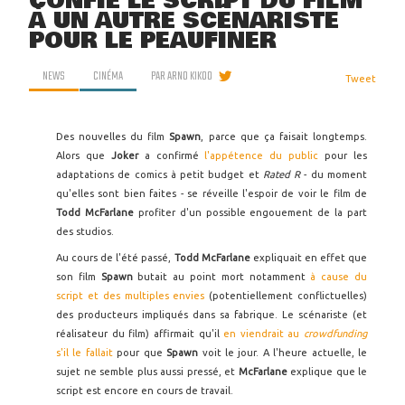
CONFIE LE SCRIPT DU FILM
À UN AUTRE SCÉNARISTE
POUR LE PEAUFINER
NEWS
CINÉMA
PAR
ARNO KIKOO
Tweet
Des nouvelles du film
Spawn
, parce que ça faisait longtemps.
Alors que
Joker
a confirmé
l'appétence du public
pour les
adaptations de comics à petit budget et
Rated R
- du moment
qu'elles sont bien faites - se réveille l'espoir de voir le film de
Todd McFarlane
profiter d'un possible engouement de la part
des studios.
Au cours de l'été passé,
Todd McFarlane
expliquait en effet que
son film
Spawn
butait au point mort notamment
à cause du
script et des multiples envies
(potentiellement conflictuelles)
des producteurs impliqués dans sa fabrique. Le scénariste (et
réalisateur du film) affirmait qu'il
en viendrait au
crowdfunding
s'il le fallait
pour que
Spawn
voit le jour. A l'heure actuelle, le
sujet ne semble plus aussi pressé, et
McFarlane
explique que le
script est encore en cours de travail.