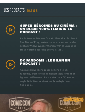
LES PODCASTS
TOUT VOIR
SUPER-HÉROÏNES AU CINÉMA :
UN DÉBAT 100% FÉMININ EN
PODCAST !
Après Wonder Woman, Captain Marvel, et le récent
film Birds of Prey, mais aussi avec la venue proche
de Black Widow, Wonder Woman 1984 et un casting
très diversifié pour The Eternals, les ...
DC FANDOME : LE BILAN EN
PODCAST !
Au cours du weekend passé se tenait le DC
Fandome, premier évènement intégralement en
ligne et 100% consacré aux univers de DC, avec un
angle définitivement axé sur les adaptations
filmiques ...