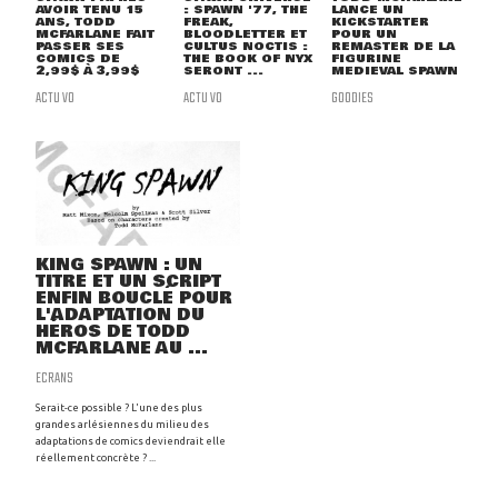
AVOIR TENU 15
: SPAWN '77, THE
LANCE UN
ANS, TODD
FREAK,
KICKSTARTER
MCFARLANE FAIT
BLOODLETTER ET
POUR UN
PASSER SES
CULTUS NOCTIS :
REMASTER DE LA
COMICS DE
THE BOOK OF NYX
FIGURINE
2,99$ À 3,99$
SERONT ...
MEDIEVAL SPAWN
ACTU VO
ACTU VO
GOODIES
KING SPAWN : UN
TITRE ET UN SCRIPT
ENFIN BOUCLÉ POUR
L'ADAPTATION DU
HÉROS DE TODD
MCFARLANE AU ...
ECRANS
Serait-ce possible ? L'une des plus
grandes arlésiennes du milieu des
adaptations de comics deviendrait elle
réellement concrète ? ...