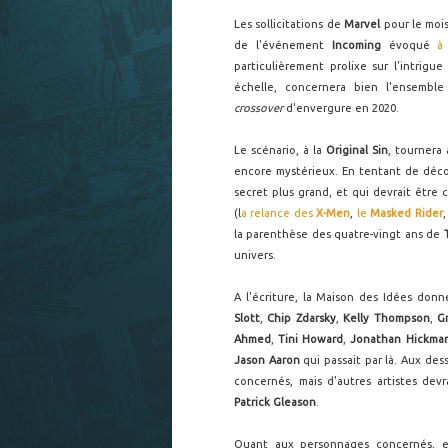
Les sollicitations de
Marvel
pour le mois
de l'événement
Incoming
évoqué
à
particulièrement prolixe sur l'intrig
échelle, concernera bien l'ensemb
crossover
d'envergure en 2020.
Le scénario, à la
Original Sin
, tournera
encore mystérieux. En tentant de décou
secret plus grand, et qui devrait êtr
(l
a relance des
X-Men
,
le
Masked Rider
,
la parenthèse des quatre-vingt ans de
univers.
A l'écriture, la Maison des Idées donn
Slott
,
Chip Zdarsky
,
Kelly Thompson
,
G
Ahmed
,
Tini Howard
,
Jonathan Hickm
Jason Aaron
qui passait par là. Aux des
concernés, mais d'autres artistes dev
Patrick Gleason
.
Quant aux personnages concernés, 