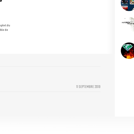
S
mplet du
ible de
11 SEPTEMBRE 2019