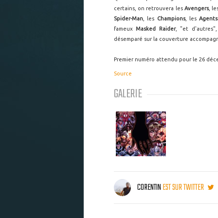
certains, on retrouvera les
Avengers
, l
Spider-Man
, les
Champions
, les
Agents
fameux
Masked
Raider
, "et d'autres"
désemparé sur la couverture accompag
Premier numéro attendu pour le 26 dé
Source
GALERIE
CORENTIN
EST SUR TWITTER