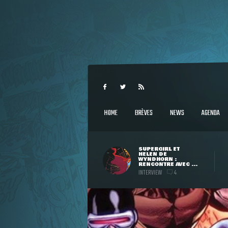
HOME
BRÈVES
NEWS
AGENDA
SUPERGIRL ET
HELEN DE
WYNDHORN :
RENCONTRE AVEC ...
INTERVIEW
4