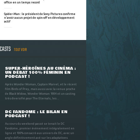
office en un temps record
Spider-Man : le président de Sony Pictures confirme
n'avoir aucun projet de spin-off en développement
actif
DCASTS
TOUT VOIR
SUPER-HÉROÏNES AU CINÉMA :
UN DÉBAT 100% FÉMININ EN
PODCAST !
Après Wonder Woman, Captain Marvel, et le récent
film Birds of Prey, mais aussi avec la venue proche
de Black Widow, Wonder Woman 1984 et un casting
très diversifié pour The Eternals, les ...
DC FANDOME : LE BILAN EN
PODCAST !
Au cours du weekend passé se tenait le DC
Fandome, premier évènement intégralement en
ligne et 100% consacré aux univers de DC, avec un
angle définitivement axé sur les adaptations