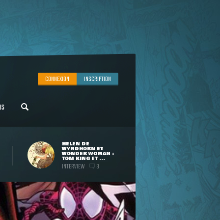
CONNEXION
INSCRIPTION
US
HELEN DE
WYNDHORN ET
WONDER WOMAN :
TOM KING ET ...
INTERVIEW
3