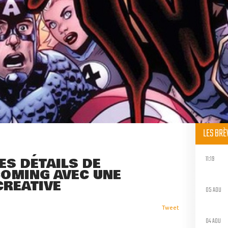
LES BR
11:19
ES DÉTAILS DE
COMING AVEC UNE
CRÉATIVE
05 AOU
Tweet
04 AOU