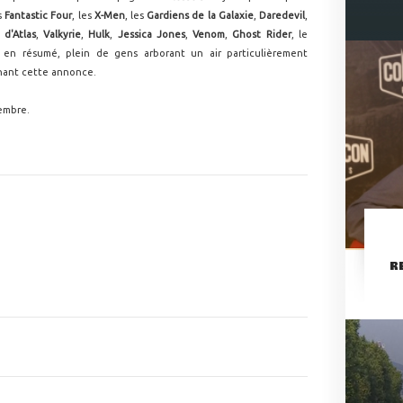
es
Fantastic Four
, les
X-Men
, les
Gardiens de la Galaxie
,
Daredevil
,
 d'Atlas
,
Valkyrie
,
Hulk
,
Jessica Jones
,
Venom
,
Ghost Rider
, le
, en résumé, plein de gens arborant un air particulièrement
nant cette annonce.
cembre.
R