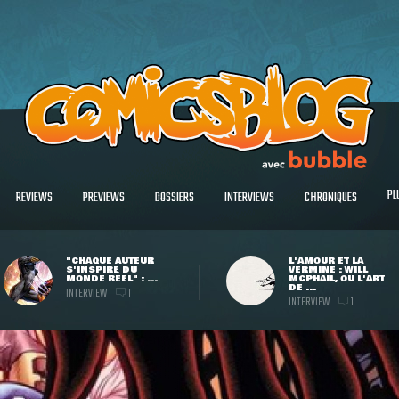
PL
REVIEWS
PREVIEWS
DOSSIERS
INTERVIEWS
CHRONIQUES
"CHAQUE AUTEUR
L'AMOUR ET LA
S'INSPIRE DU
VERMINE : WILL
MONDE RÉEL" : ...
MCPHAIL, OU L'ART
DE ...
INTERVIEW
1
INTERVIEW
1