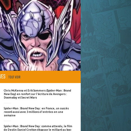
ÈVES
TOUT VOIR
Chris McKenna et Erik Sommers (Spider-Man : Brand
New Day) en renfort sur l'écriture de Avengers :
Doomsday et Secret Wars
Spider-Man : Brand New Day : en France, un succès
record aussi avec 3 millions d'entrées en une
semaine
Spider-Man : Brand New Day : comme attendu, le film
de Destin Daniel Cretton dépasse le milliard au box-