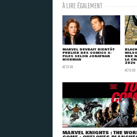
À LIRE ÉGALEMENT
MARVEL DEVRAIT BIENTÔT
BLACK
PUBLIER DES COMICS X-
WILSO
FILES SELON JONATHAN
UNE N
HICKMAN
LA CH
2025
ACTU VO
ACTU VO
MARVEL KNIGHTS : THE WOR