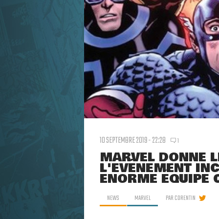
10 SEPTEMBRE 2019 - 22:28
1
MARVEL DONNE L
L'ÉVÉNEMENT IN
ÉNORME ÉQUIPE 
NEWS
MARVEL
PAR
CORENTIN