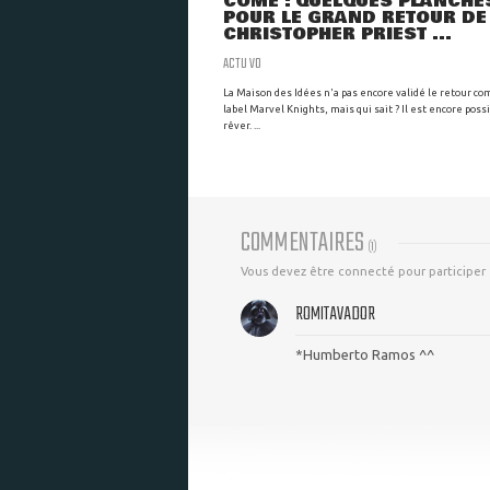
COME : QUELQUES PLANCHE
POUR LE GRAND RETOUR DE
CHRISTOPHER PRIEST ...
ACTU VO
La Maison des Idées n'a pas encore validé le retour co
label Marvel Knights, mais qui sait ? Il est encore poss
rêver. ...
COMMENTAIRES
(
1
)
Vous devez être connecté pour participer
ROMITAVADOR
*Humberto Ramos ^^