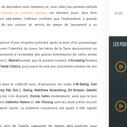
 de décembre sont tombées, et, avec elles, les premiers détails
04 AOU
 maintes et maintes reprises
ces derniers jours. Sans être
ue en elle-même, l'éditeur confirme que l'événement, à grande
le de son univers et servira de rampe de lancement à un
LES PO
 autour d'une enquête policière après la mort d'un personnage
vrir l'identité du tueur, les héros de la Terre découvriront un
e connecté à l'ensemble des grands événements de cette année
 etc).
Marvel
promet que le premier numéro d'
Incoming
fermera
Timely Comics
, pour paver la voie aux prochaines années de son
e dans le collectif avec, d'annoncés, les noms d'
Al Ewing
,
Dan
reg Pak
,
Eve L. Ewing
,
Matthew Rosenberg
,
Ed Brisson
,
Saladin
an
(on s'en doutait),
Donny Cates
évidemment, ainsi que le bon
sins
Umberto Ramos
et
Jim Cheung
sont les seuls à être encore
raient suivre. La première couverture est quant à elle signée
en plus de l'ample campagne de
teasers
déjà explicite pour