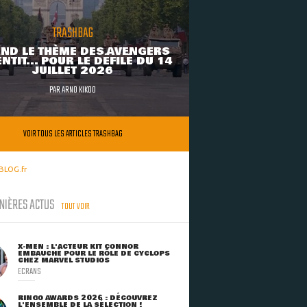
TRASHBAG
ND LE THÈME DES AVENGERS
NTIT... POUR LE DÉFILÉ DU 14
JUILLET 2026
PAR
ARNO KIKOO
VOIR TOUS LES ARTICLES TRASHBAG
BLOG.fr
NIÈRES ACTUS
TOUT VOIR
X-MEN : L'ACTEUR KIT CONNOR
EMBAUCHÉ POUR LE RÔLE DE CYCLOPS
CHEZ MARVEL STUDIOS
ECRANS
RINGO AWARDS 2026 : DÉCOUVREZ
L'ENSEMBLE DE LA SÉLECTION !