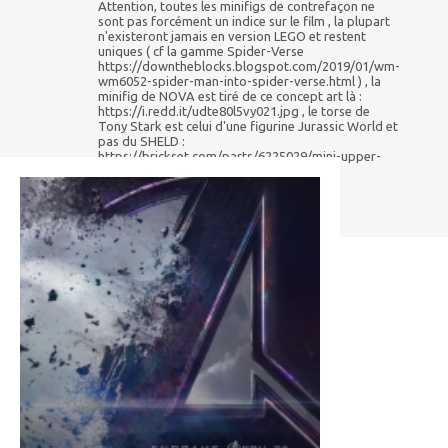
Attention, toutes les minifigs de contrefaçon ne
sont pas forcément un indice sur le film , la plupart
n'existeront jamais en version LEGO et restent
uniques ( cf la gamme Spider-Verse
https://downtheblocks.blogspot.com/2019/01/wm-
wm6052-spider-man-into-spider-verse.html ) , la
minifig de NOVA est tiré de ce concept art là :
https://i.redd.it/udte80l5vy021.jpg , le torse de
Tony Stark est celui d'une figurine Jurassic World et
pas du SHELD :
https://brickset.com/parts/6225029/mini-upper-
part-no-4298