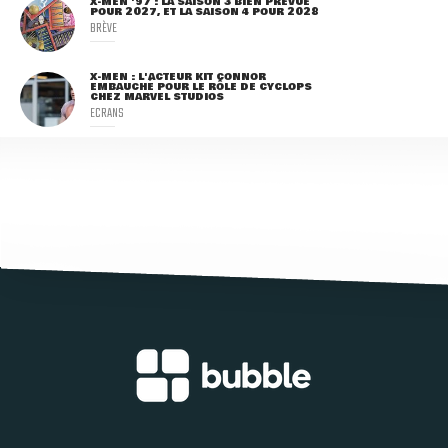
X-MEN '97 : LA SAISON 3 BIEN PRÉVUE
POUR 2027, ET LA SAISON 4 POUR 2028
BRÈVE
X-MEN : L'ACTEUR KIT CONNOR
EMBAUCHÉ POUR LE RÔLE DE CYCLOPS
CHEZ MARVEL STUDIOS
ECRANS