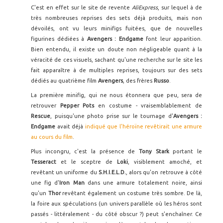
C'est en effet sur le site de revente
AliExpress
, sur lequel à de
très nombreuses reprises des sets déjà produits, mais non
dévoilés, ont vu leurs minifigs fuitées, que de nouvelles
figurines dédiées à
Avengers : Endgame
font leur apparition.
Bien entendu, il existe un doute non négligeable quant à la
véracité de ces visuels, sachant qu'une recherche sur le site les
fait apparaître à de multiples reprises, toujours sur des sets
dédiés au quatrième film
Avengers
, des frères
Russo
.
La première minifig, qui ne nous étonnera que peu, sera de
retrouver
Pepper Pots
en costume - vraisemblablement de
Rescue
, puisqu'une photo prise sur le tournage d'
Avengers :
Endgame
avait déjà
indiqué que l'héroïne revêtirait une armure
au cours du film
.
Plus incongru, c'est la présence de
Tony Stark
portant le
Tesseract
et le sceptre de
Loki
, visiblement amoché, et
revêtant un uniforme du
S.H.I.E.L.D.
, alors qu'on retrouve à côté
une fig d'
Iron Man
dans une armure totalement noire, ainsi
qu'un
Thor
revêtant également un costume très sombre. De là,
la foire aux spéculations (un univers parallèle où les héros sont
passés - littéralement - du côté obscur ?) peut s'enchaîner. Ce