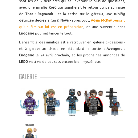
sont les deux dernières qui soulèveront le plus de questions,
avec une minifig
Korg
qui signifierait le retour du personnage
de
Thor : Ragnarok
- et la cerise sur le gâteau, une minifig
détaillée dédiée à (un ?)
Nova
- après tout,
Adam McKay
pensait
qu'un film sur lui est en préparation
, et une survenue dans
Endgame
pourrait lancer le tout.
L'ensemble des minifigs est à retrouver en galerie ci-dessous -
et à garder au chaud en attendant la sortie d'
Avengers :
Endgame
le 24 avril prochain, et les prochaines annonces de
LEGO
vis à vis de ces sets encore bien mystérieux.
GALERIE