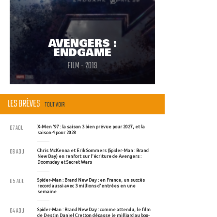
AVENGERS :
ENDGAME
FILM - 2019
LES BRÈVES
TOUT VOIR
07 AOU
X-Men '97 : la saison 3 bien prévue pour 2027, et la
saison 4 pour 2028
06 AOU
Chris McKenna et Erik Sommers (Spider-Man : Brand
New Day) en renfort sur l'écriture de Avengers :
Doomsday et Secret Wars
05 AOU
Spider-Man : Brand New Day : en France, un succès
record aussi avec 3 millions d'entrées en une
semaine
04 AOU
Spider-Man : Brand New Day : comme attendu, le film
de Destin Daniel Cretton dépasse le milliard au box-