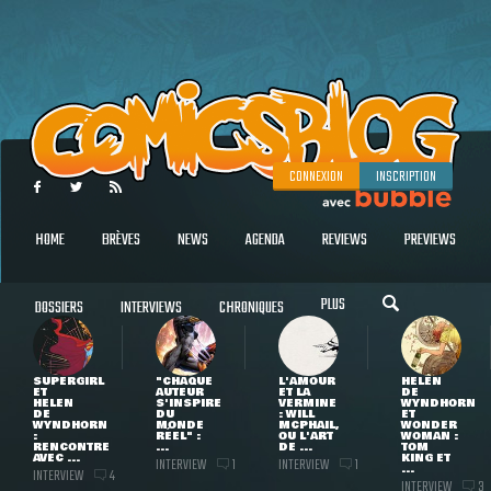
CONNEXION
INSCRIPTION
HOME
BRÈVES
NEWS
AGENDA
REVIEWS
PREVIEWS
PLUS
DOSSIERS
INTERVIEWS
CHRONIQUES
SUPERGIRL
"CHAQUE
L'AMOUR
HELEN
ET
AUTEUR
ET LA
DE
HELEN
S'INSPIRE
VERMINE
WYNDHORN
DE
DU
: WILL
ET
WYNDHORN
MONDE
MCPHAIL,
WONDER
:
RÉEL" :
OU L'ART
WOMAN :
RENCONTRE
...
DE ...
TOM
AVEC ...
KING ET
INTERVIEW
INTERVIEW
1
1
...
INTERVIEW
4
INTERVIEW
3