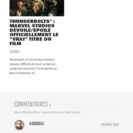
THUNDERBOLTS* :
MARVEL STUDIOS
DÉVOILE/SPOILE
OFFICIELLEMENT LE
''VRAI'' TITRE DU
FILM
ECRANS
Forcément, à l'heure des réseaux
sociaux, difficile de tenir certaines
surprises sous clés. C'est comme ça :
dans le présent, le ...
COMMENTAIRES
(
1
)
Vous devez être connecté pour participer
HANNIBAL
09 AVRIL 2019