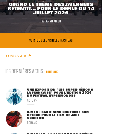
QUAND LE THÈME DES AVENGERS
RETENTIT... POUR LE DÉFILÉ DU 14
JUILLET 2026
PAR
ARNO KIKOO
VOIR TOUS LES ARTICLES TRASHBAG
COMICSBLOG.fr
LES DERNIÈRES ACTUS
TOUT VOIR
UNE EXPOSITION "LES SUPER-HÉROS À
LA FRANÇAISE" POUR L'ÉDITION 2026
DU FESTIVAL HYPERMONDES
ACTU VF
X-MEN : SADIE SINK CONFIRME SON
RETOUR POUR LE FILM DE JAKE
SCHREIER
ECRANS