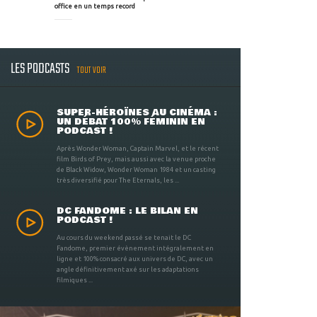
office en un temps record
LES PODCASTS
TOUT VOIR
SUPER-HÉROÏNES AU CINÉMA :
UN DÉBAT 100% FÉMININ EN
PODCAST !
Après Wonder Woman, Captain Marvel, et le récent
film Birds of Prey, mais aussi avec la venue proche
de Black Widow, Wonder Woman 1984 et un casting
très diversifié pour The Eternals, les ...
DC FANDOME : LE BILAN EN
PODCAST !
Au cours du weekend passé se tenait le DC
Fandome, premier évènement intégralement en
ligne et 100% consacré aux univers de DC, avec un
angle définitivement axé sur les adaptations
filmiques ...