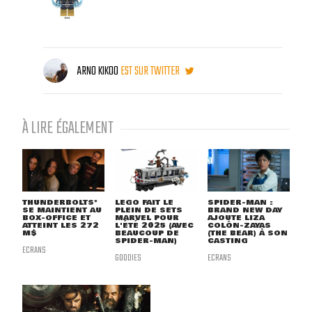
ARNO KIKOO
EST SUR TWITTER
À LIRE ÉGALEMENT
THUNDERBOLTS*
LEGO FAIT LE
SPIDER-MAN :
SE MAINTIENT AU
PLEIN DE SETS
BRAND NEW DAY
BOX-OFFICE ET
MARVEL POUR
AJOUTE LIZA
ATTEINT LES 272
L'ÉTÉ 2025 (AVEC
COLÓN-ZAYAS
M$
BEAUCOUP DE
(THE BEAR) À SON
SPIDER-MAN)
CASTING
ECRANS
GOODIES
ECRANS