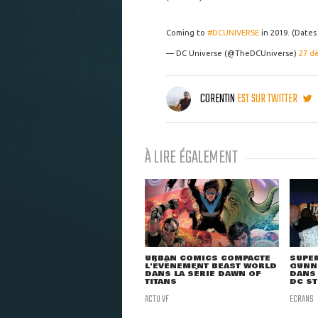
Coming to
#DCUNIVERSE
in 2019. (Date
— DC Universe (@TheDCUniverse)
27 d
CORENTIN
EST SUR TWITTER
À LIRE ÉGALEMENT
URBAN COMICS COMPACTE
SUPER
L'ÉVÉNEMENT BEAST WORLD
GUNN
DANS LA SÉRIE DAWN OF
DANS 
TITANS
DC S
ACTU VF
ECRANS