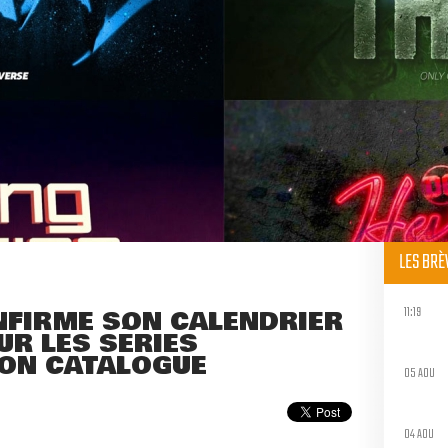
LES BR
11:19
NFIRME SON CALENDRIER
UR LES SÉRIES
SON CATALOGUE
05 AOU
04 AOU