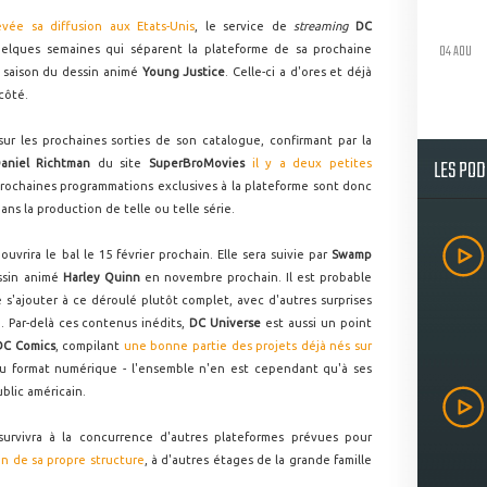
vée sa diffusion aux Etats-Unis
, le service de
streaming
DC
04 AOU
elques semaines qui séparent la plateforme de sa prochaine
e saison du dessin animé
Young Justice
. Celle-ci a d'ores et déjà
côté.
r les prochaines sorties de son catalogue, confirmant par la
LES PO
aniel Richtma
n
du site
SuperBroMovies
il y a deux petites
 prochaines programmations exclusives à la plateforme sont donc
ans la production de telle ou telle série.
ouvrira le bal le 15 février prochain. Elle sera suivie par
Swamp
ssin animé
Harley Quinn
en novembre prochain. Il est probable
s'ajouter à ce déroulé plutôt complet, avec d'autres surprises
. Par-delà ces contenus inédits,
DC Universe
est aussi un point
DC Comics
, compilant
une bonne partie des projets déjà nés sur
u format numérique - l'ensemble n'en est cependant qu'à ses
blic américain.
survivra à la concurrence d'autres plateformes prévues pour
in de sa propre structure
, à d'autres étages de la grande famille