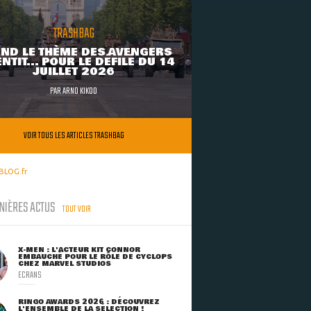
TRASHBAG
ND LE THÈME DES AVENGERS
NTIT... POUR LE DÉFILÉ DU 14
JUILLET 2026
PAR
ARNO KIKOO
VOIR TOUS LES ARTICLES TRASHBAG
BLOG.fr
NIÈRES ACTUS
TOUT VOIR
X-MEN : L'ACTEUR KIT CONNOR
EMBAUCHÉ POUR LE RÔLE DE CYCLOPS
CHEZ MARVEL STUDIOS
ECRANS
RINGO AWARDS 2026 : DÉCOUVREZ
L'ENSEMBLE DE LA SÉLECTION !