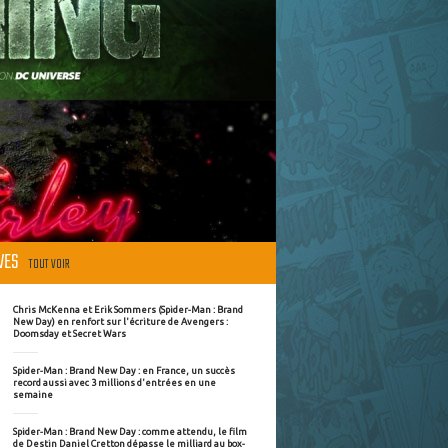
ÈVES
TOUT VOIR
Chris McKenna et Erik Sommers (Spider-Man : Brand
New Day) en renfort sur l'écriture de Avengers :
Doomsday et Secret Wars
Spider-Man : Brand New Day : en France, un succès
record aussi avec 3 millions d'entrées en une
semaine
Spider-Man : Brand New Day : comme attendu, le film
de Destin Daniel Cretton dépasse le milliard au box-