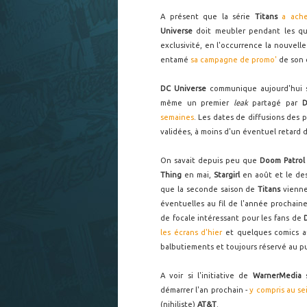
A présent que la série
Titans
a ache
Universe
doit meubler pendant les qu
exclusivité, en l'occurrence la nouvell
entamé
sa campagne de promo'
de son 
DC Universe
communique aujourd'hui su
même un premier
leak
partagé par
D
semaines
. Les dates de diffusions des
validées, à moins d'un éventuel retard d
On savait depuis peu que
Doom Patrol
Thing
en mai,
Stargirl
en août et le de
que la seconde saison de
Titans
vienne 
éventuelles au fil de l'année prochaine
de focale intéressant pour les fans de
les écrans d'hier
et quelques comics a
balbutiements et toujours réservé au pu
A voir si l'initiative de
WarnerMedia
démarrer l'an prochain -
y compris au se
(nihiliste)
AT&T
.