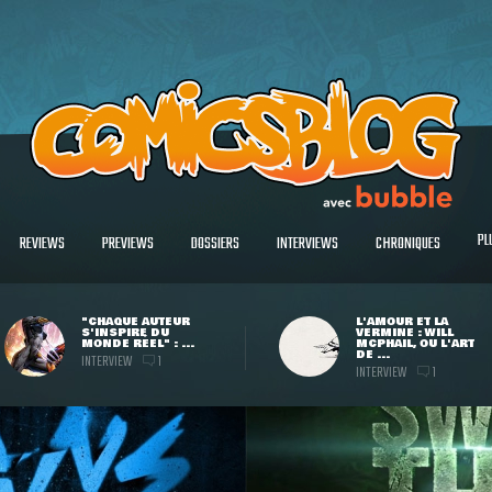
PL
REVIEWS
PREVIEWS
DOSSIERS
INTERVIEWS
CHRONIQUES
"CHAQUE AUTEUR
L'AMOUR ET LA
S'INSPIRE DU
VERMINE : WILL
MONDE RÉEL" : ...
MCPHAIL, OU L'ART
DE ...
INTERVIEW
1
INTERVIEW
1