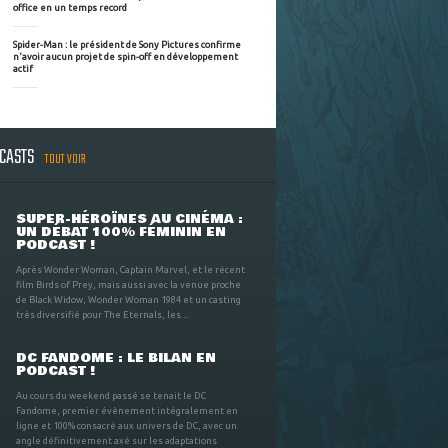
office en un temps record
Spider-Man : le président de Sony Pictures confirme
n'avoir aucun projet de spin-off en développement
actif
DCASTS
TOUT VOIR
SUPER-HÉROÏNES AU CINÉMA :
UN DÉBAT 100% FÉMININ EN
PODCAST !
Après Wonder Woman, Captain Marvel, et le récent
film Birds of Prey, mais aussi avec la venue proche
de Black Widow, Wonder Woman 1984 et un casting
très diversifié pour The Eternals, les ...
DC FANDOME : LE BILAN EN
PODCAST !
Au cours du weekend passé se tenait le DC
Fandome, premier évènement intégralement en
ligne et 100% consacré aux univers de DC, avec un
angle définitivement axé sur les adaptations