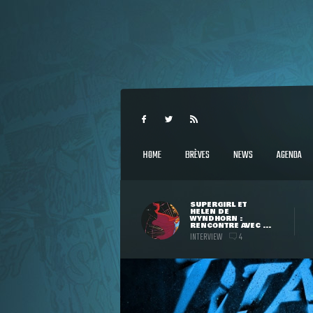
HOME
BRÈVES
NEWS
AGENDA
SUPERGIRL ET
HELEN DE
WYNDHORN :
RENCONTRE AVEC ...
INTERVIEW
4