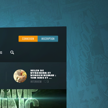
CONNEXION
INSCRIPTION
US
HELEN DE
WYNDHORN ET
WONDER WOMAN :
TOM KING ET ...
INTERVIEW
3