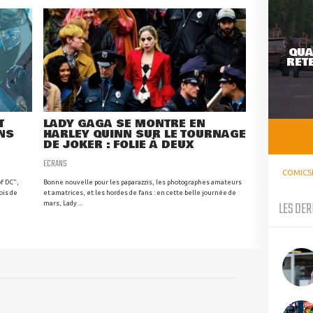
QUA
RETE
T
LADY GAGA SE MONTRE EN
NS
HARLEY QUINN SUR LE TOURNAGE
DE JOKER : FOLIE À DEUX
ECRANS
COMICS
f DC",
Bonne nouvelle pour les paparazzis, les photographes amateurs
ois de
et amatrices, et les hordes de fans : en cette belle journée de
LES DER
mars, Lady ...