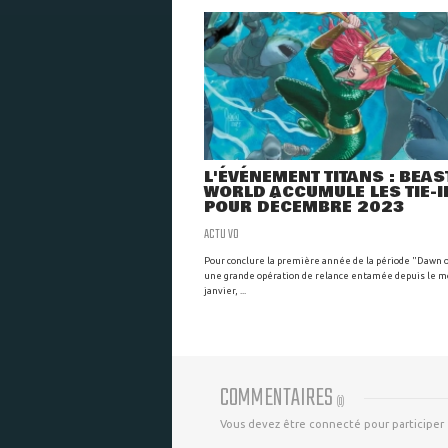
L'ÉVÉNEMENT TITANS : BEAS
WORLD ACCUMULE LES TIE-I
POUR DÉCEMBRE 2023
ACTU VO
Pour conclure la première année de la période "Dawn o
une grande opération de relance entamée depuis le m
janvier, ...
COMMENTAIRES
(
0
)
Vous devez être connecté pour participer