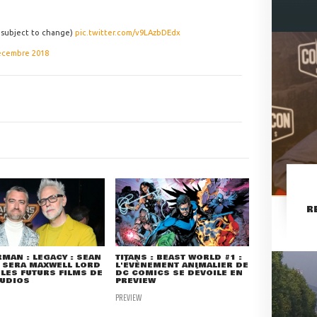
s subject to change)
pic.twitter.com/v9LAzbDEdx
écembre 2018
R
MAN : LEGACY : SEAN
TITANS : BEAST WORLD #1 :
 SERA MAXWELL LORD
L'ÉVÈNEMENT ANIMALIER DE
LES FUTURS FILMS DE
DC COMICS SE DÉVOILE EN
TUDIOS
PREVIEW
PREVIEW