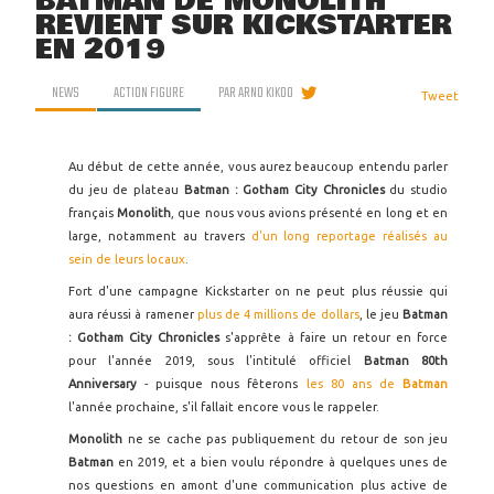
BATMAN DE MONOLITH
REVIENT SUR KICKSTARTER
EN 2019
NEWS
ACTION FIGURE
PAR
ARNO KIKOO
Tweet
Au début de cette année, vous aurez beaucoup entendu parler
du jeu de plateau
Batman : Gotham City Chronicles
du studio
français
Monolith
, que nous vous avions présenté en long et en
large, notamment au travers
d'un long reportage réalisés au
sein de leurs locaux
.
Fort d'une campagne Kickstarter on ne peut plus réussie qui
aura réussi à ramener
plus de 4 millions de dollars
, le jeu
Batman
: Gotham City Chronicles
s'apprête à faire un retour en force
pour l'année 2019, sous l'intitulé officiel
Batman 80th
Anniversary
- puisque nous fêterons
les 80 ans de
Batman
l'année prochaine, s'il fallait encore vous le rappeler.
Monolith
ne se cache pas publiquement du retour de son jeu
Batman
en 2019, et a bien voulu répondre à quelques unes de
nos questions en amont d'une communication plus active de