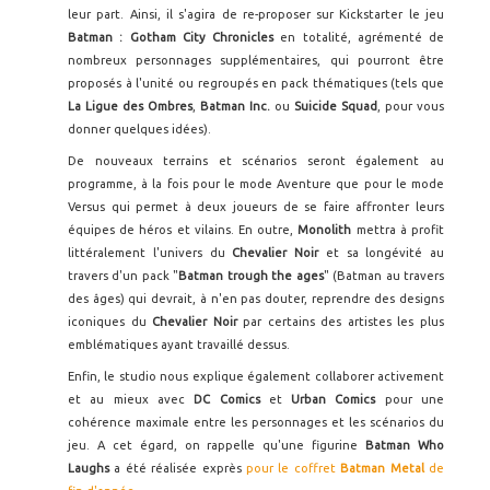
leur part. Ainsi, il s'agira de re-proposer sur Kickstarter le jeu
Batman : Gotham City Chronicles
en totalité, agrémenté de
nombreux personnages supplémentaires, qui pourront être
proposés à l'unité ou regroupés en pack thématiques (tels que
La Ligue des Ombres
,
Batman Inc.
ou
Suicide Squad
, pour vous
donner quelques idées).
De nouveaux terrains et scénarios seront également au
programme, à la fois pour le mode Aventure que pour le mode
Versus qui permet à deux joueurs de se faire affronter leurs
équipes de héros et vilains. En outre,
Monolith
mettra à profit
littéralement l'univers du
Chevalier Noir
et sa longévité au
travers d'un pack "
Batman trough the ages
" (Batman au travers
des âges) qui devrait, à n'en pas douter, reprendre des designs
iconiques du
Chevalier Noir
par certains des artistes les plus
emblématiques ayant travaillé dessus.
Enfin, le studio nous explique également collaborer activement
et au mieux avec
DC Comics
et
Urban Comics
pour une
cohérence maximale entre les personnages et les scénarios du
jeu. A cet égard, on rappelle qu'une figurine
Batman Who
Laughs
a été réalisée exprès
pour le coffret
Batman Metal
de