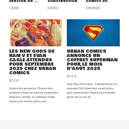
VERSION DU ...
CONSTRUCTION
COMICS VO
ECRANS
GOODIES
CHRONIQUE
LES NEW GODS DE
URBAN COMICS
RAM V ET EVAN
ANNONCE UN
CAGLE ATTENDUS
COFFRET SUPERMAN
POUR SEPTEMBRE
POUR LE MOIS
2025 CHEZ URBAN
D'AOÛT 2025
COMICS
ACTU VF
ACTU VF
Hep. Hep. Dites donc : il paraîtrait qu'un
Encore des annonces ? Encore des
nouveau film Superman serait prévu
annonces. Avec un mois de septembre
pour cette année. Vous aviez entendu
déjà bien rempli, les éditions Urban
parler de ce truc là ...
Comics ont encore prévu une ...