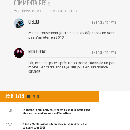
COMMENTAIRES
(
2
)
Vous devez être connecté pour participer
CIELOO
04 DECEMBRE 2018
Malheureusement je crois que les dépenses ne vont
pas s'arrêter en 2019 :(
NICK FURAX
04 DECEMBRE 2018
Ok, mon corps est prêt (mon porte-monnaie un peu
moins), et cette année je suis plus en alternance.
GIMME
LES BRÈVES
TOUT VOIR
11:09
Lanterns : deux nouveaux extraits pour la série HBO
Max sur les matinales des Etats-Unis
07 AOU
X-Men '97 : la saison 3 bien prévue pour 2027, et la
saison 4 pour 2028