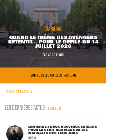
TRASHBAG
QUAND LE THÈME DES AVENGERS
RETENTIT... POUR LE DÉFILÉ DU 14
JUILLET 2026
PAR
ARNO KIKOO
VOIR TOUS LES ARTICLES TRASHBAG
COMICSBLOG.fr
LES DERNIÈRES ACTUS
TOUT VOIR
LANTERNS : DEUX NOUVEAUX EXTRAITS
POUR LA SÉRIE HBO MAX SUR LES
MATINALES DES ETATS-UNIS
BRÈVE