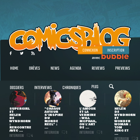
CONNEXION
INSCRIPTION
HOME
BRÈVES
NEWS
AGENDA
REVIEWS
PREVIEWS
PLUS
DOSSIERS
INTERVIEWS
CHRONIQUES
SUPERGIRL
"CHAQUE
L'AMOUR
HELEN
ET
AUTEUR
ET LA
DE
HELEN
S'INSPIRE
VERMINE
WYNDHORN
DE
DU
: WILL
ET
WYNDHORN
MONDE
MCPHAIL,
WONDER
:
RÉEL" :
OU L'ART
WOMAN :
RENCONTRE
...
DE ...
TOM
AVEC ...
KING ET
INTERVIEW
INTERVIEW
1
1
...
INTERVIEW
4
INTERVIEW
3