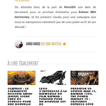
fin d'année
.
On attendra donc de la part de
Monolith
une date de
lancement pour ce prochain Kickstarter pour
Batman 80th
Anniversary
, et les premiers visuels, pour une campagne que
nous ne manquerons clairement pas de vous parler au fil de son
déroulé !
ARNO KIKOO
EST SUR TWITTER
À LIRE ÉGALEMENT
CLAYFACE : LE
LEGO
PREDATOR VS
SCÉNARISTE
S'INTÉRESSE À LA
SPIDER-MAN #1,
HOSSEIN AMINI
BATMOBILE DU
BATMAN #159,
(DRIVE) SIGNE
FILM BATMAN :
THE POWER
CHEZ DC
FOREVER POUR
FANTASY #8 :
STUDIOS POUR
UN NOUVEAU SET
CRITIQUES
UNE NOUVELLE
DE
EXPRESS CÔTÉ