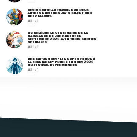
KEVIN SMITH AU TRAVAIL SUR DEUX
AUTRES NUMÉROS JAY & SILENT BOB
CHEZ MARVEL
ACTU VO
DC CÉLÈBRE LE CENTENAIRE DE LA
NAISSANCE DE JOE KUBERT EN
SEPTEMBRE 2026 AVEC TROIS SORTIES
SPÉCIALES
ACTU VO
UNE EXPOSITION "LES SUPER-HÉROS À
LA FRANÇAISE" POUR L'ÉDITION 2026
DU FESTIVAL HYPERMONDES
ACTU VF