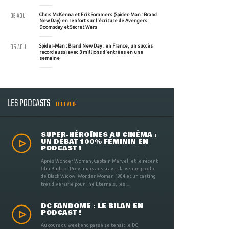
06 AOU
Chris McKenna et Erik Sommers (Spider-Man : Brand
New Day) en renfort sur l'écriture de Avengers :
Doomsday et Secret Wars
05 AOU
Spider-Man : Brand New Day : en France, un succès
record aussi avec 3 millions d'entrées en une
semaine
LES PODCASTS
TOUT VOIR
SUPER-HÉROÏNES AU CINÉMA :
UN DÉBAT 100% FÉMININ EN
PODCAST !
Après Wonder Woman, Captain Marvel, et le récent
film Birds of Prey, mais aussi avec la venue proche
de Black Widow, Wonder Woman 1984 et un casting
très diversifié pour The Eternals, les ...
DC FANDOME : LE BILAN EN
PODCAST !
Au cours du weekend passé se tenait le DC