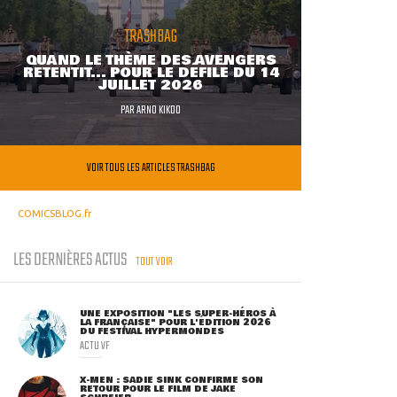
TRASHBAG
QUAND LE THÈME DES AVENGERS
RETENTIT... POUR LE DÉFILÉ DU 14
JUILLET 2026
PAR
ARNO KIKOO
VOIR TOUS LES ARTICLES TRASHBAG
COMICSBLOG.fr
LES DERNIÈRES ACTUS
TOUT VOIR
UNE EXPOSITION "LES SUPER-HÉROS À
LA FRANÇAISE" POUR L'ÉDITION 2026
DU FESTIVAL HYPERMONDES
ACTU VF
X-MEN : SADIE SINK CONFIRME SON
RETOUR POUR LE FILM DE JAKE