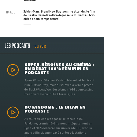
semaine
04 AOU
Spider-Man : Brand New Day : comme attendu, le film
de Destin Daniel Cretton dépasse le milliard au box-
office en un temps record
LES PODCASTS
TOUT VOIR
SUPER-HÉROÏNES AU CINÉMA :
UN DÉBAT 100% FÉMININ EN
PODCAST !
Après Wonder Woman, Captain Marvel, et le récent
film Birds of Prey, mais aussi avec la venue proche
de Black Widow, Wonder Woman 1984 et un casting
très diversifié pour The Eternals, les ...
DC FANDOME : LE BILAN EN
PODCAST !
Au cours du weekend passé se tenait le DC
Fandome, premier évènement intégralement en
ligne et 100% consacré aux univers de DC, avec un
angle définitivement axé sur les adaptations