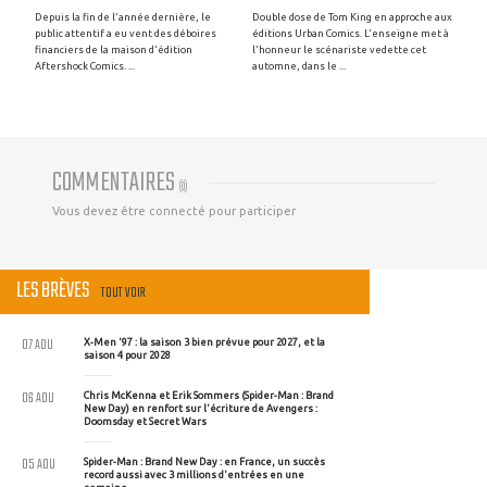
Depuis la fin de l'année dernière, le
Double dose de Tom King en approche aux
public attentif a eu vent des déboires
éditions Urban Comics. L'enseigne met à
financiers de la maison d'édition
l'honneur le scénariste vedette cet
Aftershock Comics. ...
automne, dans le ...
COMMENTAIRES
(
0
)
Vous devez être connecté pour participer
LES BRÈVES
TOUT VOIR
07 AOU
X-Men '97 : la saison 3 bien prévue pour 2027, et la
saison 4 pour 2028
06 AOU
Chris McKenna et Erik Sommers (Spider-Man : Brand
New Day) en renfort sur l'écriture de Avengers :
Doomsday et Secret Wars
05 AOU
Spider-Man : Brand New Day : en France, un succès
record aussi avec 3 millions d'entrées en une