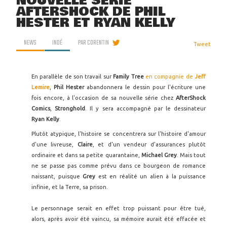
NOUVELLE SÉRIE
AFTERSHOCK DE PHIL
HESTER ET RYAN KELLY
NEWS
INDÉ
PAR
CORENTIN
Tweet
En parallèle de son travail sur
Family Tree
en compagnie de
Jeff
Lemire
,
Phil Hester
abandonnera le dessin pour l'écriture une
fois encore, à l'occasion de sa nouvelle série chez
AfterShock
Comics
,
Stronghold
. Il y sera accompagné par le dessinateur
Ryan Kelly
.
Plutôt atypique, l'histoire se concentrera sur l'histoire d'amour
d'une livreuse,
Claire
, et d'un vendeur d'assurances plutôt
ordinaire et dans sa petite quarantaine,
Michael Grey
. Mais tout
ne se passe pas comme prévu dans ce bourgeon de romance
naissant, puisque
Grey
est en réalité un alien à la puissance
infinie, et la Terre, sa prison.
Le personnage serait en effet trop puissant pour être tué,
alors, après avoir été vaincu, sa mémoire aurait été effacée et