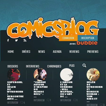
CONNEXION
INSCRIPTION
HOME
BRÈVES
NEWS
AGENDA
REVIEWS
PREVIEWS
PLUS
DOSSIERS
INTERVIEWS
CHRONIQUES
SUPERGIRL
"CHAQUE
L'AMOUR
HELEN
ET
AUTEUR
ET LA
DE
HELEN
S'INSPIRE
VERMINE
WYNDHORN
DE
DU
: WILL
ET
WYNDHORN
MONDE
MCPHAIL,
WONDER
:
RÉEL" :
OU L'ART
WOMAN :
RENCONTRE
...
DE ...
TOM
AVEC ...
KING ET
INTERVIEW
INTERVIEW
1
1
...
INTERVIEW
4
INTERVIEW
3