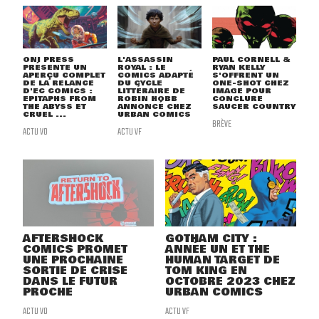
ONI PRESS
L'ASSASSIN
PAUL CORNELL &
PRÉSENTE UN
ROYAL : LE
RYAN KELLY
APERÇU COMPLET
COMICS ADAPTÉ
S'OFFRENT UN
DE LA RELANCE
DU CYCLE
ONE-SHOT CHEZ
D'EC COMICS :
LITTÉRAIRE DE
IMAGE POUR
EPITAPHS FROM
ROBIN HOBB
CONCLURE
THE ABYSS ET
ANNONCÉ CHEZ
SAUCER COUNTRY
CRUEL ...
URBAN COMICS
BRÈVE
ACTU VO
ACTU VF
AFTERSHOCK
GOTHAM CITY :
COMICS PROMET
ANNÉE UN ET THE
UNE PROCHAINE
HUMAN TARGET DE
SORTIE DE CRISE
TOM KING EN
DANS LE FUTUR
OCTOBRE 2023 CHEZ
PROCHE
URBAN COMICS
ACTU VO
ACTU VF