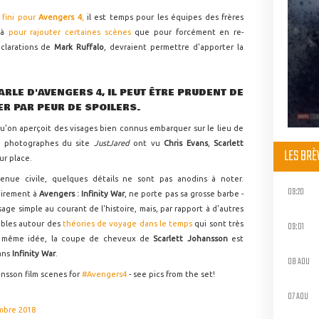
 fini pour
Avengers 4
,
il est temps pour les équipes des frères
 là
pour rajouter certaines scènes
que pour forcément en re-
éclarations de
Mark Ruffalo
, devraient permettre d'apporter la
ARLE D'AVENGERS 4, IL PEUT ÊTRE PRUDENT DE
ER PAR PEUR DE SPOILERS.
qu'on aperçoit des visages bien connus embarquer sur le lieu de
es photographes du site
JustJared
ont vu
Chris Evans
,
Scarlett
LES BR
sur place.
enue civile, quelques détails ne sont pas anodins à noter.
09:20
airement à
Avengers : Infinity War
, ne porte pas sa grosse barbe -
age simple au courant de l'histoire, mais, par rapport à d'autres
09:01
rables autour des
théories de voyage dans le temps
qui sont très
a même idée, la coupe de cheveux de
Scarlett Johansson
est
dans
Infinity War
.
08 AOU
ansson film scenes for
#Avengers4
- see pics from the set!
07 AOU
mbre 2018