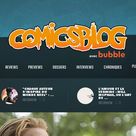
PL
REVIEWS
PREVIEWS
DOSSIERS
INTERVIEWS
CHRONIQUES
"CHAQUE AUTEUR
L'AMOUR ET LA
S'INSPIRE DU
VERMINE : WILL
MONDE RÉEL" : ...
MCPHAIL, OU L'ART
DE ...
INTERVIEW
1
INTERVIEW
1