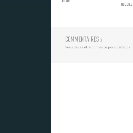
ECRANS
GOODIES
COMMENTAIRES
(
0
)
Vous devez être connecté pour participer