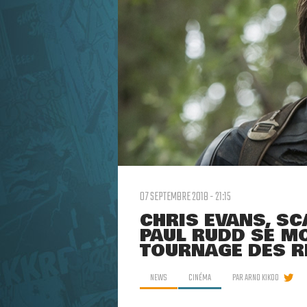
07 SEPTEMBRE 2018 - 21:15
CHRIS EVANS, S
PAUL RUDD SE M
TOURNAGE DES R
NEWS
CINÉMA
PAR
ARNO KIKOO