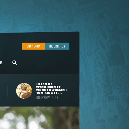
CONNEXION
INSCRIPTION
US
HELEN DE
WYNDHORN ET
WONDER WOMAN :
TOM KING ET ...
INTERVIEW
3