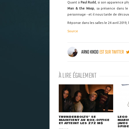
Quant à
Paul Rudd
, si son apparence phy
Man & the Wasp
, sa présence dans le
personnage - et il nous tarde de déco
Réponse dans les salles le 24 avril 2019, l
Source
ARNO KIKOO
EST SUR TWITTER
À LIRE ÉGALEMENT
THUNDERBOLTS* SE
LEGO 
MAINTIENT AU BOX-OFFICE
MARVE
ET ATTEINT LES 272 M$
(AVEC
SPID