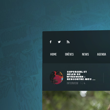
HOME
BRÈVES
NEWS
AGENDA
SUPERGIRL ET
HELEN DE
WYNDHORN :
RENCONTRE AVEC ...
INTERVIEW
4