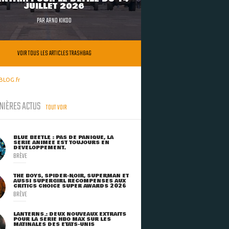
JUILLET 2026
PAR
ARNO KIKOO
VOIR TOUS LES ARTICLES TRASHBAG
BLOG.fr
NIÈRES ACTUS
TOUT VOIR
BLUE BEETLE : PAS DE PANIQUE, LA
SÉRIE ANIMÉE EST TOUJOURS EN
DÉVELOPPEMENT.
BRÈVE
THE BOYS, SPIDER-NOIR, SUPERMAN ET
AUSSI SUPERGIRL RÉCOMPENSÉS AUX
CRITICS CHOICE SUPER AWARDS 2026
BRÈVE
LANTERNS : DEUX NOUVEAUX EXTRAITS
POUR LA SÉRIE HBO MAX SUR LES
MATINALES DES ETATS-UNIS