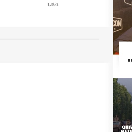
ECRANS
R
QUA
RETE