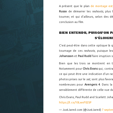
A présent que le plan
de montage est
Russo
de démarrer les
reshoots
, plus
tourner, et qui d'ailleurs, selon des d
conclusion au film.
BIEN ENTENDU, PUISQU'ON P
S'ÉLOIGN
C'est peut-être dans cette optique là 
tournage de ces
reshoots
, puisque l
Johansson
et
Paul Rudd
faire irruption 
Bien que les trois se montrent en t
Notamment pour
Chris Evans
qui, contr
ce qui peut être une indication d'un ras
photos prises sur le
set
, sont plus favo
nombreuses pour
Avengers 4
. Dans l
sensiblement différente de celle vue 
Chris Evans, Paul Rudd and Scarlett Joh
https://t.co/10LwxF02SP
— JustJared.com (@JustJared)
7 septe