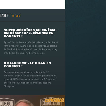
DCASTS
TOUT VOIR
SUPER-HÉROÏNES AU CINÉMA :
UN DÉBAT 100% FÉMININ EN
PODCAST !
Après Wonder Woman, Captain Marvel, et le récent
film Birds of Prey, mais aussi avec la venue proche
de Black Widow, Wonder Woman 1984 et un casting
très diversifié pour The Eternals, les ...
DC FANDOME : LE BILAN EN
PODCAST !
Au cours du weekend passé se tenait le DC
Fandome, premier évènement intégralement en
ligne et 100% consacré aux univers de DC, avec un
angle définitivement axé sur les adaptations
filmiques ...