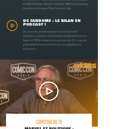
de Black Widow, Wonder Woman 1984 et un casting
très diversifié pour The Eternals, les ...
DC FANDOME : LE BILAN EN
PODCAST !
Au cours du weekend passé se tenait le DC
Fandome, premier évènement intégralement en
ligne et 100% consacré aux univers de DC, avec un
angle définitivement axé sur les adaptations
filmiques ...
COMICSBLOG TV
MARVEL ET POLITIQUE :