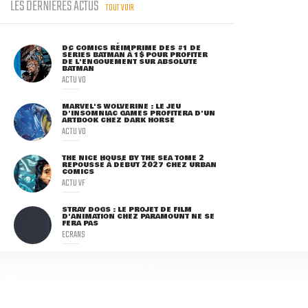
LES DERNIÈRES ACTUS
TOUT VOIR
DC COMICS RÉIMPRIME DES #1 DE
SÉRIES BATMAN À 1$ POUR PROFITER
DE L'ENGOUEMENT SUR ABSOLUTE
BATMAN
ACTU VO
MARVEL'S WOLVERINE : LE JEU
D'INSOMNIAC GAMES PROFITERA D'UN
ARTBOOK CHEZ DARK HORSE
ACTU VO
THE NICE HOUSE BY THE SEA TOME 2
REPOUSSÉ À DÉBUT 2027 CHEZ URBAN
COMICS
ACTU VF
STRAY DOGS : LE PROJET DE FILM
D'ANIMATION CHEZ PARAMOUNT NE SE
FERA PAS
ECRANS