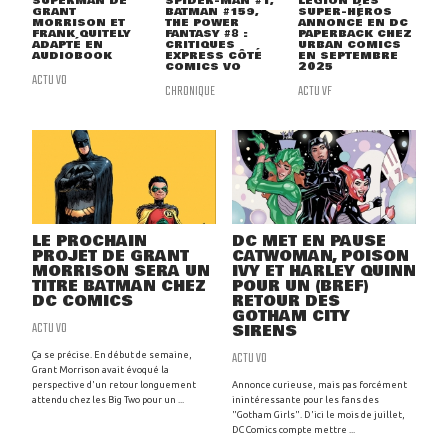
SUPERMAN DE
SPIDER-MAN #1,
LÉGION DES
GRANT
BATMAN #159,
SUPER-HÉROS
MORRISON ET
THE POWER
ANNONCÉ EN DC
FRANK QUITELY
FANTASY #8 :
PAPERBACK CHEZ
ADAPTÉ EN
CRITIQUES
URBAN COMICS
AUDIOBOOK
EXPRESS CÔTÉ
EN SEPTEMBRE
COMICS VO
2025
ACTU VO
CHRONIQUE
ACTU VF
LE PROCHAIN
DC MET EN PAUSE
PROJET DE GRANT
CATWOMAN, POISON
MORRISON SERA UN
IVY ET HARLEY QUINN
TITRE BATMAN CHEZ
POUR UN (BREF)
DC COMICS
RETOUR DES
GOTHAM CITY
ACTU VO
SIRENS
ACTU VO
Ça se précise. En début de semaine,
Grant Morrison avait évoqué la
perspective d'un retour longuement
Annonce curieuse, mais pas forcément
attendu chez les Big Two pour un ...
inintéressante pour les fans des
"Gotham Girls". D'ici le mois de juillet,
DC Comics compte mettre ...