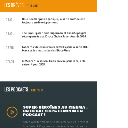
LES BRÈVES
TOUT VOIR
09 AOU
Blue Beetle : pas de panique, la série animée est
toujours en développement.
09 AOU
The Boys, Spider-Noir, Superman et aussi Supergirl
récompensés aux Critics Choice Super Awards 2026
08 AOU
Lanterns : deux nouveaux extraits pour la série HBO
Max sur les matinales des Etats-Unis
07 AOU
X-Men '97 : la saison 3 bien prévue pour 2027, et la
saison 4 pour 2028
LES PODCASTS
TOUT VOIR
SUPER-HÉROÏNES AU CINÉMA :
UN DÉBAT 100% FÉMININ EN
PODCAST !
Après Wonder Woman, Captain Marvel, et le récent
film Birds of Prey, mais aussi avec la venue proche