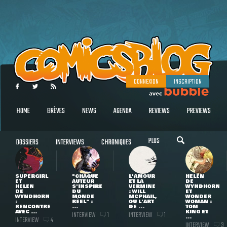
CONNEXION
INSCRIPTION
HOME
BRÈVES
NEWS
AGENDA
REVIEWS
PREVIEWS
PLUS
DOSSIERS
INTERVIEWS
CHRONIQUES
SUPERGIRL
"CHAQUE
L'AMOUR
HELEN
ET
AUTEUR
ET LA
DE
HELEN
S'INSPIRE
VERMINE
WYNDHORN
DE
DU
: WILL
ET
WYNDHORN
MONDE
MCPHAIL,
WONDER
:
RÉEL" :
OU L'ART
WOMAN :
RENCONTRE
...
DE ...
TOM
AVEC ...
KING ET
INTERVIEW
INTERVIEW
1
1
...
INTERVIEW
4
INTERVIEW
3