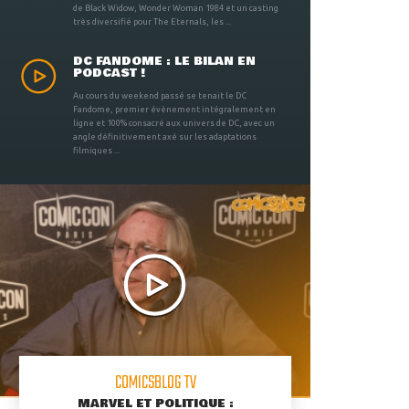
de Black Widow, Wonder Woman 1984 et un casting
très diversifié pour The Eternals, les ...
DC FANDOME : LE BILAN EN
PODCAST !
Au cours du weekend passé se tenait le DC
Fandome, premier évènement intégralement en
ligne et 100% consacré aux univers de DC, avec un
angle définitivement axé sur les adaptations
filmiques ...
COMICSBLOG TV
MARVEL ET POLITIQUE :