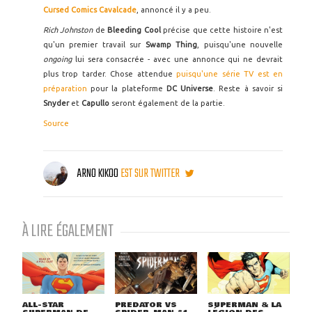
Cursed Comics Cavalcade
, annoncé il y a peu.
Rich Johnston
de
Bleeding Cool
précise que cette histoire n'est
qu'un premier travail sur
Swamp Thing
, puisqu'une nouvelle
ongoing
lui sera consacrée - avec une annonce qui ne devrait
plus trop tarder. Chose attendue
puisqu'une série TV est en
préparation
pour la plateforme
DC Universe
. Reste à savoir si
Snyder
et
Capullo
seront également de la partie.
Source
ARNO KIKOO
EST SUR TWITTER
À LIRE ÉGALEMENT
ALL-STAR
PREDATOR VS
SUPERMAN & LA