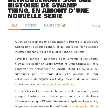
RETROUVERONT SUR UNE
HISTOIRE DE SWAMP
THING, EN AMONT D'UNE
NOUVELLE SÉRIE
NEWS
DC COMICS
PAR
ARNO KIKOO
Tweet
A lien en ce moment une convention à
Toronto
à laquelle
DC
Comics
tient quelques panels, et qui ont laissé filer quelques
informations sur le futur des publications de l'éditeur.
Parmi les (bonnes ?) nouvelles, c'est la venue d'une courte
histoire sur papier de
Scott Snyder
et
Greg Capullo
qui sera
consacrée au personnage de
Swamp Thing
. La nouvelle ne
surprendra pas les férus d'actualité puisque le féru
collaborateur de
Snyder
avait déjà
teasé
à de nombreuses
reprises son amour
pour la Créature du Marais
.
Les détails exacts ne sont à l'heure actuelle pas connus, mais
puisque l'histoire est prévue pour sortir aux alentours
d'Halloween et que
Wonder Woman
sera également présente,
les paris nous mènent vers le
comicbook
d'anthologie horrifique