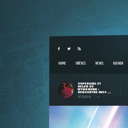
HOME
BRÈVES
NEWS
AGENDA
SUPERGIRL ET
HELEN DE
WYNDHORN :
RENCONTRE AVEC ...
INTERVIEW
4