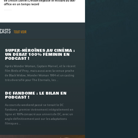
de Destin Daniel Cretton dépasse le milliard au box-
office en un temps record
DCASTS
TOUT VOIR
SUPER-HÉROÏNES AU CINÉMA :
UN DÉBAT 100% FÉMININ EN
PODCAST !
Après Wonder Woman, Captain Marvel, et le récent
film Birds of Prey, mais aussi avec la venue proche
de Black Widow, Wonder Woman 1984 et un casting
très diversifié pour The Eternals, les ...
DC FANDOME : LE BILAN EN
PODCAST !
Au cours du weekend passé se tenait le DC
Fandome, premier évènement intégralement en
ligne et 100% consacré aux univers de DC, avec un
angle définitivement axé sur les adaptations
filmiques ...