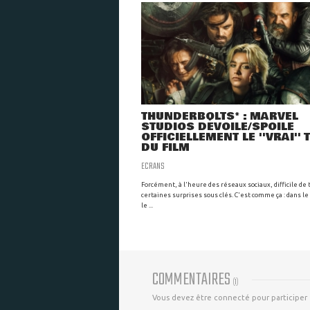
THUNDERBOLTS* : MARVEL
STUDIOS DÉVOILE/SPOILE
OFFICIELLEMENT LE ''VRAI'' 
DU FILM
ECRANS
Forcément, à l'heure des réseaux sociaux, difficile de 
certaines surprises sous clés. C'est comme ça : dans le
le ...
COMMENTAIRES
(
1
)
Vous devez être connecté pour participer