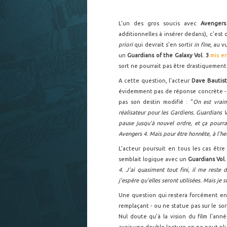
L'un des gros soucis avec
Avenger
additionnelles à insérer dedans), c'est
priori
qui devrait s'en sortir
in fine
, au v
un
Guardians of the Galaxy Vol. 3
mis e
sort ne pourrait pas être drastiquement
A cette question, l'acteur
Dave Bautist
évidemment pas de réponse concrète - 
pas son destin modifié : "
On est vrai
réalisateur pour les Gardiens. Guardians Vo
pause jusqu'à nouvel ordre, et ça pourra
Avengers 4. Mais pour être honnête, à l'heur
L'acteur poursuit en tous les cas être
semblait logique avec un
Guardians Vol.
4. J'ai quasiment tout fini, il me reste
j'espère qu'elles seront utilisées. Mais je 
Une question qui restera forcément e
remplaçant - ou ne statue pas sur le so
Nul doute qu'à la vision du film l'ann