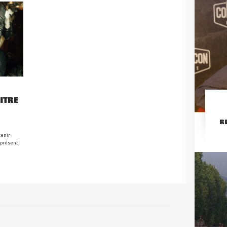
TITRE
R
tenir
 présent,