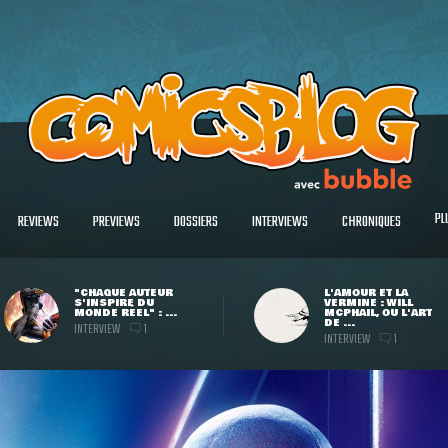
PL
REVIEWS
PREVIEWS
DOSSIERS
INTERVIEWS
CHRONIQUES
"CHAQUE AUTEUR
L'AMOUR ET LA
S'INSPIRE DU
VERMINE : WILL
MONDE RÉEL" : ...
MCPHAIL, OU L'ART
DE ...
INTERVIEW
1
INTERVIEW
1