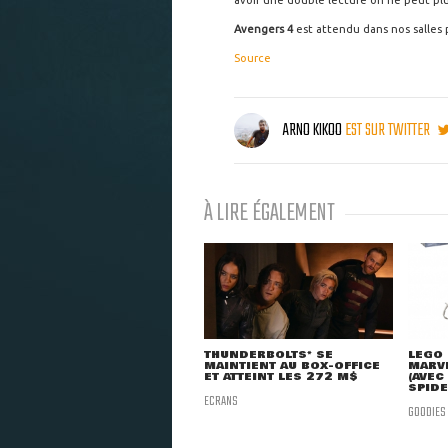
avoir une double lecture on ne peut plu
Avengers 4
est attendu dans nos salles p
Source
ARNO KIKOO
EST SUR TWITTER
À LIRE ÉGALEMENT
THUNDERBOLTS* SE
LEGO 
MAINTIENT AU BOX-OFFICE
MARVE
ET ATTEINT LES 272 M$
(AVEC
SPID
ECRANS
GOODIES