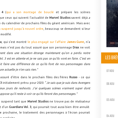
s 4
(
qui a son montage de bouclé
et prépare les scènes
 que ceux qui suivent l'actualité de
Marvel Studios
savent déjà
a
u du calendrier de prochains films du géant américain. Mais avec
n suspend jusqu'à nouvel ordre
, beaucoup se demandent si leur
 modifié.
a
, qui s'est montré
le plus engagé sur l'affaire
James Gunn
, n'a
mais n'est pas du tout assuré que son personnage
Drax
ne voit
ment dans une situation étrange maintenant qu'on a perdu notre
LES BR
l. 3 est en attente et je ne sais pas ce qu'ils vont en faire. C'est en
it faire une différence de ce qu'ils font de nos personnages dans
e actuelle je n'en sais rien."
07 AOU
 assuré d'être dans le prochain films des frères
Russo
- ce qui
06 AOU
 3
initialement prévu pour 2020. "
Je sais que je suis dans Avengers
 deux jours de reshoots. J'ai quelques scènes vraiment super dont
suppose qu'il reste à voir ce qu'ils feront des personnages."
05 AOU
n suspend tant que
Marvel Studios
ne trouve pas de réalisateur
rt d'un
Guardians Vol. 3
, qui pourrait tout aussi bien être annulé.
ée prochaine, le traitement des personnages à l'écran pourrait
04 AOU