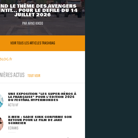
ND LE THÈME DES AVENGERS
NTIT... POUR LE DÉFILÉ DU 14
JUILLET 2026
PAR
ARNO KIKOO
VOIR TOUS LES ARTICLES TRASHBAG
BLOG.fr
NIÈRES ACTUS
TOUT VOIR
UNE EXPOSITION "LES SUPER-HÉROS À
LA FRANÇAISE" POUR L'ÉDITION 2026
DU FESTIVAL HYPERMONDES
ACTU VF
X-MEN : SADIE SINK CONFIRME SON
RETOUR POUR LE FILM DE JAKE
SCHREIER
ECRANS