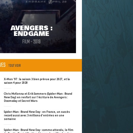
AVENGERS :
ENDGAME
FILM - 2019
ÈVES
TOUT VOIR
X-Men '97 : la saison 3 bien prévue pour 2027, et la
saison 4 pour 2028
Chris McKenna et Erik Sommers (Spider-Man : Brand
New Day) en renfort sur l'écriture de Avengers :
Doomsday et Secret Wars
Spider-Man : Brand New Day : en France, un succès
record aussi avec 3 millions d'entrées en une
semaine
Spider-Man : Brand New Day : comme attendu, le film