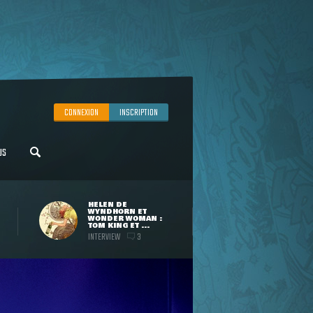
CONNEXION
INSCRIPTION
US
HELEN DE
WYNDHORN ET
WONDER WOMAN :
TOM KING ET ...
INTERVIEW
3